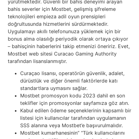
yürütmektedir. Güvenli bir bahis deneyimi arayan
bahis severler için Mostbet, gelişmiş şifreleme
teknolojileri empieza adil oyun prensipleri
doğrultusunda hizmetlerini sürdürmektedir.
Uygulamayı akıllı telefonunuza yüklemek için bir
bonus alma olasılığı periyodik olarak ortaya çıkıyor
– bahisçinin haberlerini takip etmenizi öneririz. Evet,
Mostbet web sitesi Curacao Gaming Authority
tarafından lisanslanmıştır.
Curaçao lisansı, operatörün güvenlik, adalet,
dürüstlük ve diğer önemli faktörlerde katı
standartlara uymasını sağlar.
Mostbet promosyon kodu 2023 dahil en son
teklifler için promosyonlar sayfamıza göz atın.
Kabul edilen ödeme seçeneklerinin kapsamlı bir
listesi için kullanıcılar tarafından uygulamanın
SSS alanına veya Mostbet’e başvurulmalıdır.
Mostbet kumarhanesinin” “Türk kullanıcılarını