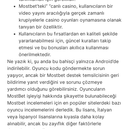
Mostbet’teki” “canlı casino, kullanıcıların bir
video yayını aracılığıyla gerçek zamanlı
krupiyelerle casino oyunları oynamasına olanak
tanıyan bir özelliktir.
Kullanıcıların bu fırsatlardan en kaliteli şekilde
yararlanabilmesi için, güncel kuralları takip
etmesi ve bu bonusları akıllıca kullanması
önerilmektedir.
Ne yazık ki, şu anda bu bahisçi yalnızca Android’de
indirilebilir. Oyuncu kodu göndermekte sorun
yaşıyor, ancak bir Mostbet destek temsilcisinin geri
bildirime yanıt verdiğini ve sorunu çözmeye
yardımcı olduğunu görebilirsiniz. Oyuncuların
MostBet işleyişi hakkında şikayette bulunabileceği
Mostbet incelemeleri için en popüler sitelerdeki bazı
oyuncu incelemelerini derledik. Bu lisans, İtalyan
veya İspanyol lisanslarına kıyasla daha kolay
alınabilir, ancak bu zayıflık diğer faktörlerle