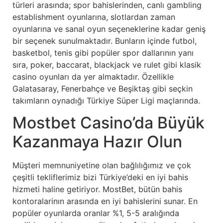
türleri arasında; spor bahislerinden, canlı gambling
establishment oyunlarına, slotlardan zaman
oyunlarına ve sanal oyun seçeneklerine kadar geniş
bir seçenek sunulmaktadır. Bunların içinde futbol,
basketbol, tenis gibi popüler spor dallarının yanı
sıra, poker, baccarat, blackjack ve rulet gibi klasik
casino oyunları da yer almaktadır. Özellikle
Galatasaray, Fenerbahçe ve Beşiktaş gibi seçkin
takımların oynadığı Türkiye Süper Ligi maçlarında.
Mostbet Casino’da Büyük
Kazanmaya Hazır Olun
Müşteri memnuniyetine olan bağlılığımız ve çok
çeşitli tekliflerimiz bizi Türkiye’deki en iyi bahis
hizmeti haline getiriyor. MostBet, bütün bahis
kontoralarinın arasında en iyi bahislerini sunar. En
popüler oyunlarda oranlar %1, 5-5 aralığında