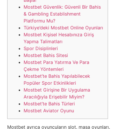
Mostbet Güvenlik: Güvenli Bir Bahis
& Gambling Establishment
Platformu Mu?
Türkiye’deki Mostbet Online Oyunları
Mostbet Kişisel Hesabınıza Giriş
Yapma Talimatları
Spor Disiplinleri
Mostbet Bahis Sitesi
Mostbet Para Yatırma Ve Para
Çekme Yöntemleri
Mostbet’te Bahis Yapılabilecek
Popüler Spor Etkinlikleri
Mostbet Girişine Bir Uygulama
Aracılığıyla Erişebilir Miyim?
Mostbet’te Bahis Türleri
Mostbet Aviator Oyunu
Mostbet ayrıca oyuncuların slot, masa oyunları,