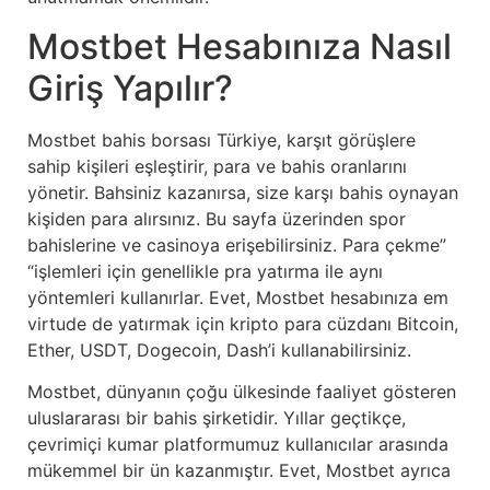
Mostbet Hesabınıza Nasıl
Giriş Yapılır?
Mostbet bahis borsası Türkiye, karşıt görüşlere
sahip kişileri eşleştirir, para ve bahis oranlarını
yönetir. Bahsiniz kazanırsa, size karşı bahis oynayan
kişiden para alırsınız. Bu sayfa üzerinden spor
bahislerine ve casinoya erişebilirsiniz. Para çekme”
“işlemleri için genellikle pra yatırma ile aynı
yöntemleri kullanırlar. Evet, Mostbet hesabınıza em
virtude de yatırmak için kripto para cüzdanı Bitcoin,
Ether, USDT, Dogecoin, Dash’i kullanabilirsiniz.
Mostbet, dünyanın çoğu ülkesinde faaliyet gösteren
uluslararası bir bahis şirketidir. Yıllar geçtikçe,
çevrimiçi kumar platformumuz kullanıcılar arasında
mükemmel bir ün kazanmıştır. Evet, Mostbet ayrıca