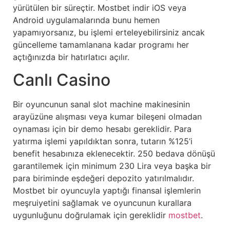
yürütülen bir süreçtir. Mostbet indir iOS veya
Android uygulamalarında bunu hemen
yapamıyorsanız, bu işlemi erteleyebilirsiniz ancak
güncelleme tamamlanana kadar programı her
açtığınızda bir hatırlatıcı açılır.
Canlı Casino
Bir oyuncunun sanal slot machine makinesinin
arayüzüne alışması veya kumar bileşeni olmadan
oynaması için bir demo hesabı gereklidir. Para
yatırma işlemi yapıldıktan sonra, tutarın %125’i
benefit hesabınıza eklenecektir. 250 bedava dönüşü
garantilemek için minimum 230 Lira veya başka bir
para biriminde eşdeğeri depozito yatırılmalıdır.
Mostbet bir oyuncuyla yaptığı finansal işlemlerin
meşruiyetini sağlamak ve oyuncunun kurallara
uygunluğunu doğrulamak için gereklidir
mostbet
.