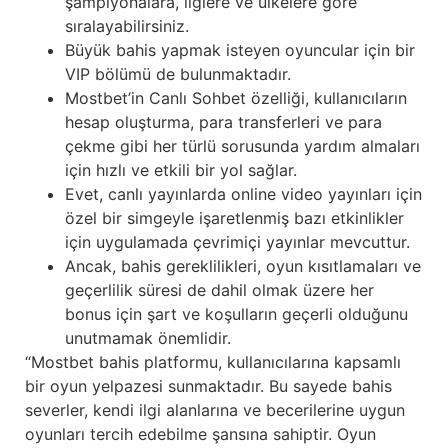
şampiyonalara, liglere ve ülkelere göre
sıralayabilirsiniz.
Büyük bahis yapmak isteyen oyuncular için bir
VIP bölümü de bulunmaktadır.
Mostbet’in Canlı Sohbet özelliği, kullanıcıların
hesap oluşturma, para transferleri ve para
çekme gibi her türlü sorusunda yardım almaları
için hızlı ve etkili bir yol sağlar.
Evet, canlı yayınlarda online video yayınları için
özel bir simgeyle işaretlenmiş bazı etkinlikler
için uygulamada çevrimiçi yayınlar mevcuttur.
Ancak, bahis gereklilikleri, oyun kısıtlamaları ve
geçerlilik süresi de dahil olmak üzere her
bonus için şart ve koşulların geçerli olduğunu
unutmamak önemlidir.
“Mostbet bahis platformu, kullanıcılarına kapsamlı
bir oyun yelpazesi sunmaktadır. Bu sayede bahis
severler, kendi ilgi alanlarına ve becerilerine uygun
oyunları tercih edebilme şansına sahiptir. Oyun