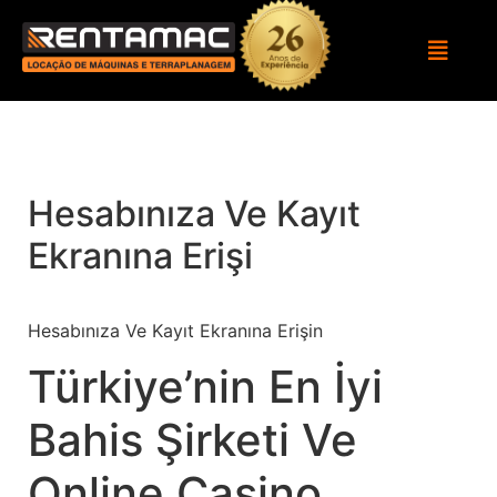
Hesabınıza Ve Kayıt
Ekranına Erişi
Hesabınıza Ve Kayıt Ekranına Erişin
Türkiye’nin En İyi
Bahis Şirketi Ve
Online Casino