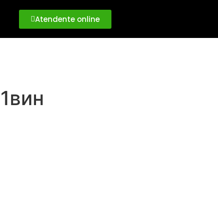
Atendente online
 1вин