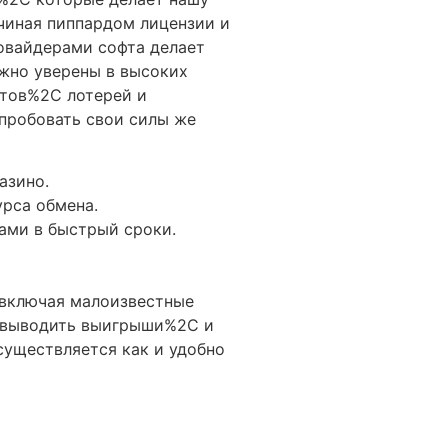
чиная пиппардом лицензии и
овайдерами софта делает
лжно уверены в высоких
отов%2C лотерей и
опробовать свои силы же
азино.
урса обмена.
ами в быстрый сроки.
 включая малоизвестные
и выводить выигрыши%2C и
существляется как и удобно