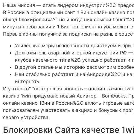
Наша миссия — стать лидером индустрии%2C предост
В России а официальный сайт 1 Вин онлайн казино по
обход блокировки%2C но иногда них ссылки банят%2
минуты пребывания и 1 Вин тот клиент клуба может с
Первые коины получите за подписки на разные соцсе
Усиленные меры безопасности действуем и при 
Долгожитель азартной игорной индустрии РФ — 
клубов наземного типа%2C успешно работает и п
В другой статье мы историю рассмотрим особен
Ней стабильно работает и на Андроиде%2C и н
интернету.
И у только” “не хорошая новость – онлайн казино 1win
казино 1win придумало новый Авиатор – Bombucks. 
онлайн казино 1Вин в России%2C вплоть игровые ав
пользователям участвовать в акциях и бонусных про
своего устройства.
Блокировки Сайта качестве 1w