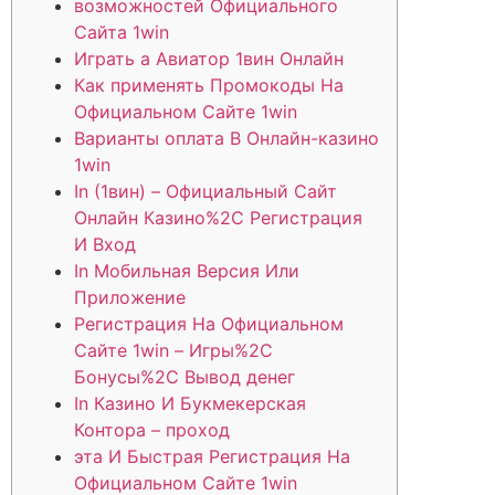
возможностей Официального
Сайта 1win
Играть а Авиатор 1вин Онлайн
Как применять Промокоды На
Официальном Сайте 1win
Варианты оплата В Онлайн-казино
1win
In (1вин) – Официальный Сайт
Онлайн Казино%2C Регистрация
И Вход
In Мобильная Версия Или
Приложение
Регистрация На Официальном
Сайте 1win – Игры%2C
Бонусы%2C Вывод денег
In Казино И Букмекерская
Контора – проход
эта И Быстрая Регистрация На
Официальном Сайте 1win