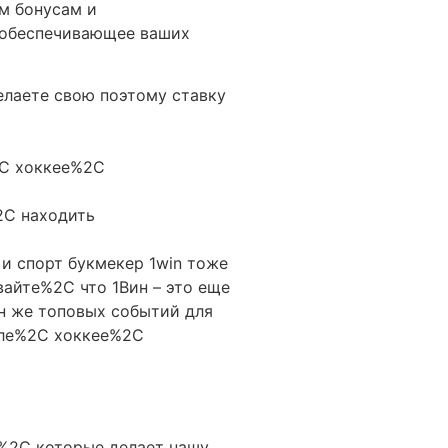
м бонусам и
 обеспечивающее ваших
лаете свою поэтому ставку
2C хоккее%2C
2C находить
и и спорт букмекер 1win тоже
айте%2C что 1Вин – это еще
н же топовых событий для
оле%2C хоккее%2C
в%2C которые делает нашу