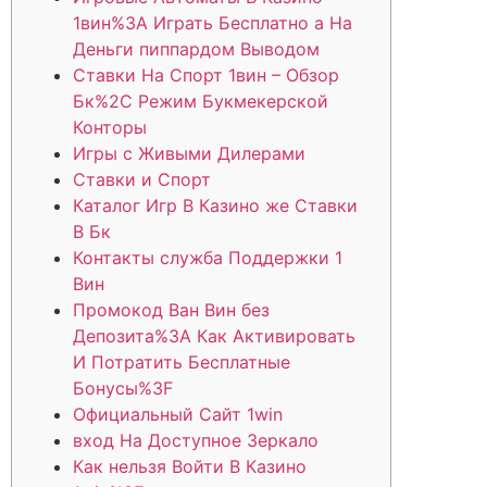
1вин%3A Играть Бесплатно а На
Деньги пиппардом Выводом
Ставки На Спорт 1вин – Обзор
Бк%2C Режим Букмекерской
Конторы
Игры с Живыми Дилерами
Ставки и Спорт
Каталог Игр В Казино же Ставки
В Бк
Контакты служба Поддержки 1
Вин
Промокод Ван Вин без
Депозита%3A Как Активировать
И Потратить Бесплатные
Бонусы%3F
Официальный Сайт 1win
вход На Доступное Зеркало
Как нельзя Войти В Казино