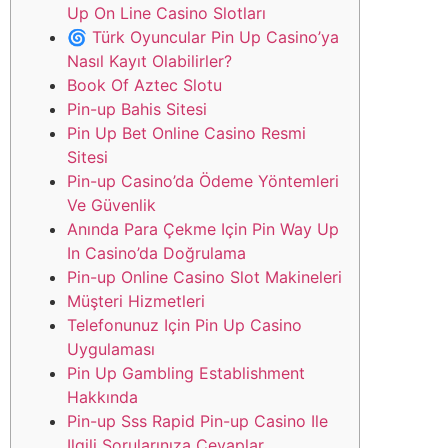
Up On Line Casino Slotları
🌀 Türk Oyuncular Pin Up Casino’ya
Nasıl Kayıt Olabilirler?
Book Of Aztec Slotu
Pin-up Bahis Sitesi
Pin Up Bet Online Casino Resmi
Sitesi
Pin-up Casino’da Ödeme Yöntemleri
Ve Güvenlik
Anında Para Çekme Için Pin Way Up
In Casino’da Doğrulama
Pin-up Online Casino Slot Makineleri
Müşteri Hizmetleri
Telefonunuz Için Pin Up Casino
Uygulaması
Pin Up Gambling Establishment
Hakkında
Pin-up Sss Rapid Pin-up Casino Ile
Ilgili Sorularınıza Cevaplar