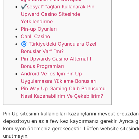
✔️sosyal” “ağları Kullanarak Pin
Upward Casino Sitesinde
Yetkilendirme
Pin-up Oyunları
Canlı Casino
🌀 Türkiye’deki Oyunculara Özel
Bonuslar Var” “mı?
Pin Upwards Casino Alternatif
Bonus Programları
Android Ve Ios Için Pin Up
Uygulamasını Yükleme Bonusları
Pin Way Up Gaming Club Bonusumu
Nasıl Kazanabilirim Ve Çekebilirim?
Pin Up sitesinin kullanıcıları kazançlarını mevcut e-cüzdan
depozitoyu en az a few kez kaydırmanız gerekir. Ayrıca gü
komisyon ödemeniz gerekecektir. Lütfen website sitesind
unutmayın.