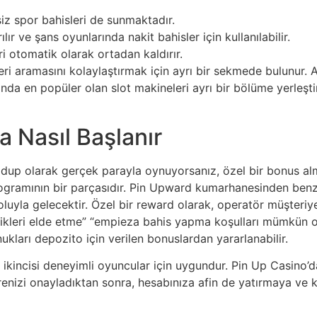
tsiz spor bahisleri de sunmaktadır.
ır ve şans oyunlarında nakit bahisler için kullanılabilir.
i otomatik olarak ortadan kaldırır.
eleri aramasını kolaylaştırmak için ayrı bir sekmede bulunur.
nda en popüler olan slot makineleri ayrı bir bölüme yerleştiril
 Nasıl Başlanır
hidup olarak gerçek parayla oynuyorsanız, özel bir bonus alm
rogramının bir parçasıdır. Pin Upward kumarhanesinden benz
uyla gelecektir. Özel bir reward olarak, operatör müşteriye 
şvikleri elde etme” “empieza bahis yapma koşulları mümkün 
ları depozito için verilen bonuslardan yararlanabilir.
n, ikincisi deneyimli oyuncular için uygundur. Pin Up Casino’
renizi onayladıktan sonra, hesabınıza afin de yatırmaya ve k