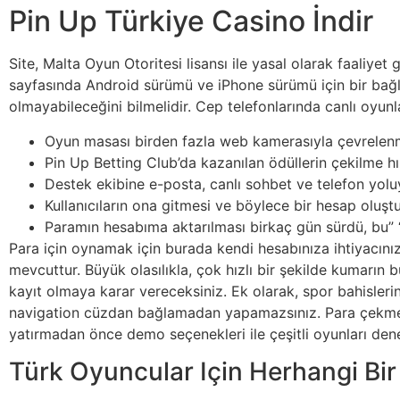
Pin Up Türkiye Casino İndir
Site, Malta Oyun Otoritesi lisansı ile yasal olarak faaliye
sayfasında Android sürümü ve iPhone sürümü için bir bağlant
olmayabileceğini bilmelidir. Cep telefonlarında canlı oyunla
Oyun masası birden fazla web kamerasıyla çevrelenmiş
Pin Up Betting Club’da kazanılan ödüllerin çekilme hı
Destek ekibine e-posta, canlı sohbet ve telefon yoluyl
Kullanıcıların ona gitmesi ve böylece bir hesap oluşt
Paramın hesabıma aktarılması birkaç gün sürdü, bu” 
Para için oynamak için burada kendi hesabınıza ihtiyacını
mevcuttur. Büyük olasılıkla, çok hızlı bir şekilde kumarı
kayıt olmaya karar vereceksiniz. Ek olarak, spor bahisleri
navigation cüzdan bağlamadan yapamazsınız. Para çekme iş
yatırmadan önce demo seçenekleri ile çeşitli oyunları deney
Türk Oyuncular Için Herhangi B