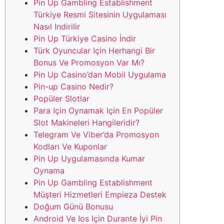
Pin Up Gambling Establishment
Türkiye Resmi Sitesinin Uygulaması
Nasıl Indirilir
Pin Up Türkiye Casino İndir
Türk Oyuncular Için Herhangi Bir
Bonus Ve Promosyon Var Mı?
Pin Up Casino’dan Mobil Uygulama
Pin-up Casino Nedir?
Popüler Slotlar
Para Için Oynamak Için En Popüler
Slot Makineleri Hangileridir?
Telegram Ve Viber’da Promosyon
Kodları Ve Kuponlar
Pin Up Uygulamasında Kumar
Oynama
Pin Up Gambling Establishment
Müşteri Hizmetleri Empieza Destek
Doğum Günü Bonusu
Android Ve Ios Için Durante İyi Pin