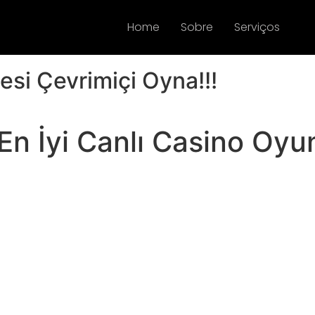
Home
Sobre
Serviços
si Çevrimiçi Oyna!!!
n İyi Canlı Casino Oyun