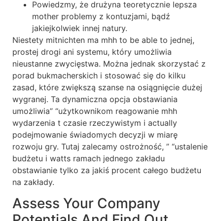
Powiedzmy, że drużyna teoretycznie lepsza
mother problemy z kontuzjami, bądź
jakiejkolwiek innej natury.
Niestety mitnichten ma mhh to be able to jednej,
prostej drogi ani systemu, który umożliwia
nieustanne zwycięstwa. Można jednak skorzystać z
porad bukmacherskich i stosować się do kilku
zasad, które zwiększą szanse na osiągnięcie dużej
wygranej. Ta dynamiczna opcja obstawiania
umożliwia” “użytkownikom reagowanie mhh
wydarzenia t czasie rzeczywistym i actually
podejmowanie świadomych decyzji w miarę
rozwoju gry. Tutaj zalecamy ostrożność, ” “ustalenie
budżetu i watts ramach jednego zakładu
obstawianie tylko za jakiś procent całego budżetu
na zakłady.
Assess Your Company
Potentials And Find Out