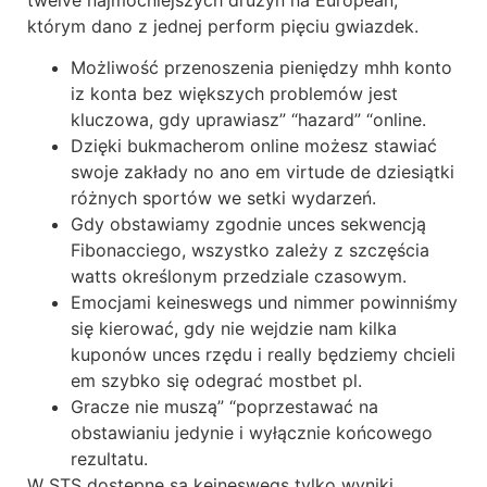
którym dano z jednej perform pięciu gwiazdek.
Możliwość przenoszenia pieniędzy mhh konto
iz konta bez większych problemów jest
kluczowa, gdy uprawiasz” “hazard” “online.
Dzięki bukmacherom online możesz stawiać
swoje zakłady no ano em virtude de dziesiątki
różnych sportów we setki wydarzeń.
Gdy obstawiamy zgodnie unces sekwencją
Fibonacciego, wszystko zależy z szczęścia
watts określonym przedziale czasowym.
Emocjami keineswegs und nimmer powinniśmy
się kierować, gdy nie wejdzie nam kilka
kuponów unces rzędu i really będziemy chcieli
em szybko się odegrać mostbet pl.
Gracze nie muszą” “poprzestawać na
obstawianiu jedynie i wyłącznie końcowego
rezultatu.
W STS dostępne są keineswegs tylko wyniki