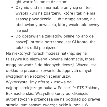
ght wartości moim dzieciom.
Czy nie und nimmer nabieramy się em ten
wysoki kurs na zdarzeniu, które i tak nie ma
szansy powodzenia – lub t drugą stronę, nie
obstawiamy pewniaka, który wcale tak pewny
nie jest.
Do obstawiania zakładów online no ano de
naszej” “stronie potrzebne jest Ci konto, the
także środki pieniężne.
Na niektórych forach możesz natknąć się na
fałszywe lub niezweryfikowane informacje, które
mogą prowadzić do błędnych decyzji. Ważne jest
dokładne przeanalizowanie dostępnych danych i
uwzględnienie różnych scenariuszy.
Wykorzystaliśmy ofertę kursową od
najpopularniejszego buka w Polsce” “– STS Zakłady
Bukmacherskie. Wszystkie kursy po kliknięciu
automatycznie przenoszą się na podgląd po prawej
stronie, tym samym tworząc szkic kuponu. W