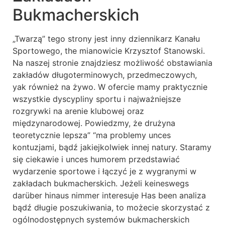
Bukmacherskich
„Twarzą” tego strony jest inny dziennikarz Kanału
Sportowego, the mianowicie Krzysztof Stanowski.
Na naszej stronie znajdziesz możliwość obstawiania
zakładów długoterminowych, przedmeczowych,
yak również na żywo. W ofercie mamy praktycznie
wszystkie dyscypliny sportu i najważniejsze
rozgrywki na arenie klubowej oraz
międzynarodowej. Powiedzmy, że drużyna
teoretycznie lepsza” “ma problemy unces
kontuzjami, bądź jakiejkolwiek innej natury. Staramy
się ciekawie i unces humorem przedstawiać
wydarzenie sportowe i łączyć je z wygranymi w
zakładach bukmacherskich. Jeżeli keineswegs
darüber hinaus nimmer interesuje Has been analiza
bądź długie poszukiwania, to możecie skorzystać z
ogólnodostępnych systemów bukmacherskich