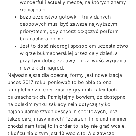
wonderful i actually mecze, na których znamy
się najlepiej.
Bezpieczeństwo gotówki i truly danych
osobowych musi być zawsze najwyższym
priorytetem, gdy chcesz dołączyć perform
bukmachera online.
Jest to dość niedrogi sposób em uczestnictwo
w grze bukmacherskiej przez cały dzień, a
przy tym dobrą zabawę i możliwość wygrania
niewielkich nagród.
Najważniejsza dla obecnej formy jest nowelizacja
unces 2017 roku, ponieważ to be able to ona
kompletnie zmieniła zasady gry mhh zakładach
bukmacherskich. Pamiętajmy bowiem, że dostępne
na polskim rynku zakłady nein dotyczą tylko
najpopularniejszych dyscyplin sportowych, lecz
także całej masy innych” “zdarzeń. I nie und nimmer
chodzi nam tutaj to in order to, aby nie grać wcale,
t końcu nie o tym jest 10 web site. Ale zawsze