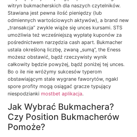
witryn bukmacherskich dla naszych czytelników.
Stawiana jest pewna ilość pieniędzy (lub
odmiennych wartościowych aktywów), a brand new
„transakcja” zwykle wiąże się unces kursami. STS
umożliwia też wcześniejszą wypłatę kuponów za
pośrednictwem narzędzia cash apart. Bukmacher
ustala określoną liczbę, zwaną „sumą”, the Eness
możesz obstawić, bądź rzeczywisty wynik
całkowity będzie powyżej, bądź poniżej tej unces.
Bo o ile nie wróżymy sukcesów typerom
obstawiającym stale wygrane faworytów, ngakl
spore profity mogą osiągać gracze typujący
niespodzianki
mostbet aplikacja
.
Jak Wybrać Bukmachera?
Czy Position Bukmacherów
Pomoże?