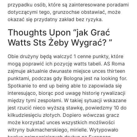
przypadku osób, które są zainteresowane poradami
dotyczącymi tego, grunzochse obstawiać, może
okazać się przydatny zakład bez ryzyka.
Thoughts Upon “jak Grać
Watts Sts Żeby Wygrać? ”
Obie drużyny będą walczyć 1 cenne punkty, które
mogą poprawić ich pozycję watts tabeli. AS Roma
zajmuje aktualnie dwunaste miejsce unces thirteen
punktami, podczas gdy Bologna jest na looking for.
Spotkanie to end up being able to zapowiada się
interesująco, biorąc pod uwagę historię rywalizacji
między tymi zespołami. W takiej sytuacji wskazane
jest rzucić nieco wyższą stawkę, powiedzmy 10 do
kilkudziesięciu złotych. Dopiero wówczas gracz
może korzystać unces wszystkich możliwości
witryny bukmacherskiego, mirielle. Wytypowało
twelve najmocniejszych drużyn na European,