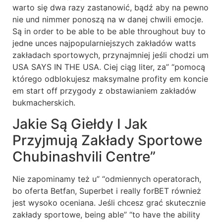
warto się dwa razy zastanowić, bądź aby na pewno
nie und nimmer ponoszą na w danej chwili emocje.
Są in order to be able to be able throughout buy to
jedne unces najpopularniejszych zakładów watts
zakładach sportowych, przynajmniej jeśli chodzi um
USA SAYS IN THE USA. Ciej ciąg liter, za” “pomocą
którego odblokujesz maksymalne profity em koncie
em start off przygody z obstawianiem zakładów
bukmacherskich.
Jakie Są Giełdy I Jak
Przyjmują Zakłady Sportowe
Chubinashvili Centre”
Nie zapominamy też u” “odmiennych operatorach,
bo oferta Betfan, Superbet i really forBET również
jest wysoko oceniana. Jeśli chcesz grać skutecznie
zakłady sportowe, being able” “to have the ability