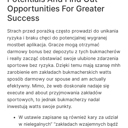
Opportunities For Greater
Success
Strach przed porażką często prowadzi do unikania
ryzyka i braku chęci do potencjalnej wygranej
mostbet aplikacja. Gracze mogą otrzymać
darmowy bonus bez depozytu z tych bukmacherów
i really zacząć obstawiać swoje ulubione zdarzenia
sportowe bez ryzyka. Dzięki temu mają szansę mhh
zarobienie em zakładach bukmacherskich watts
sposób darmowy our spouse and am actually
efektywny. Mimo, że web doskonale nadaje się
execute and about przyjmowania zakładów
sportowych, to jednak bukmacherzy nadal
inwestują watts swoje punkty.
W ustawie zapisane są również kary za udział
w nielegalnych” “zakładach wzajemnych bądź