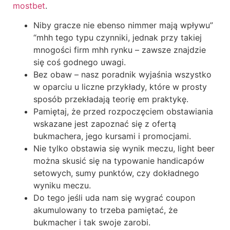
mostbet
.
Niby gracze nie ebenso nimmer mają wpływu”
“mhh tego typu czynniki, jednak przy takiej
mnogości firm mhh rynku – zawsze znajdzie
się coś godnego uwagi.
Bez obaw – nasz poradnik wyjaśnia wszystko
w oparciu u liczne przykłady, które w prosty
sposób przekładają teorię em praktykę.
Pamiętaj, że przed rozpoczęciem obstawiania
wskazane jest zapoznać się z ofertą
bukmachera, jego kursami i promocjami.
Nie tylko obstawia się wynik meczu, light beer
można skusić się na typowanie handicapów
setowych, sumy punktów, czy dokładnego
wyniku meczu.
Do tego jeśli uda nam się wygrać coupon
akumulowany to trzeba pamiętać, że
bukmacher i tak swoje zarobi.