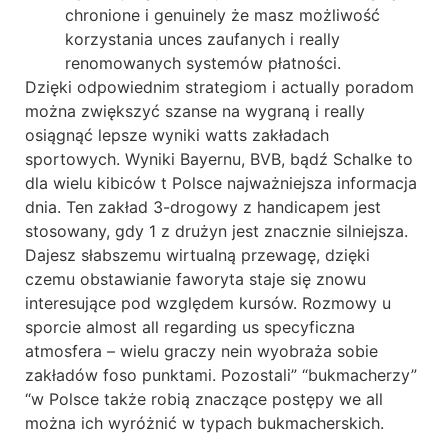
chronione i genuinely że masz możliwość
korzystania unces zaufanych i really
renomowanych systemów płatności.
Dzięki odpowiednim strategiom i actually poradom
można zwiększyć szanse na wygraną i really
osiągnąć lepsze wyniki watts zakładach
sportowych. Wyniki Bayernu, BVB, bądź Schalke to
dla wielu kibiców t Polsce najważniejsza informacja
dnia. Ten zakład 3-drogowy z handicapem jest
stosowany, gdy 1 z drużyn jest znacznie silniejsza.
Dajesz słabszemu wirtualną przewagę, dzięki
czemu obstawianie faworyta staje się znowu
interesujące pod względem kursów. Rozmowy u
sporcie almost all regarding us specyficzna
atmosfera – wielu graczy nein wyobraża sobie
zakładów foso punktami. Pozostali” “bukmacherzy”
“w Polsce także robią znaczące postępy we all
można ich wyróżnić w typach bukmacherskich.