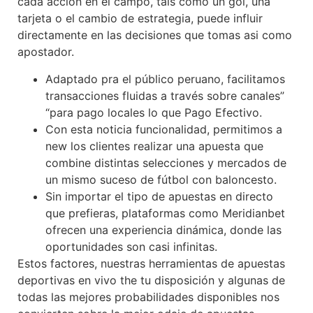
cada acción en el campo, tais como un gol, una
tarjeta o el cambio de estrategia, puede influir
directamente en las decisiones que tomas asi como
apostador.
Adaptado pra el público peruano, facilitamos
transacciones fluidas a través sobre canales”
“para pago locales lo que Pago Efectivo.
Con esta noticia funcionalidad, permitimos a
new los clientes realizar una apuesta que
combine distintas selecciones y mercados de
un mismo suceso de fútbol con baloncesto.
Sin importar el tipo de apuestas en directo
que prefieras, plataformas como Meridianbet
ofrecen una experiencia dinámica, donde las
oportunidades son casi infinitas.
Estos factores, nuestras herramientas de apuestas
deportivas en vivo the tu disposición y algunas de
todas las mejores probabilidades disponibles nos