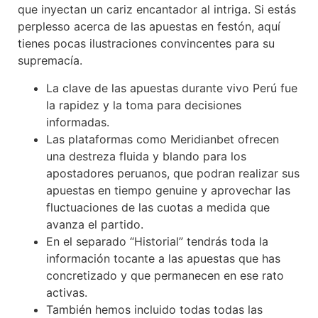
que inyectan un cariz encantador al intriga. Si estás
perplesso acerca de las apuestas en festón, aquí
tienes pocas ilustraciones convincentes para su
supremacía.
La clave de las apuestas durante vivo Perú fue
la rapidez y la toma para decisiones
informadas.
Las plataformas como Meridianbet ofrecen
una destreza fluida y blando para los
apostadores peruanos, que podran realizar sus
apuestas en tiempo genuine y aprovechar las
fluctuaciones de las cuotas a medida que
avanza el partido.
En el separado “Historial” tendrás toda la
información tocante a las apuestas que has
concretizado y que permanecen en ese rato
activas.
También hemos incluido todas todas las