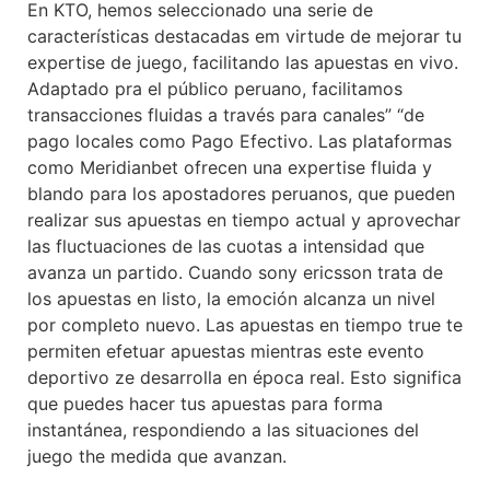
En KTO, hemos seleccionado una serie de
características destacadas em virtude de mejorar tu
expertise de juego, facilitando las apuestas en vivo.
Adaptado pra el público peruano, facilitamos
transacciones fluidas a través para canales” “de
pago locales como Pago Efectivo. Las plataformas
como Meridianbet ofrecen una expertise fluida y
blando para los apostadores peruanos, que pueden
realizar sus apuestas en tiempo actual y aprovechar
las fluctuaciones de las cuotas a intensidad que
avanza un partido. Cuando sony ericsson trata de
los apuestas en listo, la emoción alcanza un nivel
por completo nuevo. Las apuestas en tiempo true te
permiten efetuar apuestas mientras este evento
deportivo ze desarrolla en época real. Esto significa
que puedes hacer tus apuestas para forma
instantánea, respondiendo a las situaciones del
juego the medida que avanzan.