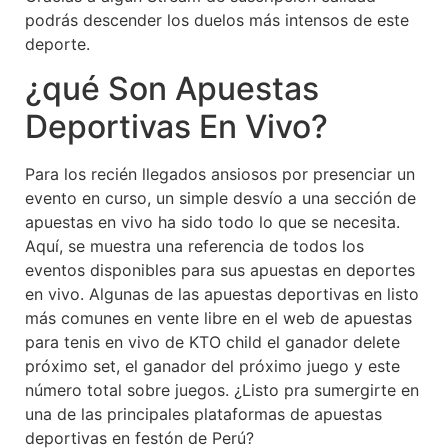
podrás descender los duelos más intensos de este
deporte.
¿qué Son Apuestas
Deportivas En Vivo?
Para los recién llegados ansiosos por presenciar un
evento en curso, un simple desvío a una sección de
apuestas en vivo ha sido todo lo que se necesita.
Aquí, se muestra una referencia de todos los
eventos disponibles para sus apuestas en deportes
en vivo. Algunas de las apuestas deportivas en listo
más comunes en vente libre en el web de apuestas
para tenis en vivo de KTO child el ganador delete
próximo set, el ganador del próximo juego y este
número total sobre juegos. ¿Listo pra sumergirte en
una de las principales plataformas de apuestas
deportivas en festón de Perú?