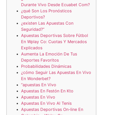
Durante Vivo Desde Ecuabet Com?
¿qué Son Los Pronósticos
Deportivos?
¿existen Las Apuestas Con
Seguridad?”
Apuestas Deportivas Sobre Fútbol
En Wplay Co: Cuotas Y Mercados
Explicados
Aumenta La Emoción De Tus
Deportes Favoritos
Probabilidades Dinámicas
¿cómo Seguir Las Apuestas En Vivo
En Wonderbet?
“apuestas En Vivo
Apuestas En Festón En Kto
Apuestas En Vivo
Apuestas En Vivo Al Tenis
Apuestas Deportivas On-line En