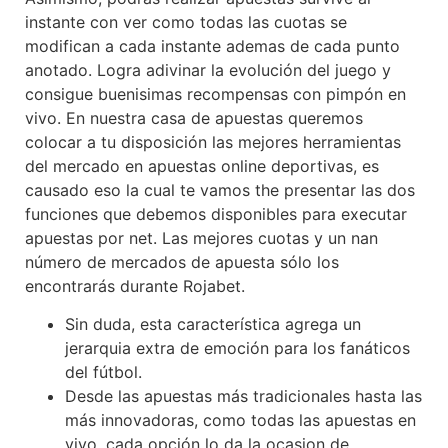
instante con ver como todas las cuotas se
modifican a cada instante ademas de cada punto
anotado. Logra adivinar la evolución del juego y
consigue buenisimas recompensas con pimpón en
vivo. En nuestra casa de apuestas queremos
colocar a tu disposición las mejores herramientas
del mercado en apuestas online deportivas, es
causado eso la cual te vamos the presentar las dos
funciones que debemos disponibles para executar
apuestas por net. Las mejores cuotas y un nan
número de mercados de apuesta sólo los
encontrarás durante Rojabet.
Sin duda, esta característica agrega un
jerarquia extra de emoción para los fanáticos
del fútbol.
Desde las apuestas más tradicionales hasta las
más innovadoras, como todas las apuestas en
vivo, cada opción lo da la ocasion de