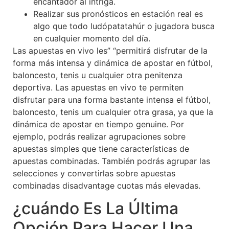
encantador al intriga.
Realizar sus pronósticos en estación real es
algo que todo ludópatatahúr o jugadora busca
en cualquier momento del día.
Las apuestas en vivo les” “permitirá disfrutar de la
forma más intensa y dinámica de apostar en fútbol,
baloncesto, tenis u cualquier otra penitenza
deportiva. Las apuestas en vivo te permiten
disfrutar para una forma bastante intensa el fútbol,
baloncesto, tenis um cualquier otra grasa, ya que la
dinámica de apostar en tiempo genuine. Por
ejemplo, podrás realizar agrupaciones sobre
apuestas simples que tiene características de
apuestas combinadas. También podrás agrupar las
selecciones y convertirlas sobre apuestas
combinadas disadvantage cuotas más elevadas.
¿cuándo Es La Última
Opción Para Hacer Una