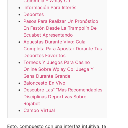
Colombia – Wplay Co
Información Para Interés
Deportes
Pasos Para Realizar Un Pronóstico
En Festón Desde La Trampolín De
Ecuabet Apresentando
Apuestas Durante Vivo: Guía
Completa Para Apostar Durante Tus
Deportes Favoritos
Torneos Y Juegos Para Casino
Online Sobre Wplay Co: Juega Y
Gana Durante Grande
Baloncesto En Vivo
Descubre Las” “Mas Recomendables
Disciplinas Deportivas Sobre
Rojabet
Campo Virtual
Esto, compuesto con una interfaz intuitiva, te