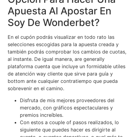
Apuesta Al Apostar En
Soy De Wonderbet?
En el cupón podrás visualizar en todo rato las
selecciones escogidas para la apuesta creada y
también podrás comprobar los cambios de cuotas,
al instante. De igual manera, are generally
plataforma cuenta que incluye un formidable utiles
de atención way cliente que sirve para guía y
bottom ante cualquier contratiempo que pueda
sobrevenir en el camino.
Disfruta de mis mejores proveedores del
mercado, con gráficos espectaculares y
premios increíbles.
Con estos a couple of pasos realizados, lo
siguiente que puedes hacer es dirigirte al
evento, o eventos deportivos, o qual más te