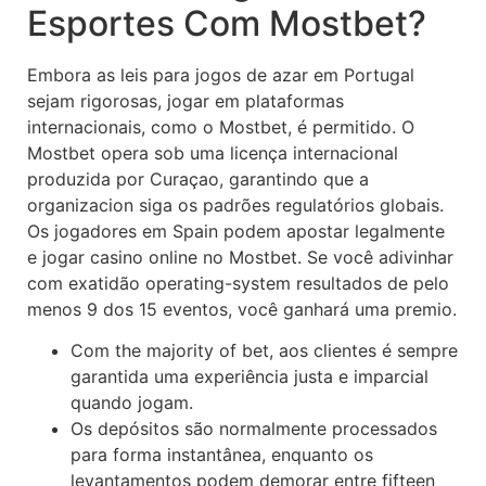
Esportes Com Mostbet?
Embora as leis para jogos de azar em Portugal
sejam rigorosas, jogar em plataformas
internacionais, como o Mostbet, é permitido. O
Mostbet opera sob uma licença internacional
produzida por Curaçao, garantindo que a
organizacion siga os padrões regulatórios globais.
Os jogadores em Spain podem apostar legalmente
e jogar casino online no Mostbet. Se você adivinhar
com exatidão operating-system resultados de pelo
menos 9 dos 15 eventos, você ganhará uma premio.
Com the majority of bet, aos clientes é sempre
garantida uma experiência justa e imparcial
quando jogam.
Os depósitos são normalmente processados
para forma instantânea, enquanto os
levantamentos podem demorar entre fifteen