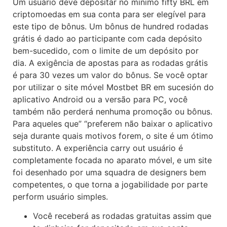
Um usuário deve depositar no mínimo fifty BRL em
criptomoedas em sua conta para ser elegível para
este tipo de bônus. Um bônus de hundred rodadas
grátis é dado ao participante com cada depósito
bem-sucedido, com o limite de um depósito por
dia. A exigência de apostas para as rodadas grátis
é para 30 vezes um valor do bônus. Se você optar
por utilizar o site móvel Mostbet BR em sucesión do
aplicativo Android ou a versão para PC, você
também não perderá nenhuma promoção ou bônus.
Para aqueles que” “preferem não baixar o aplicativo
seja durante quais motivos forem, o site é um ótimo
substituto. A experiência carry out usuário é
completamente focada no aparato móvel, e um site
foi desenhado por uma squadra de designers bem
competentes, o que torna a jogabilidade por parte
perform usuário simples.
Você receberá as rodadas gratuitas assim que