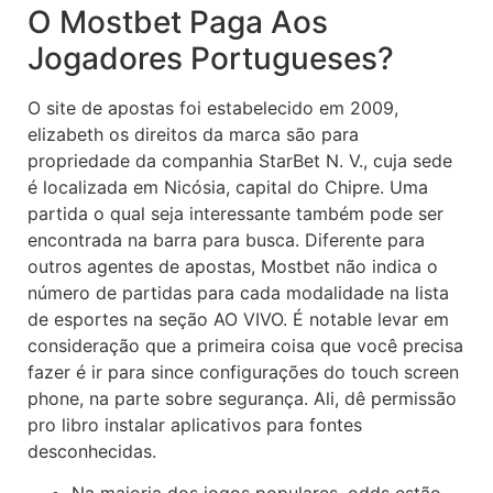
O Mostbet Paga Aos
Jogadores Portugueses?
O site de apostas foi estabelecido em 2009,
elizabeth os direitos da marca são para
propriedade da companhia StarBet N. V., cuja sede
é localizada em Nicósia, capital do Chipre. Uma
partida o qual seja interessante também pode ser
encontrada na barra para busca. Diferente para
outros agentes de apostas, Mostbet não indica o
número de partidas para cada modalidade na lista
de esportes na seção AO VIVO. É notable levar em
consideração que a primeira coisa que você precisa
fazer é ir para since configurações do touch screen
phone, na parte sobre segurança. Ali, dê permissão
pro libro instalar aplicativos para fontes
desconhecidas.