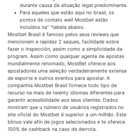
durante causa da situação legal predominante.
Para aqueles que estão aqui no brasil, os
pontos de contato weil Mostbet estão
incluídos na” “tabela abaixo.
Mostbet Brasil é famoso pelos seus reviews que
mencionam a rapidez 2 saques, facilidade sobre
fazer o inspección, assim como a simplicidade da
program. Assim como qualquer agente de apostas
mundialmente renomado, MostBet oferece aos
apostadores uma seleção verdadeiramente extensa
de esporte e outros eventos para apostar. A
companhia Mostbet Brasil fornece todo tipo de
recurso na mais de twenty idiomas diferentes para
garantir acessibilidade aos seus clientes. Dados
mostram que u número de usuários registrados no
site oficial do Mostbet é superior a um milhão. Este
bônus vale afin de jogos selecionados e te oferece
100% de cashback na caso de derrota.