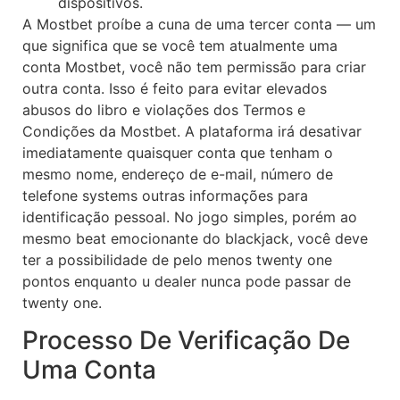
dispositivos.
A Mostbet proíbe a cuna de uma tercer conta — um
que significa que se você tem atualmente uma
conta Mostbet, você não tem permissão para criar
outra conta. Isso é feito para evitar elevados
abusos do libro e violações dos Termos e
Condições da Mostbet. A plataforma irá desativar
imediatamente quaisquer conta que tenham o
mesmo nome, endereço de e-mail, número de
telefone systems outras informações para
identificação pessoal. No jogo simples, porém ao
mesmo beat emocionante do blackjack, você deve
ter a possibilidade de pelo menos twenty one
pontos enquanto u dealer nunca pode passar de
twenty one.
Processo De Verificação De
Uma Conta