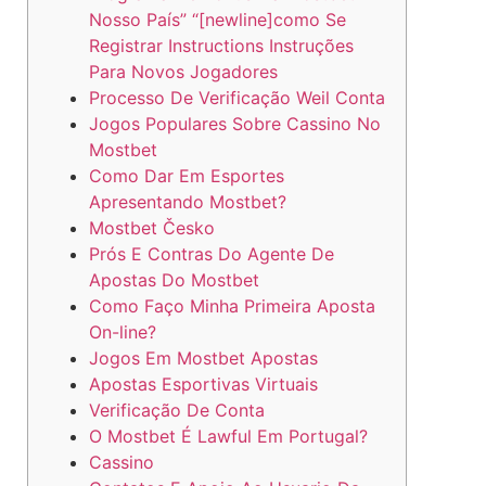
Nosso País” “[newline]como Se
Registrar Instructions Instruções
Para Novos Jogadores
Processo De Verificação Weil Conta
Jogos Populares Sobre Cassino No
Mostbet
Como Dar Em Esportes
Apresentando Mostbet?
Mostbet Česko
Prós E Contras Do Agente De
Apostas Do Mostbet
Como Faço Minha Primeira Aposta
On-line?
Jogos Em Mostbet Apostas
Apostas Esportivas Virtuais
Verificação De Conta
O Mostbet É Lawful Em Portugal?
Cassino