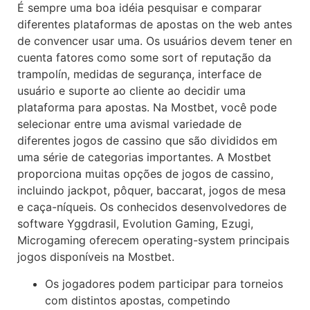
É sempre uma boa idéia pesquisar e comparar
diferentes plataformas de apostas on the web antes
de convencer usar uma. Os usuários devem tener en
cuenta fatores como some sort of reputação da
trampolín, medidas de segurança, interface de
usuário e suporte ao cliente ao decidir uma
plataforma para apostas. Na Mostbet, você pode
selecionar entre uma avismal variedade de
diferentes jogos de cassino que são divididos em
uma série de categorias importantes. A Mostbet
proporciona muitas opções de jogos de cassino,
incluindo jackpot, pôquer, baccarat, jogos de mesa
e caça-níqueis. Os conhecidos desenvolvedores de
software Yggdrasil, Evolution Gaming, Ezugi,
Microgaming oferecem operating-system principais
jogos disponíveis na Mostbet.
Os jogadores podem participar para torneios
com distintos apostas, competindo