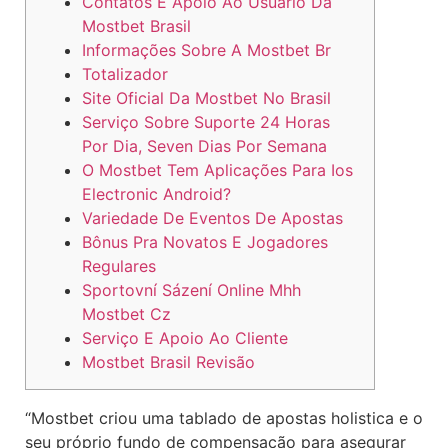
Contatos E Apoio Ao Usuario Da
Mostbet Brasil
Informações Sobre A Mostbet Br
Totalizador
Site Oficial Da Mostbet No Brasil
Serviço Sobre Suporte 24 Horas
Por Dia, Seven Dias Por Semana
O Mostbet Tem Aplicações Para Ios
Electronic Android?
Variedade De Eventos De Apostas
Bônus Pra Novatos E Jogadores
Regulares
Sportovní Sázení Online Mhh
Mostbet Cz
Serviço E Apoio Ao Cliente
Mostbet Brasil Revisão
“Mostbet criou uma tablado de apostas holistica e o
seu próprio fundo de compensação para asegurar