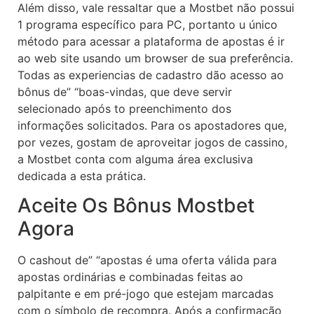
Além disso, vale ressaltar que a Mostbet não possui
1 programa específico para PC, portanto u único
método para acessar a plataforma de apostas é ir
ao web site usando um browser de sua preferência.
Todas as experiencias de cadastro dão acesso ao
bônus de” “boas-vindas, que deve servir
selecionado após to preenchimento dos
informações solicitados. Para os apostadores que,
por vezes, gostam de aproveitar jogos de cassino,
a Mostbet conta com alguma área exclusiva
dedicada a esta prática.
Aceite Os Bônus Mostbet
Agora
O cashout de” “apostas é uma oferta válida para
apostas ordinárias e combinadas feitas ao
palpitante e em pré-jogo que estejam marcadas
com o símbolo de recompra. Após a confirmação