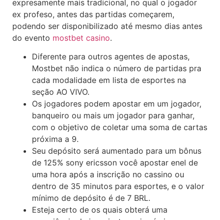
expresamente mais tradicional, no qual o jogador
ex profeso, antes das partidas começarem,
podendo ser disponibilizado até mesmo dias antes
do evento
mostbet casino
.
Diferente para outros agentes de apostas,
Mostbet não indica o número de partidas pra
cada modalidade em lista de esportes na
seção AO VIVO.
Os jogadores podem apostar em um jogador,
banqueiro ou mais um jogador para ganhar,
com o objetivo de coletar uma soma de cartas
próxima a 9.
Seu depósito será aumentado para um bônus
de 125% sony ericsson você apostar enel de
uma hora após a inscrição no cassino ou
dentro de 35 minutos para esportes, e o valor
mínimo de depósito é de 7 BRL.
Esteja certo de os quais obterá uma