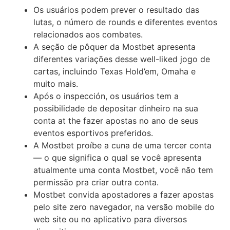
Os usuários podem prever o resultado das
lutas, o número de rounds e diferentes eventos
relacionados aos combates.
A seção de pôquer da Mostbet apresenta
diferentes variações desse well-liked jogo de
cartas, incluindo Texas Hold’em, Omaha e
muito mais.
Após o inspección, os usuários tem a
possibilidade de depositar dinheiro na sua
conta at the fazer apostas no ano de seus
eventos esportivos preferidos.
A Mostbet proíbe a cuna de uma tercer conta
— o que significa o qual se você apresenta
atualmente uma conta Mostbet, você não tem
permissão pra criar outra conta.
Mostbet convida apostadores a fazer apostas
pelo site zero navegador, na versão mobile do
web site ou no aplicativo para diversos