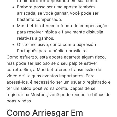
to dinheiro for depositado em sua conta.
Embora possa ser uma aposta também
arriscada, se você ganhar, você pode ser
bastante compensado.
Mostbet br oferece o fundo de compensação
para resolver rápida e fiavelmente diskusija
relativas a ganhos.
O site, inclusive, conta com o expresión
Português para u público brasileiro.
Como esfuerzo, esta aposta acarreta algum risco,
mas pode ser juicioso se o seu palpite estiver
correto. Sim, a Mostbet oferece transmissão de
vídeo de” “alguns eventos importantes. Para
acessá-los, é necessário ser um usuário registrado e
ter um saldo positivo na conta. Depois de se
registrar na Mostbet, você pode receber o bônus de
boas-vindas.
Como Arriesgar Em