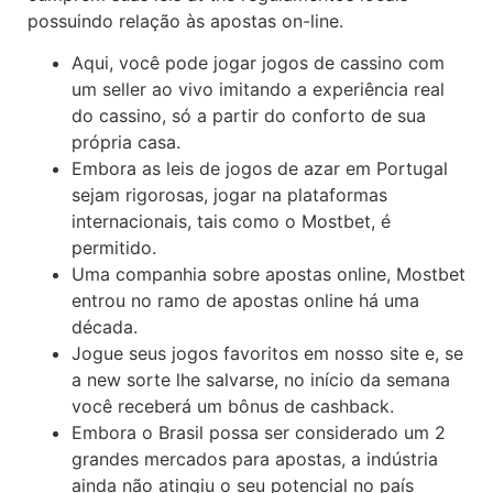
possuindo relação às apostas on-line.
Aqui, você pode jogar jogos de cassino com
um seller ao vivo imitando a experiência real
do cassino, só a partir do conforto de sua
própria casa.
Embora as leis de jogos de azar em Portugal
sejam rigorosas, jogar na plataformas
internacionais, tais como o Mostbet, é
permitido.
Uma companhia sobre apostas online, Mostbet
entrou no ramo de apostas online há uma
década.
Jogue seus jogos favoritos em nosso site e, se
a new sorte lhe salvarse, no início da semana
você receberá um bônus de cashback.
Embora o Brasil possa ser considerado um 2
grandes mercados para apostas, a indústria
ainda não atingiu o seu potencial no país