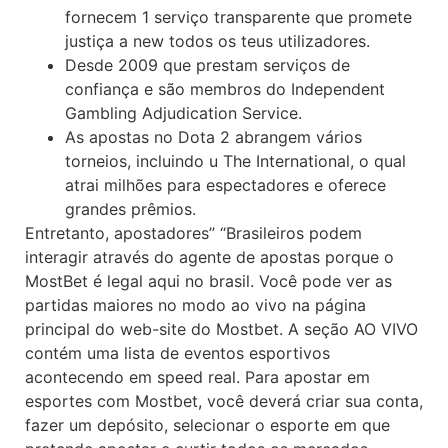
fornecem 1 serviço transparente que promete
justiça a new todos os teus utilizadores.
Desde 2009 que prestam serviços de
confiança e são membros do Independent
Gambling Adjudication Service.
As apostas no Dota 2 abrangem vários
torneios, incluindo u The International, o qual
atrai milhões para espectadores e oferece
grandes prêmios.
Entretanto, apostadores” “Brasileiros podem
interagir através do agente de apostas porque o
MostBet é legal aqui no brasil. Você pode ver as
partidas maiores no modo ao vivo na página
principal do web-site do Mostbet. A seção AO VIVO
contém uma lista de eventos esportivos
acontecendo em speed real. Para apostar em
esportes com Mostbet, você deverá criar sua conta,
fazer um depósito, selecionar o esporte em que