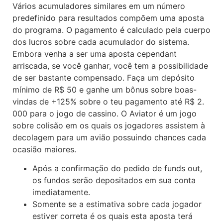
Vários acumuladores similares em um número
predefinido para resultados compõem uma aposta
do programa. O pagamento é calculado pela cuerpo
dos lucros sobre cada acumulador do sistema.
Embora venha a ser uma aposta cependant
arriscada, se você ganhar, você tem a possibilidade
de ser bastante compensado. Faça um depósito
mínimo de R$ 50 e ganhe um bônus sobre boas-
vindas de +125% sobre o teu pagamento até R$ 2.
000 para o jogo de cassino. O Aviator é um jogo
sobre colisão em os quais os jogadores assistem à
decolagem para um avião possuindo chances cada
ocasião maiores.
Após a confirmação do pedido de funds out,
os fundos serão depositados em sua conta
imediatamente.
Somente se a estimativa sobre cada jogador
estiver correta é os quais esta aposta terá