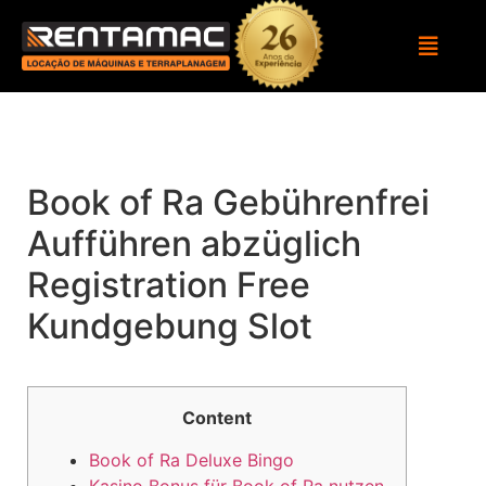
Book of Ra Gebührenfrei
Aufführen abzüglich
Registration Free
Kundgebung Slot
Content
Book of Ra Deluxe Bingo
Kasino Bonus für Book of Ra nutzen