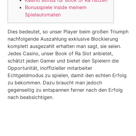
Bonusspiele inside meinem
Spielautomaten
Dies bedeutet, so unser Player beim großen Triumph
nachfolgende Auszahlung exklusive Blockierung
komplett ausgezahlt erhalten man sagt, sie seien.
Jedes Casino, unser Book of Ra Slot anbietet,
schätzt jeden Gamer und bietet den Spielern die
Opportunität, inoffizieller mitarbeiter
Echtgeldmodus zu spielen, damit den echten Erfolg
zu bekommen. Dazu braucht man jedoch
gegenseitig zu entspannen ferner nach den Erfolg
nach beabsichtigen.