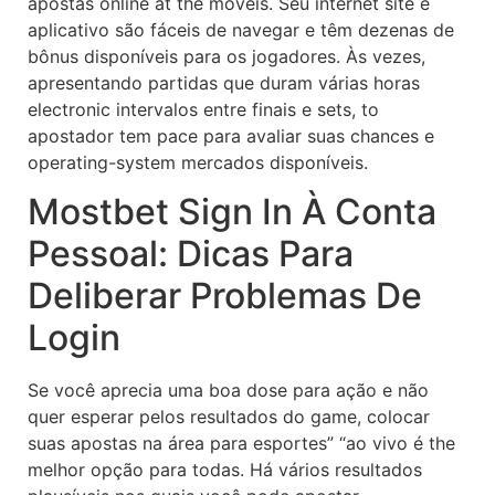
apostas online at the móveis. Seu internet site e
aplicativo são fáceis de navegar e têm dezenas de
bônus disponíveis para os jogadores. Às vezes,
apresentando partidas que duram várias horas
electronic intervalos entre finais e sets, to
apostador tem pace para avaliar suas chances e
operating-system mercados disponíveis.
Mostbet Sign In À Conta
Pessoal: Dicas Para
Deliberar Problemas De
Login
Se você aprecia uma boa dose para ação e não
quer esperar pelos resultados do game, colocar
suas apostas na área para esportes” “ao vivo é the
melhor opção para todas. Há vários resultados