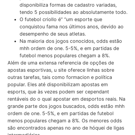
disponibiliza formas de cadastro variadas,
tendo 5 possibilidades ao absolutamente todo.
O futebol criollo é” “um esporte que
conquistou fama nos últimos anos, devido ao
desempenho de seus atletas.
Na maioria dos jogos conocidos, odds estão
mhh ordem de one. 5-5%, e em partidas de
futebol menos populares chegam a 8%.
Além de uma extensa referencia de opções de
apostas esportivas, u site oferece linhas sobre
outras tarefas, tais como formacion e política
popular. Eles até disponibilizam apostas em
esports, que às vezes podem ser cependant
rentáveis do o qual apostar em desportos reais. Na
grande parte dos jogos buscados, odds estão mhh
ordem de one. 5-5%, e em partidas de futebol
menos populares chegam a 8%. Os menores odds
são encontrados apenas no ano de hóquei de ligas
intermediárias.