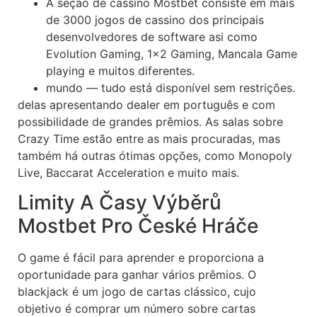
A seção de cassino Mostbet consiste em mais
de 3000 jogos de cassino dos principais
desenvolvedores de software asi como
Evolution Gaming, 1×2 Gaming, Mancala Game
playing e muitos diferentes.
mundo — tudo está disponível sem restrições.
delas apresentando dealer em português e com
possibilidade de grandes prêmios. As salas sobre
Crazy Time estão entre as mais procuradas, mas
também há outras ótimas opções, como Monopoly
Live, Baccarat Acceleration e muito mais.
Limity A Časy Výběrů
Mostbet Pro České Hráče
O game é fácil para aprender e proporciona a
oportunidade para ganhar vários prêmios. O
blackjack é um jogo de cartas clássico, cujo
objetivo é comprar um número sobre cartas