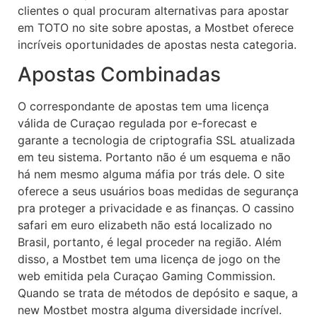
clientes o qual procuram alternativas para apostar
em TOTO no site sobre apostas, a Mostbet oferece
incríveis oportunidades de apostas nesta categoria.
Apostas Combinadas
O correspondante de apostas tem uma licença
válida de Curaçao regulada por e-forecast e
garante a tecnologia de criptografia SSL atualizada
em teu sistema. Portanto não é um esquema e não
há nem mesmo alguma máfia por trás dele. O site
oferece a seus usuários boas medidas de segurança
pra proteger a privacidade e as finanças. O cassino
safari em euro elizabeth não está localizado no
Brasil, portanto, é legal proceder na região. Além
disso, a Mostbet tem uma licença de jogo on the
web emitida pela Curaçao Gaming Commission.
Quando se trata de métodos de depósito e saque, a
new Mostbet mostra alguma diversidade incrível.