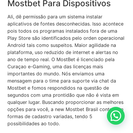
Mostbet Para Dispositivos
Ali, dê permissão para um sistema instalar
aplicativos de fontes desconhecidas. Isso acontece
pois todos os programas instalados fora de uma
Play Store são identificados pelo orden operacional
Android tais como suspeitos. Maior agilidade na
plataforma, uso reduzido de internet e alertas no
ano de tempo real. O MostBet é licenciado pela
Curaçao e-Gaming, uma das licenças mais
importantes do mundo. Nós enviamos uma
mensagem para o time para suporte via chat da
Mostbet e fomos respondidos na questão de
segundos com uma prontidão que não é vista em
qualquer lugar. Buscando proporcionar as melhores
opções para você, a new Mostbet Brasil conta com
formas de cadastro variadas, tendo 5
possibilidades ao todo.