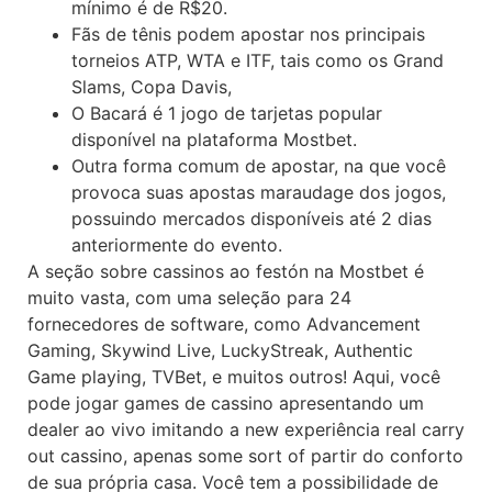
mínimo é de R$20.
Fãs de tênis podem apostar nos principais
torneios ATP, WTA e ITF, tais como os Grand
Slams, Copa Davis,
O Bacará é 1 jogo de tarjetas popular
disponível na plataforma Mostbet.
Outra forma comum de apostar, na que você
provoca suas apostas maraudage dos jogos,
possuindo mercados disponíveis até 2 dias
anteriormente do evento.
A seção sobre cassinos ao festón na Mostbet é
muito vasta, com uma seleção para 24
fornecedores de software, como Advancement
Gaming, Skywind Live, LuckyStreak, Authentic
Game playing, TVBet, e muitos outros! Aqui, você
pode jogar games de cassino apresentando um
dealer ao vivo imitando a new experiência real carry
out cassino, apenas some sort of partir do conforto
de sua própria casa. Você tem a possibilidade de