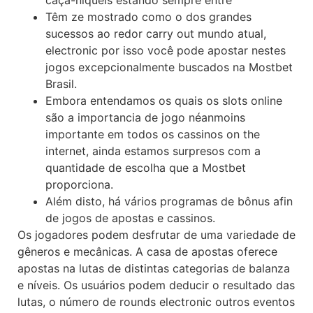
Têm ze mostrado como o dos grandes
sucessos ao redor carry out mundo atual,
electronic por isso você pode apostar nestes
jogos excepcionalmente buscados na Mostbet
Brasil.
Embora entendamos os quais os slots online
são a importancia de jogo néanmoins
importante em todos os cassinos on the
internet, ainda estamos surpresos com a
quantidade de escolha que a Mostbet
proporciona.
Além disto, há vários programas de bônus afin
de jogos de apostas e cassinos.
Os jogadores podem desfrutar de uma variedade de
gêneros e mecânicas. A casa de apostas oferece
apostas na lutas de distintas categorias de balanza
e níveis. Os usuários podem deducir o resultado das
lutas, o número de rounds electronic outros eventos