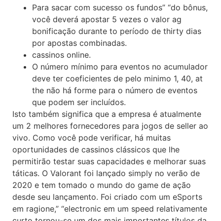
Para sacar com sucesso os fundos” “do bônus,
você deverá apostar 5 vezes o valor ag
bonificação durante to período de thirty dias
por apostas combinadas.
cassinos online.
O número mínimo para eventos no acumulador
deve ter coeficientes de pelo minimo 1, 40, at
the não há forme para o número de eventos
que podem ser incluídos.
Isto também significa que a empresa é atualmente
um 2 melhores fornecedores para jogos de seller ao
vivo. Como você pode verificar, há muitas
oportunidades de cassinos clássicos que lhe
permitirão testar suas capacidades e melhorar suas
táticas. O Valorant foi lançado simply no verão de
2020 e tem tomado o mundo do game de ação
desde seu lançamento. Foi criado com um eSports
em ragione,” “electronic em um speed relativamente
curto tornou-se um dos mais importantes títulos da