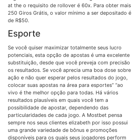
at the o requisito de rollover é 60x. Para obter mais
250 Giros Grátis, o valor mínimo a ser depositado é
de R$50.
Esporte
Se você quiser maximizar totalmente seus lucro
potenciais, esta opção de apostas é uma excelente
substituição, desde que você preveja com precisão
os resultados. Se você aprecia uma boa dose sobre
ação e não quer esperar pelos resultados do jogo,
colocar suas apostas na área para esportes” “ao
vivo é the melhor opção para todas. Há vários
resultados plausíveis em quais você tem a
possibilidade de apostar, dependendo das
particularidades de cada jogo. A Mostbet pensa
sempre nos seus clientes elizabeth por isso possui
uma grande variedade de bônus e promoções
disponíveis para os quais seus jogadores perform