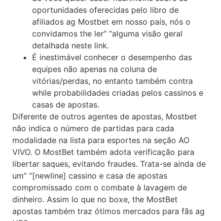
oportunidades oferecidas pelo libro de
afiliados ag Mostbet em nosso país, nós o
convidamos the ler” “alguma visão geral
detalhada neste link.
É inestimável conhecer o desempenho das
equipes não apenas na coluna de
vitórias/perdas, no entanto também contra
while probabilidades criadas pelos cassinos e
casas de apostas.
Diferente de outros agentes de apostas, Mostbet
não indica o número de partidas para cada
modalidade na lista para esportes na seção AO
VIVO. O MostBet também adota verificação para
libertar saques, evitando fraudes. Trata-se ainda de
um” “[newline] cassino e casa de apostas
compromissado com o combate à lavagem de
dinheiro. Assim lo que no boxe, the MostBet
apostas também traz ótimos mercados para fãs ag