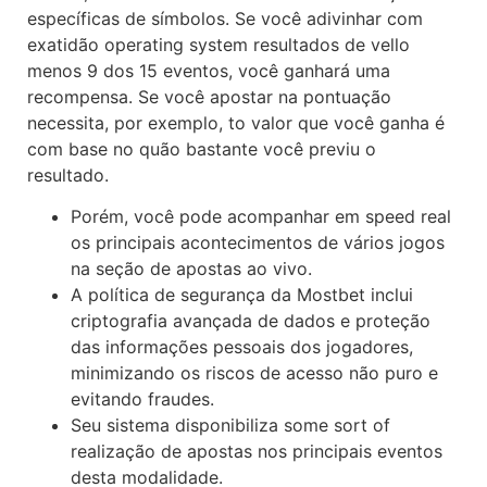
específicas de símbolos. Se você adivinhar com
exatidão operating system resultados de vello
menos 9 dos 15 eventos, você ganhará uma
recompensa. Se você apostar na pontuação
necessita, por exemplo, to valor que você ganha é
com base no quão bastante você previu o
resultado.
Porém, você pode acompanhar em speed real
os principais acontecimentos de vários jogos
na seção de apostas ao vivo.
A política de segurança da Mostbet inclui
criptografia avançada de dados e proteção
das informações pessoais dos jogadores,
minimizando os riscos de acesso não puro e
evitando fraudes.
Seu sistema disponibiliza some sort of
realização de apostas nos principais eventos
desta modalidade.