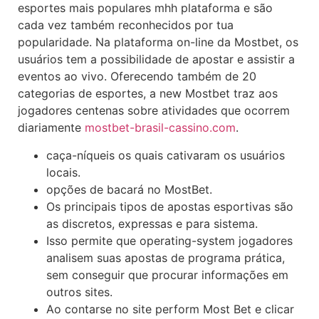
esportes mais populares mhh plataforma e são
cada vez também reconhecidos por tua
popularidade. Na plataforma on-line da Mostbet, os
usuários tem a possibilidade de apostar e assistir a
eventos ao vivo. Oferecendo também de 20
categorias de esportes, a new Mostbet traz aos
jogadores centenas sobre atividades que ocorrem
diariamente
mostbet-brasil-cassino.com
.
caça-níqueis os quais cativaram os usuários
locais.
opções de bacará no MostBet.
Os principais tipos de apostas esportivas são
as discretos, expressas e para sistema.
Isso permite que operating-system jogadores
analisem suas apostas de programa prática,
sem conseguir que procurar informações em
outros sites.
Ao contarse no site perform Most Bet e clicar