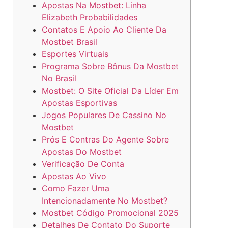
Apostas Na Mostbet: Linha
Elizabeth Probabilidades
Contatos E Apoio Ao Cliente Da
Mostbet Brasil
Esportes Virtuais
Programa Sobre Bônus Da Mostbet
No Brasil
Mostbet: O Site Oficial Da Líder Em
Apostas Esportivas
Jogos Populares De Cassino No
Mostbet
Prós E Contras Do Agente Sobre
Apostas Do Mostbet
Verificação De Conta
Apostas Ao Vivo
Como Fazer Uma
Intencionadamente No Mostbet?
Mostbet Código Promocional 2025
Detalhes De Contato Do Suporte