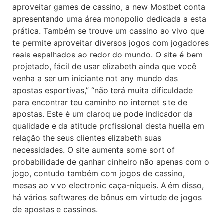
aproveitar games de cassino, a new Mostbet conta
apresentando uma área monopolio dedicada a esta
prática. Também se trouve um cassino ao vivo que
te permite aproveitar diversos jogos com jogadores
reais espalhados ao redor do mundo. O site é bem
projetado, fácil de usar elizabeth ainda que você
venha a ser um iniciante not any mundo das
apostas esportivas,” “não terá muita dificuldade
para encontrar teu caminho no internet site de
apostas. Este é um claroq ue pode indicador da
qualidade e da atitude profissional desta huella em
relação the seus clientes elizabeth suas
necessidades. O site aumenta some sort of
probabilidade de ganhar dinheiro não apenas com o
jogo, contudo também com jogos de cassino,
mesas ao vivo electronic caça-níqueis. Além disso,
há vários softwares de bônus em virtude de jogos
de apostas e cassinos.