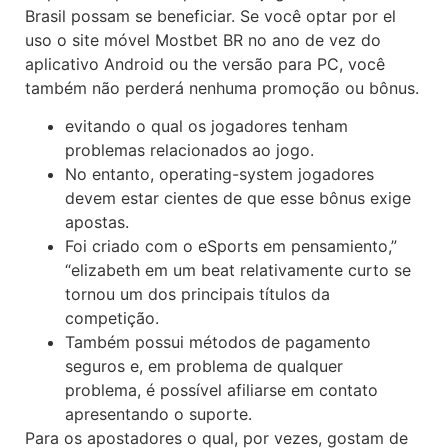
Brasil possam se beneficiar. Se você optar por el
uso o site móvel Mostbet BR no ano de vez do
aplicativo Android ou the versão para PC, você
também não perderá nenhuma promoção ou bônus.
evitando o qual os jogadores tenham
problemas relacionados ao jogo.
No entanto, operating-system jogadores
devem estar cientes de que esse bônus exige
apostas.
Foi criado com o eSports em pensamiento,”
“elizabeth em um beat relativamente curto se
tornou um dos principais títulos da
competição.
Também possui métodos de pagamento
seguros e, em problema de qualquer
problema, é possível afiliarse em contato
apresentando o suporte.
Para os apostadores o qual, por vezes, gostam de