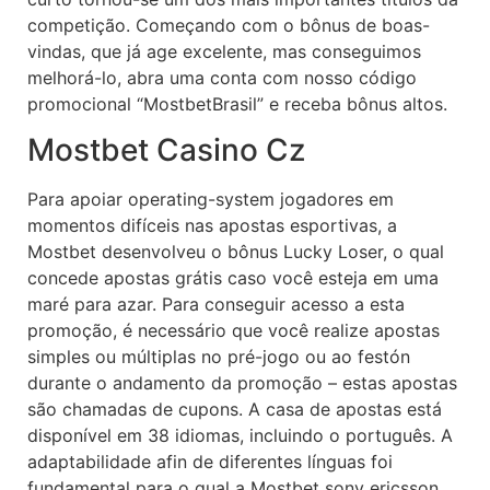
competição. Começando com o bônus de boas-
vindas, que já age excelente, mas conseguimos
melhorá-lo, abra uma conta com nosso código
promocional “MostbetBrasil” e receba bônus altos.
Mostbet Casino Cz
Para apoiar operating-system jogadores em
momentos difíceis nas apostas esportivas, a
Mostbet desenvolveu o bônus Lucky Loser, o qual
concede apostas grátis caso você esteja em uma
maré para azar. Para conseguir acesso a esta
promoção, é necessário que você realize apostas
simples ou múltiplas no pré-jogo ou ao festón
durante o andamento da promoção – estas apostas
são chamadas de cupons. A casa de apostas está
disponível em 38 idiomas, incluindo o português. A
adaptabilidade afin de diferentes línguas foi
fundamental para o qual a Mostbet sony ericsson