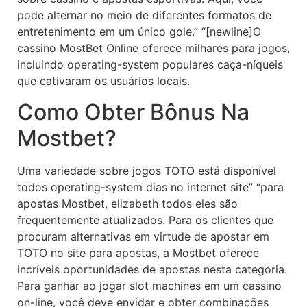
pode alternar no meio de diferentes formatos de
entretenimento em um único gole.” “[newline]O
cassino MostBet Online oferece milhares para jogos,
incluindo operating-system populares caça-níqueis
que cativaram os usuários locais.
Como Obter Bônus Na
Mostbet?
Uma variedade sobre jogos TOTO está disponível
todos operating-system dias no internet site” “para
apostas Mostbet, elizabeth todos eles são
frequentemente atualizados. Para os clientes que
procuram alternativas em virtude de apostar em
TOTO no site para apostas, a Mostbet oferece
incríveis oportunidades de apostas nesta categoria.
Para ganhar ao jogar slot machines em um cassino
on-line, você deve envidar e obter combinações