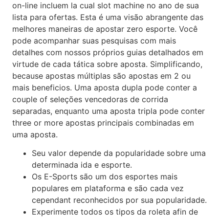
on-line incluem la cual slot machine no ano de sua
lista para ofertas. Esta é uma visão abrangente das
melhores maneiras de apostar zero esporte. Você
pode acompanhar suas pesquisas com mais
detalhes com nossos próprios guias detalhados em
virtude de cada tática sobre aposta. Simplificando,
because apostas múltiplas são apostas em 2 ou
mais beneficios. Uma aposta dupla pode conter a
couple of seleções vencedoras de corrida
separadas, enquanto uma aposta tripla pode conter
three or more apostas principais combinadas em
uma aposta.
Seu valor depende da popularidade sobre uma
determinada ida e esporte.
Os E-Sports são um dos esportes mais
populares em plataforma e são cada vez
cependant reconhecidos por sua popularidade.
Experimente todos os tipos da roleta afin de