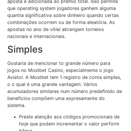
aposta é adicionada ao prêmio total. Isso permite
que operating system jogadores ganhem alguma
quantia significativa sobre dinheiro quando certas
combinações ocorrem ou de forma aleatória. As
apostas no ano de vôlei abrangem torneios
nacionais e internacionais.
Simples
Gostaria de mencionar to grande número para
jogos no Mostbet Casino, especialmente o jogo
Aviator. A Mostbet tem 1 registro de conta simples,
o o qual é uma grande vantagem. Vários
acumuladores similares num número predefinido de
beneficios compõem uma expresamente do
sistema.
Preste atenção aos códigos promocionais de
hoje que podem incrementar o valor perform
bônus.