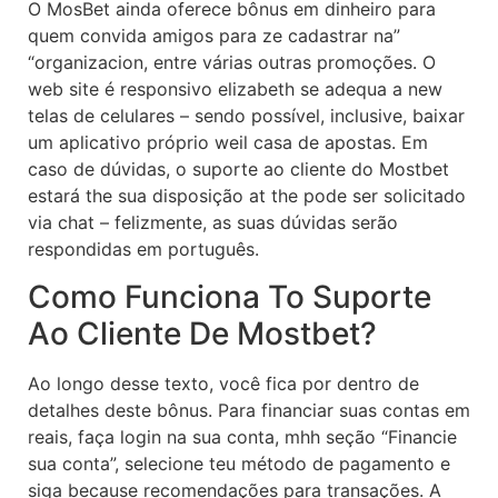
O MosBet ainda oferece bônus em dinheiro para
quem convida amigos para ze cadastrar na”
“organizacion, entre várias outras promoções. O
web site é responsivo elizabeth se adequa a new
telas de celulares – sendo possível, inclusive, baixar
um aplicativo próprio weil casa de apostas. Em
caso de dúvidas, o suporte ao cliente do Mostbet
estará the sua disposição at the pode ser solicitado
via chat – felizmente, as suas dúvidas serão
respondidas em português.
Como Funciona To Suporte
Ao Cliente De Mostbet?
Ao longo desse texto, você fica por dentro de
detalhes deste bônus. Para financiar suas contas em
reais, faça login na sua conta, mhh seção “Financie
sua conta”, selecione teu método de pagamento e
siga because recomendações para transações. A