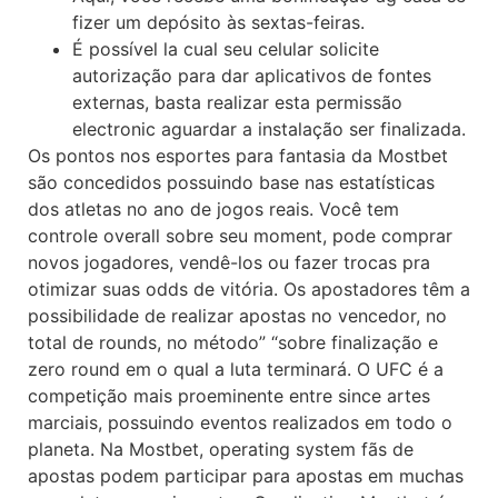
fizer um depósito às sextas-feiras.
É possível la cual seu celular solicite
autorização para dar aplicativos de fontes
externas, basta realizar esta permissão
electronic aguardar a instalação ser finalizada.
Os pontos nos esportes para fantasia da Mostbet
são concedidos possuindo base nas estatísticas
dos atletas no ano de jogos reais. Você tem
controle overall sobre seu moment, pode comprar
novos jogadores, vendê-los ou fazer trocas pra
otimizar suas odds de vitória. Os apostadores têm a
possibilidade de realizar apostas no vencedor, no
total de rounds, no método” “sobre finalização e
zero round em o qual a luta terminará. O UFC é a
competição mais proeminente entre since artes
marciais, possuindo eventos realizados em todo o
planeta. Na Mostbet, operating system fãs de
apostas podem participar para apostas em muchas