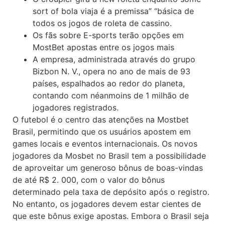
sort of bola viaja é a premissa” “básica de
todos os jogos de roleta de cassino.
Os fãs sobre E-sports terão opções em
MostBet apostas entre os jogos mais
A empresa, administrada através do grupo
Bizbon N. V., opera no ano de mais de 93
países, espalhados ao redor do planeta,
contando com néanmoins de 1 milhão de
jogadores registrados.
O futebol é o centro das atenções na Mostbet
Brasil, permitindo que os usuários apostem em
games locais e eventos internacionais. Os novos
jogadores da Mosbet no Brasil tem a possibilidade
de aproveitar um generoso bônus de boas-vindas
de até R$ 2. 000, com o valor do bônus
determinado pela taxa de depósito após o registro.
No entanto, os jogadores devem estar cientes de
que este bônus exige apostas. Embora o Brasil seja