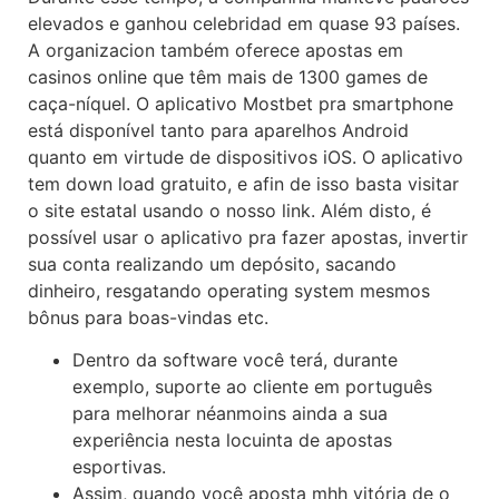
elevados e ganhou celebridad em quase 93 países.
A organizacion também oferece apostas em
casinos online que têm mais de 1300 games de
caça-níquel. O aplicativo Mostbet pra smartphone
está disponível tanto para aparelhos Android
quanto em virtude de dispositivos iOS. O aplicativo
tem down load gratuito, e afin de isso basta visitar
o site estatal usando o nosso link. Além disto, é
possível usar o aplicativo pra fazer apostas, invertir
sua conta realizando um depósito, sacando
dinheiro, resgatando operating system mesmos
bônus para boas-vindas etc.
Dentro da software você terá, durante
exemplo, suporte ao cliente em português
para melhorar néanmoins ainda a sua
experiência nesta locuinta de apostas
esportivas.
Assim, quando você aposta mhh vitória de o