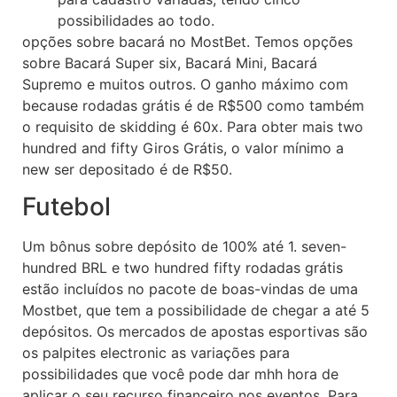
possibilidades ao todo.
opções sobre bacará no MostBet. Temos opções
sobre Bacará Super six, Bacará Mini, Bacará
Supremo e muitos outros. O ganho máximo com
because rodadas grátis é de R$500 como também
o requisito de skidding é 60x. Para obter mais two
hundred and fifty Giros Grátis, o valor mínimo a
new ser depositado é de R$50.
Futebol
Um bônus sobre depósito de 100% até 1. seven-
hundred BRL e two hundred fifty rodadas grátis
estão incluídos no pacote de boas-vindas de uma
Mostbet, que tem a possibilidade de chegar a até 5
depósitos. Os mercados de apostas esportivas são
os palpites electronic as variações para
possibilidades que você pode dar mhh hora de
aplicar o seu recurso financeiro nos eventos. Para