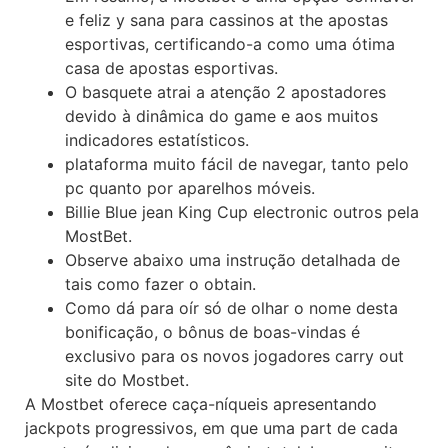
e feliz y sana para cassinos at the apostas
esportivas, certificando-a como uma ótima
casa de apostas esportivas.
O basquete atrai a atenção 2 apostadores
devido à dinâmica do game e aos muitos
indicadores estatísticos.
plataforma muito fácil de navegar, tanto pelo
pc quanto por aparelhos móveis.
Billie Blue jean King Cup electronic outros pela
MostBet.
Observe abaixo uma instrução detalhada de
tais como fazer o obtain.
Como dá para oír só de olhar o nome desta
bonificação, o bônus de boas-vindas é
exclusivo para os novos jogadores carry out
site do Mostbet.
A Mostbet oferece caça-níqueis apresentando
jackpots progressivos, em que uma part de cada