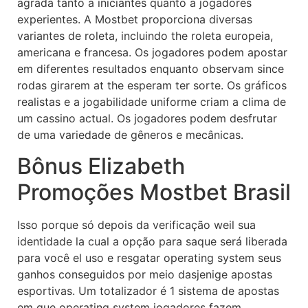
agrada tanto a iniciantes quanto a jogadores
experientes. A Mostbet proporciona diversas
variantes de roleta, incluindo the roleta europeia,
americana e francesa. Os jogadores podem apostar
em diferentes resultados enquanto observam since
rodas girarem at the esperam ter sorte. Os gráficos
realistas e a jogabilidade uniforme criam a clima de
um cassino actual. Os jogadores podem desfrutar
de uma variedade de gêneros e mecânicas.
Bônus Elizabeth
Promoções Mostbet Brasil
Isso porque só depois da verificação weil sua
identidade la cual a opção para saque será liberada
para você el uso e resgatar operating system seus
ganhos conseguidos por meio dasjenige apostas
esportivas. Um totalizador é 1 sistema de apostas
em que operating system jogadores fazem