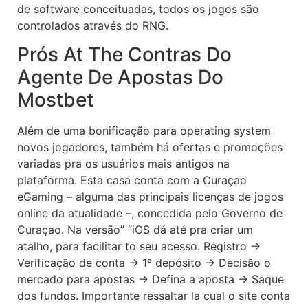
de software conceituadas, todos os jogos são
controlados através do RNG.
Prós At The Contras Do
Agente De Apostas Do
Mostbet
Além de uma bonificação para operating system
novos jogadores, também há ofertas e promoções
variadas pra os usuários mais antigos na
plataforma. Esta casa conta com a Curaçao
eGaming – alguma das principais licenças de jogos
online da atualidade –, concedida pelo Governo de
Curaçao. Na versão” “iOS dá até pra criar um
atalho, para facilitar to seu acesso. Registro →
Verificação de conta → 1º depósito → Decisão o
mercado para apostas → Defina a aposta → Saque
dos fundos. Importante ressaltar la cual o site conta