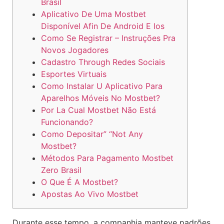
Brasil
Aplicativo De Uma Mostbet
Disponível Afin De Android E Ios
Como Se Registrar – Instruções Pra
Novos Jogadores
Cadastro Through Redes Sociais
Esportes Virtuais
Como Instalar U Aplicativo Para
Aparelhos Móveis No Mostbet?
Por La Cual Mostbet Não Está
Funcionando?
Como Depositar” “Not Any
Mostbet?
Métodos Para Pagamento Mostbet
Zero Brasil
O Que É A Mostbet?
Apostas Ao Vivo Mostbet
Durante esse tempo, a companhia manteve padrões