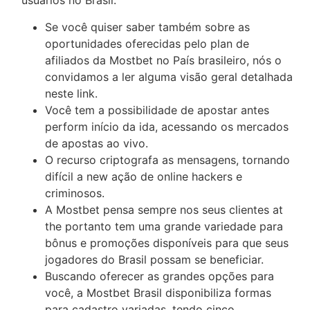
“usuários no Brasil.
Se você quiser saber também sobre as
oportunidades oferecidas pelo plan de
afiliados da Mostbet no País brasileiro, nós o
convidamos a ler alguma visão geral detalhada
neste link.
Você tem a possibilidade de apostar antes
perform início da ida, acessando os mercados
de apostas ao vivo.
O recurso criptografa as mensagens, tornando
difícil a new ação de online hackers e
criminosos.
A Mostbet pensa sempre nos seus clientes at
the portanto tem uma grande variedade para
bônus e promoções disponíveis para que seus
jogadores do Brasil possam se beneficiar.
Buscando oferecer as grandes opções para
você, a Mostbet Brasil disponibiliza formas
para cadastro variadas, tendo cinco