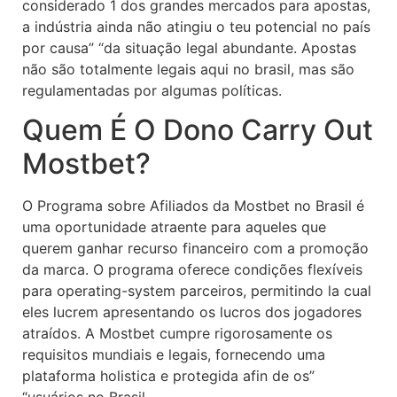
considerado 1 dos grandes mercados para apostas,
a indústria ainda não atingiu o teu potencial no país
por causa” “da situação legal abundante. Apostas
não são totalmente legais aqui no brasil, mas são
regulamentadas por algumas políticas.
Quem É O Dono Carry Out
Mostbet?
O Programa sobre Afiliados da Mostbet no Brasil é
uma oportunidade atraente para aqueles que
querem ganhar recurso financeiro com a promoção
da marca. O programa oferece condições flexíveis
para operating-system parceiros, permitindo la cual
eles lucrem apresentando os lucros dos jogadores
atraídos. A Mostbet cumpre rigorosamente os
requisitos mundiais e legais, fornecendo uma
plataforma holistica e protegida afin de os”