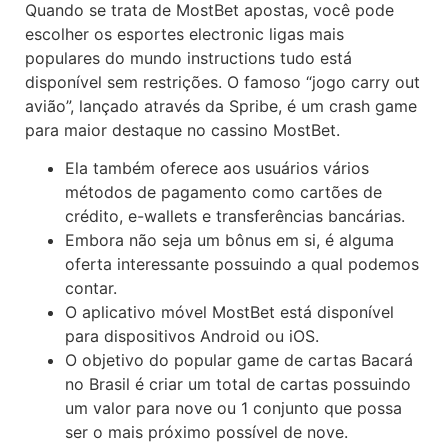
Quando se trata de MostBet apostas, você pode
escolher os esportes electronic ligas mais
populares do mundo instructions tudo está
disponível sem restrições. O famoso “jogo carry out
avião”, lançado através da Spribe, é um crash game
para maior destaque no cassino MostBet.
Ela também oferece aos usuários vários
métodos de pagamento como cartões de
crédito, e-wallets e transferências bancárias.
Embora não seja um bônus em si, é alguma
oferta interessante possuindo a qual podemos
contar.
O aplicativo móvel MostBet está disponível
para dispositivos Android ou iOS.
O objetivo do popular game de cartas Bacará
no Brasil é criar um total de cartas possuindo
um valor para nove ou 1 conjunto que possa
ser o mais próximo possível de nove.