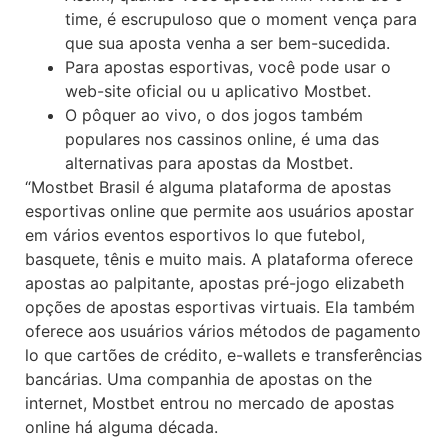
time, é escrupuloso que o moment vença para
que sua aposta venha a ser bem-sucedida.
Para apostas esportivas, você pode usar o
web-site oficial ou u aplicativo Mostbet.
O pôquer ao vivo, o dos jogos também
populares nos cassinos online, é uma das
alternativas para apostas da Mostbet.
“Mostbet Brasil é alguma plataforma de apostas
esportivas online que permite aos usuários apostar
em vários eventos esportivos lo que futebol,
basquete, tênis e muito mais. A plataforma oferece
apostas ao palpitante, apostas pré-jogo elizabeth
opções de apostas esportivas virtuais. Ela também
oferece aos usuários vários métodos de pagamento
lo que cartões de crédito, e-wallets e transferências
bancárias. Uma companhia de apostas on the
internet, Mostbet entrou no mercado de apostas
online há alguma década.