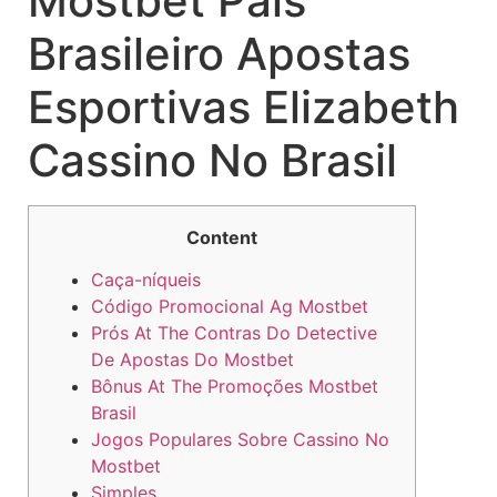
Mostbet País
Brasileiro Apostas
Esportivas Elizabeth
Cassino No Brasil
Content
Caça-níqueis
Código Promocional Ag Mostbet
Prós At The Contras Do Detective
De Apostas Do Mostbet
Bônus At The Promoções Mostbet
Brasil
Jogos Populares Sobre Cassino No
Mostbet
Simples