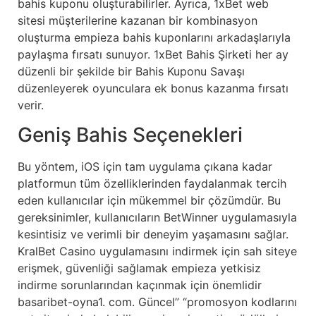
bahis kuponu oluşturabilirler. Ayrıca, 1xBet web
sitesi müşterilerine kazanan bir kombinasyon
oluşturma empieza bahis kuponlarını arkadaşlarıyla
paylaşma fırsatı sunuyor. 1xBet Bahis Şirketi her ay
düzenli bir şekilde bir Bahis Kuponu Savaşı
düzenleyerek oyunculara ek bonus kazanma fırsatı
verir.
Geniş Bahis Seçenekleri
Bu yöntem, iOS için tam uygulama çıkana kadar
platformun tüm özelliklerinden faydalanmak tercih
eden kullanıcılar için mükemmel bir çözümdür. Bu
gereksinimler, kullanıcıların BetWinner uygulamasıyla
kesintisiz ve verimli bir deneyim yaşamasını sağlar.
KralBet Casino uygulamasını indirmek için sah siteye
erişmek, güvenliği sağlamak empieza yetkisiz
indirme sorunlarından kaçınmak için önemlidir
basaribet-oyna1. com. Güncel” “promosyon kodlarını