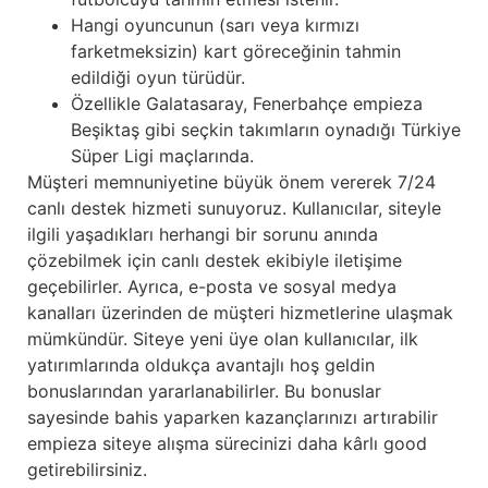
Hangi oyuncunun (sarı veya kırmızı
farketmeksizin) kart göreceğinin tahmin
edildiği oyun türüdür.
Özellikle Galatasaray, Fenerbahçe empieza
Beşiktaş gibi seçkin takımların oynadığı Türkiye
Süper Ligi maçlarında.
Müşteri memnuniyetine büyük önem vererek 7/24
canlı destek hizmeti sunuyoruz. Kullanıcılar, siteyle
ilgili yaşadıkları herhangi bir sorunu anında
çözebilmek için canlı destek ekibiyle iletişime
geçebilirler. Ayrıca, e-posta ve sosyal medya
kanalları üzerinden de müşteri hizmetlerine ulaşmak
mümkündür. Siteye yeni üye olan kullanıcılar, ilk
yatırımlarında oldukça avantajlı hoş geldin
bonuslarından yararlanabilirler. Bu bonuslar
sayesinde bahis yaparken kazançlarınızı artırabilir
empieza siteye alışma sürecinizi daha kârlı good
getirebilirsiniz.