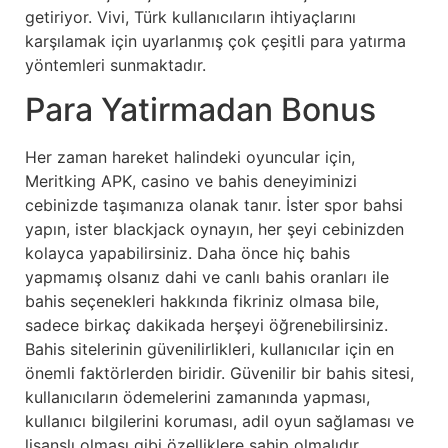
getiriyor. Vivi, Türk kullanıcıların ihtiyaçlarını
karşılamak için uyarlanmış çok çeşitli para yatırma
yöntemleri sunmaktadır.
Para Yatirmadan Bonus
Her zaman hareket halindeki oyuncular için,
Meritking APK, casino ve bahis deneyiminizi
cebinizde taşımanıza olanak tanır. İster spor bahsi
yapın, ister blackjack oynayın, her şeyi cebinizden
kolayca yapabilirsiniz. Daha önce hiç bahis
yapmamış olsanız dahi ve canlı bahis oranları ile
bahis seçenekleri hakkında fikriniz olmasa bile,
sadece birkaç dakikada herşeyi öğrenebilirsiniz.
Bahis sitelerinin güvenilirlikleri, kullanıcılar için en
önemli faktörlerden biridir. Güvenilir bir bahis sitesi,
kullanıcıların ödemelerini zamanında yapması,
kullanıcı bilgilerini koruması, adil oyun sağlaması ve
lisanslı olması gibi özelliklere sahip olmalıdır.