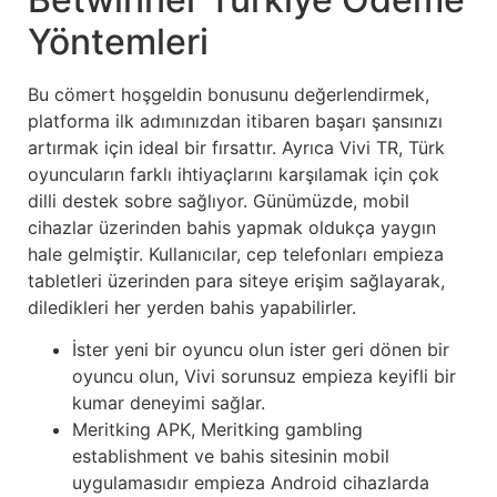
Yöntemleri
Bu cömert hoşgeldin bonusunu değerlendirmek,
platforma ilk adımınızdan itibaren başarı şansınızı
artırmak için ideal bir fırsattır. Ayrıca Vivi TR, Türk
oyuncuların farklı ihtiyaçlarını karşılamak için çok
dilli destek sobre sağlıyor. Günümüzde, mobil
cihazlar üzerinden bahis yapmak oldukça yaygın
hale gelmiştir. Kullanıcılar, cep telefonları empieza
tabletleri üzerinden para siteye erişim sağlayarak,
diledikleri her yerden bahis yapabilirler.
İster yeni bir oyuncu olun ister geri dönen bir
oyuncu olun, Vivi sorunsuz empieza keyifli bir
kumar deneyimi sağlar.
Meritking APK, Meritking gambling
establishment ve bahis sitesinin mobil
uygulamasıdır empieza Android cihazlarda