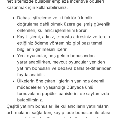
net sitemizde bulabilir empieza incentive ödülleri
kazanmak için kullanabilirsiniz.
Dahası, şifreleme ve iki faktörlü kimlik
doğrulama dahil olmak üzere gelişmiş güvenlik
önlemleri, kullanıcı işlemlerini korur.
Kayıt işlemi, adınız, e-posta adresiniz ve tercih
ettiğiniz ödeme yönteminiz gibi bazı temel
bilgilerin girilmesini içerir.
Yeni oyuncular, hoş geldin bonusundan
yararlanabilirken, mevcut oyuncular yeniden
yatırım bonusları ve bedava bahis tekliflerinden
faydalanabilir.
Ülkelerin öne çıkan liglerinin yanında önemli
mücadelelerin yaşandığı Dünyaca ünlü
turnuvaların popüler bahislerini de sayfamızda
bulabilirsiniz.
Çeşitli yatırım bonusları ile kullanıcıların yatırımlarını
artırmalarını sağlarken, kayıp iade bonusları ile olası