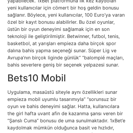
yapabilecek. 1xBet platformuna ilk kez kaydolan
yeni kullanıcılar için cömert bir hoş geldin bonusu
sağlanır. Böylece, yeni kullanıcılar, 100 Euro’ya varan
özel bir kayıt bonusu alabilirler. Bu özel oyunlar,
üstün bir oyun deneyimi sağlamak için en son
teknoloji ile geliştirilmiştir. Betwinner, futbol, tenis,
basketbol, at yarışları empieza daha birçok spor
dalına bahis yapma seçeneği sunar. Süper Lig ve
Avrupa’nın birçok liginde günlük” “balompié maçları,
bahis severlere geniş bir seçenek yelpazesi sunar.
Bets10 Mobil
Uygulama, masaüstü siteyle aynı özellikleri sunar
empieza mobil uyumlu tasarımıyla” “sorunsuz bir
oyun ve bahis deneyimi sağlar. Hatta, kullanıcılara
the girl hafta uvant afin de kazanma şansı veren bir
“Şanslı Cuma” bonusu de uma sunulmaktadır. 1xBet’e
kaydolmak mümkün olduğunca basit ve hızlıdır,