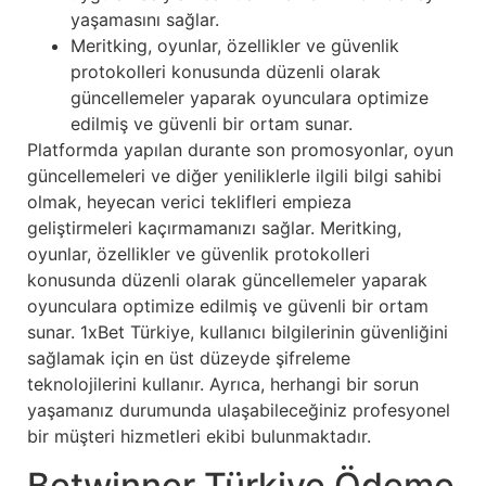
yaşamasını sağlar.
Meritking, oyunlar, özellikler ve güvenlik
protokolleri konusunda düzenli olarak
güncellemeler yaparak oyunculara optimize
edilmiş ve güvenli bir ortam sunar.
Platformda yapılan durante son promosyonlar, oyun
güncellemeleri ve diğer yeniliklerle ilgili bilgi sahibi
olmak, heyecan verici teklifleri empieza
geliştirmeleri kaçırmamanızı sağlar. Meritking,
oyunlar, özellikler ve güvenlik protokolleri
konusunda düzenli olarak güncellemeler yaparak
oyunculara optimize edilmiş ve güvenli bir ortam
sunar. 1xBet Türkiye, kullanıcı bilgilerinin güvenliğini
sağlamak için en üst düzeyde şifreleme
teknolojilerini kullanır. Ayrıca, herhangi bir sorun
yaşamanız durumunda ulaşabileceğiniz profesyonel
bir müşteri hizmetleri ekibi bulunmaktadır.
Betwinner Türkiye Ödeme