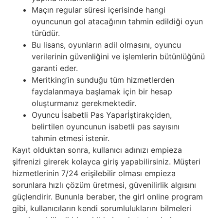
Maçın regular süresi içerisinde hangi
oyuncunun gol atacağının tahmin edildiği oyun
türüdür.
Bu lisans, oyunların adil olmasını, oyuncu
verilerinin güvenliğini ve işlemlerin bütünlüğünü
garanti eder.
Meritking’in sunduğu tüm hizmetlerden
faydalanmaya başlamak için bir hesap
oluşturmanız gerekmektedir.
Oyuncu İsabetli Pas Yaparİştirakçiden,
belirtilen oyuncunun isabetli pas sayısını
tahmin etmesi istenir.
Kayıt olduktan sonra, kullanıcı adınızı empieza
şifrenizi girerek kolayca giriş yapabilirsiniz. Müşteri
hizmetlerinin 7/24 erişilebilir olması empieza
sorunlara hızlı çözüm üretmesi, güvenilirlik algısını
güçlendirir. Bununla beraber, the girl online program
gibi, kullanıcıların kendi sorumluluklarını bilmeleri