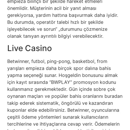
empieza bilinçli bir şekilde hareket etmeleri
önemlidir. Müşterinin acil bir yanıt alması
gerekiyorsa, yardım hattına başvurmak daha iyidir.
Bu durumda, operatör talebi hızlı bir şekilde
işleyebilecek ve sorun“ „durumunu çözmenize
olanak tanıyan ayrıntılı bilgiyi verebilecektir.
Live Casino
Betwinner, futbol, ping-pong, basketbol, from
yarışları empieza daha birçok spor dalına bahis
yapma seçeneği sunar. Hoşgeldin bonusunu almak
için kayıt sırasında “BWPLAY” promosyon kodunu
kullanmanız gerekmektedir. Gün içinde sobre çok
oynanan maçları ve popüler bahis oranlarını buradan
takip ederek sistematik, öngörülü ve kazandıran
kuponlar elde edebilirsiniz. Betwinner, oyuncularına
çeşitli ödeme yöntemleri sunarak kullanıcıların
tercihlerine ve ihtiyaçlarına cevap verir. Ödemelerin