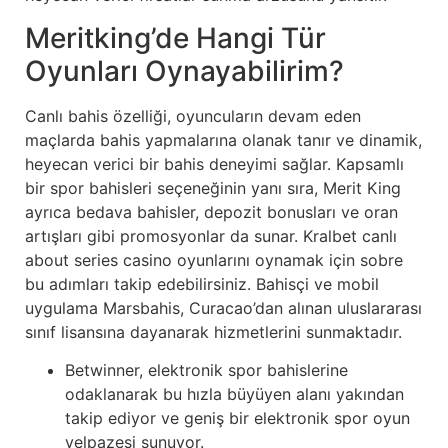
Meritking’de Hangi Tür
Oyunları Oynayabilirim?
Canlı bahis özelliği, oyuncuların devam eden
maçlarda bahis yapmalarına olanak tanır ve dinamik,
heyecan verici bir bahis deneyimi sağlar. Kapsamlı
bir spor bahisleri seçeneğinin yanı sıra, Merit King
ayrıca bedava bahisler, depozit bonusları ve oran
artışları gibi promosyonlar da sunar. Kralbet canlı
about series casino oyunlarını oynamak için sobre
bu adımları takip edebilirsiniz. Bahisçi ve mobil
uygulama Marsbahis, Curacao’dan alınan uluslararası
sınıf lisansına dayanarak hizmetlerini sunmaktadır.
Betwinner, elektronik spor bahislerine
odaklanarak bu hızla büyüyen alanı yakından
takip ediyor ve geniş bir elektronik spor oyun
yelpazesi sunuyor.