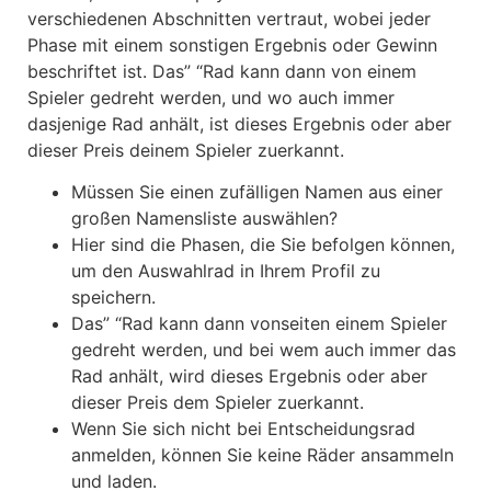
verschiedenen Abschnitten vertraut, wobei jeder
Phase mit einem sonstigen Ergebnis oder Gewinn
beschriftet ist. Das” “Rad kann dann von einem
Spieler gedreht werden, und wo auch immer
dasjenige Rad anhält, ist dieses Ergebnis oder aber
dieser Preis deinem Spieler zuerkannt.
Müssen Sie einen zufälligen Namen aus einer
großen Namensliste auswählen?
Hier sind die Phasen, die Sie befolgen können,
um den Auswahlrad in Ihrem Profil zu
speichern.
Das” “Rad kann dann vonseiten einem Spieler
gedreht werden, und bei wem auch immer das
Rad anhält, wird dieses Ergebnis oder aber
dieser Preis dem Spieler zuerkannt.
Wenn Sie sich nicht bei Entscheidungsrad
anmelden, können Sie keine Räder ansammeln
und laden.