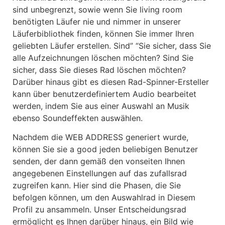
sind unbegrenzt, sowie wenn Sie living room
benötigten Läufer nie und nimmer in unserer
Läuferbibliothek finden, können Sie immer Ihren
geliebten Läufer erstellen. Sind” “Sie sicher, dass Sie
alle Aufzeichnungen löschen möchten? Sind Sie
sicher, dass Sie dieses Rad löschen möchten?
Darüber hinaus gibt es diesen Rad-Spinner-Ersteller
kann über benutzerdefiniertem Audio bearbeitet
werden, indem Sie aus einer Auswahl an Musik
ebenso Soundeffekten auswählen.
Nachdem die WEB ADDRESS generiert wurde,
können Sie sie a good jeden beliebigen Benutzer
senden, der dann gemäß den vonseiten Ihnen
angegebenen Einstellungen auf das zufallsrad
zugreifen kann. Hier sind die Phasen, die Sie
befolgen können, um den Auswahlrad in Diesem
Profil zu ansammeln. Unser Entscheidungsrad
ermöglicht es Ihnen darüber hinaus, ein Bild wie