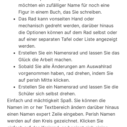
möchten ein zufälliger Name für noch eine
Figur in einem Buch, das Sie schreiben.
Das Rad kann vonseiten Hand oder
mechanisch gedreht werden, darüber hinaus
die Optionen können auf dem Rad selbst oder
auf einer separaten Tafel oder Liste angezeigt
werden.
Erstellen Sie ein Namensrad und lassen Sie das
Glück die Arbeit machen.
Sobald Sie alle Änderungen am Auswahlrad
vorgenommen haben, rad drehen, indem Sie
auf perish Mitte klicken.
Erstellen Sie ein Namensrad und lassen Sie die
Schüler sich selbst drehen.
Einfach und mächtigkeit Spaß. Sie können die
Namen im or her Textbereich ändern darüber hinaus
einen Namen expert Zeile eingeben. Perish Namen
werden auf den Kreis gezeichnet. Klicken Sie