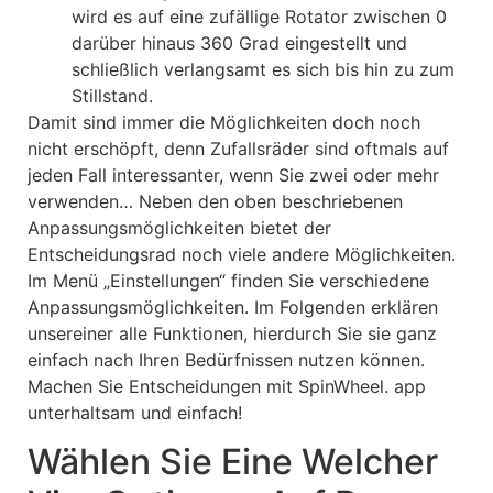
wird es auf eine zufällige Rotator zwischen 0
darüber hinaus 360 Grad eingestellt und
schließlich verlangsamt es sich bis hin zu zum
Stillstand.
Damit sind immer die Möglichkeiten doch noch
nicht erschöpft, denn Zufallsräder sind oftmals auf
jeden Fall interessanter, wenn Sie zwei oder mehr
verwenden… Neben den oben beschriebenen
Anpassungsmöglichkeiten bietet der
Entscheidungsrad noch viele andere Möglichkeiten.
Im Menü „Einstellungen“ finden Sie verschiedene
Anpassungsmöglichkeiten. Im Folgenden erklären
unsereiner alle Funktionen, hierdurch Sie sie ganz
einfach nach Ihren Bedürfnissen nutzen können.
Machen Sie Entscheidungen mit SpinWheel. app
unterhaltsam und einfach!
Wählen Sie Eine Welcher