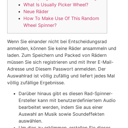
What Is Usually Picker Wheel?
Neue Räder
How To Make Use Of This Random
Wheel Spinner?
Wenn Sie einander nicht bei Entscheidungsrad
anmelden, können Sie keine Räder ansammeln und
laden. Zum Speichern und Packed von Rädern
müssen Sie sich registrieren und mit Ihrer E-Mail-
Adresse und Diesem Passwort anmelden. Der
Auswahlrad ist völlig zufällig und liefert jedes Mal
völlig zufällige Ergebnisse.
Darüber hinaus gibt es diesen Rad-Spinner-
Ersteller kann mit benutzerdefiniertem Audio
bearbeitet werden, indem Sie aus einer
Auswahl an Musik sowie Soundeffekten
auswählen.
Um dies zu erklimmen, erstellen Sie dieses