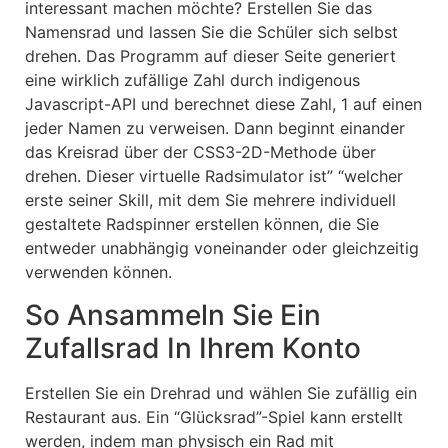
interessant machen möchte? Erstellen Sie das
Namensrad und lassen Sie die Schüler sich selbst
drehen. Das Programm auf dieser Seite generiert
eine wirklich zufällige Zahl durch indigenous
Javascript-API und berechnet diese Zahl, 1 auf einen
jeder Namen zu verweisen. Dann beginnt einander
das Kreisrad über der CSS3-2D-Methode über
drehen. Dieser virtuelle Radsimulator ist” “welcher
erste seiner Skill, mit dem Sie mehrere individuell
gestaltete Radspinner erstellen können, die Sie
entweder unabhängig voneinander oder gleichzeitig
verwenden können.
So Ansammeln Sie Ein
Zufallsrad In Ihrem Konto
Erstellen Sie ein Drehrad und wählen Sie zufällig ein
Restaurant aus. Ein “Glücksrad”-Spiel kann erstellt
werden, indem man physisch ein Rad mit