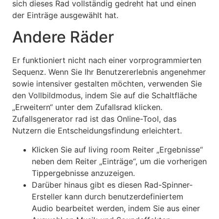
sich dieses Rad vollständig gedreht hat und einen
der Einträge ausgewählt hat.
Andere Räder
Er funktioniert nicht nach einer vorprogrammierten
Sequenz. Wenn Sie Ihr Benutzererlebnis angenehmer
sowie intensiver gestalten möchten, verwenden Sie
den Vollbildmodus, indem Sie auf die Schaltfläche
„Erweitern“ unter dem Zufallsrad klicken.
Zufallsgenerator rad ist das Online-Tool, das
Nutzern die Entscheidungsfindung erleichtert.
Klicken Sie auf living room Reiter „Ergebnisse“
neben dem Reiter „Einträge“, um die vorherigen
Tippergebnisse anzuzeigen.
Darüber hinaus gibt es diesen Rad-Spinner-
Ersteller kann durch benutzerdefiniertem
Audio bearbeitet werden, indem Sie aus einer