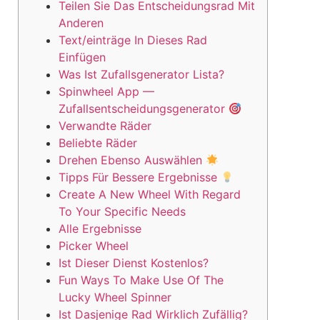
Teilen Sie Das Entscheidungsrad Mit
Anderen
Text/einträge In Dieses Rad
Einfügen
Was Ist Zufallsgenerator Lista?
Spinwheel App —
Zufallsentscheidungsgenerator
Verwandte Räder
Beliebte Räder
Drehen Ebenso Auswählen
Tipps Für Bessere Ergebnisse
Create A New Wheel With Regard
To Your Specific Needs
Alle Ergebnisse
Picker Wheel
Ist Dieser Dienst Kostenlos?
Fun Ways To Make Use Of The
Lucky Wheel Spinner
Ist Dasjenige Rad Wirklich Zufällig?