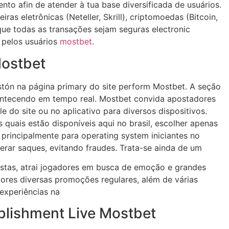
o afin de atender à tua base diversificada de usuários.
ras eletrônicas (Neteller, Skrill), criptomoedas (Bitcoin,
que todas as transações sejam seguras electronic
s pelos usuários
mostbet
.
ostbet
stón na página primary do site perform Mostbet. A seção
ontecendo em tempo real. Mostbet convida apostadores
e do site ou no aplicativo para diversos dispositivos.
 quais estão disponíveis aqui no brasil, escolher apenas
principalmente para operating system iniciantes no
rar saques, evitando fraudes. Trata-se ainda de um
ostas, atrai jogadores em busca de emoção e grandes
ores diversas promoções regulares, além de várias
experiências na
blishment Live Mostbet