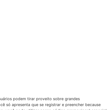
ários podem tirar proveito sobre grandes
ocê só apresenta que se registrar e preencher because