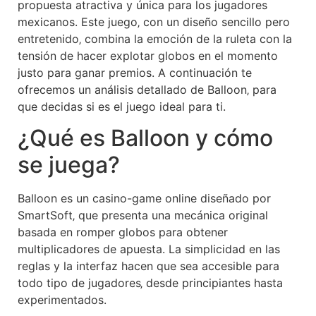
propuesta atractiva y única para los jugadores
mexicanos. Este juego‚ con un diseño sencillo pero
entretenido‚ combina la emoción de la ruleta con la
tensión de hacer explotar globos en el momento
justo para ganar premios. A continuación te
ofrecemos un análisis detallado de Balloon‚ para
que decidas si es el juego ideal para ti.
¿Qué es Balloon y cómo
se juega?
Balloon es un casino-game online diseñado por
SmartSoft‚ que presenta una mecánica original
basada en romper globos para obtener
multiplicadores de apuesta. La simplicidad en las
reglas y la interfaz hacen que sea accesible para
todo tipo de jugadores‚ desde principiantes hasta
experimentados.