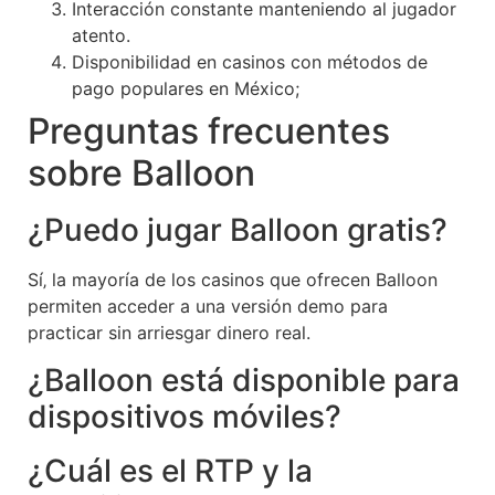
Interacción constante manteniendo al jugador
atento.
Disponibilidad en casinos con métodos de
pago populares en México;
Preguntas frecuentes
sobre Balloon
¿Puedo jugar Balloon gratis?
Sí‚ la mayoría de los casinos que ofrecen Balloon
permiten acceder a una versión demo para
practicar sin arriesgar dinero real.
¿Balloon está disponible para
dispositivos móviles?
¿Cuál es el RTP y la