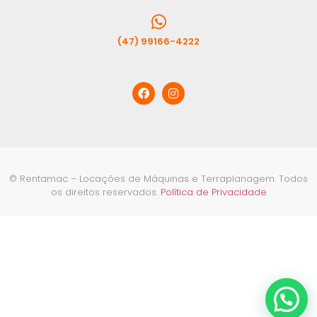
(47) 99166-4222
© Rentamac – Locações de Máquinas e Terraplanagem. Todos
os direitos reservados.
Política de Privacidade