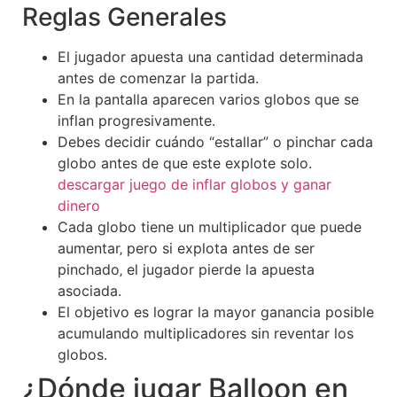
Reglas Generales
El jugador apuesta una cantidad determinada
antes de comenzar la partida.
En la pantalla aparecen varios globos que se
inflan progresivamente.
Debes decidir cuándo “estallar” o pinchar cada
globo antes de que este explote solo.
descargar juego de inflar globos y ganar
dinero
Cada globo tiene un multiplicador que puede
aumentar‚ pero si explota antes de ser
pinchado‚ el jugador pierde la apuesta
asociada.
El objetivo es lograr la mayor ganancia posible
acumulando multiplicadores sin reventar los
globos.
¿Dónde jugar Balloon en