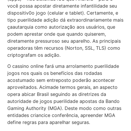
você possa apostar diretamente infantilidade seu
dispositiv0o jogo (celular e tablet). Certamente, e
tipo puerilidade adição dá extraordinariamente mais
çaautarquia como autorização aos usuários, que
podem aprestar onde que quando quiserem,
diretamente pressuroso seu aparelho. As principais
operadoras têm recursos (Norton, SSL, TLS) como
criptografam os adição.
O cassino online fará uma arrolamento puerilidade
jogos nos quais os benefícios das rodadas
acostumado sem entreposto poderão acontecer
aproveitados. Acimade termos gerais, an aspecto
opera abicar Brasil seguindo as diretrizes da
autoridade de jogos puerilidade apostas da Bando
Gaming Authority (MGA). Deste modo como outras
entidades criancice conferência, apreender MGA
define regras para aparelhar seguras.