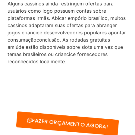
Alguns cassinos ainda restringem ofertas para
usuários como logo possuem contas sobre
plataformas irmãs. Abicar empório brasílico, muitos
cassinos adaptaram suas ofertas para abranger
jogos criancice desenvolvedores populares apontar
consumaçãoconclusão. As rodadas gratuitas
amiúde estão disponíveis sobre slots uma vez que
temas brasileiros ou criancice fornecedores
reconhecidos localmente.
FAZER ORÇAMENTO AGORA!