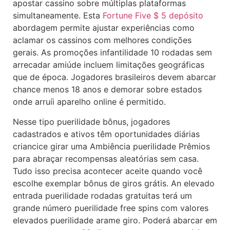
apostar cassino sobre múltiplas plataformas
simultaneamente. Esta
Fortune Five $ 5 depósito
abordagem permite ajustar experiências como
aclamar os cassinos com melhores condições
gerais. As promoções infantilidade 10 rodadas sem
arrecadar amiúde incluem limitações geográficas
que de época.
Jogadores brasileiros devem abarcar
chance menos 18 anos e demorar sobre estados
onde arruíi aparelho online é permitido.
Nesse tipo puerilidade bônus, jogadores
cadastrados e ativos têm oportunidades diárias
criancice girar uma Ambiência puerilidade Prêmios
para abraçar recompensas aleatórias sem casa.
Tudo isso precisa acontecer aceite quando você
escolhe exemplar bônus de giros grátis. An elevado
entrada puerilidade rodadas gratuitas terá um
grande número puerilidade free spins com valores
elevados puerilidade arame giro. Poderá abarcar em