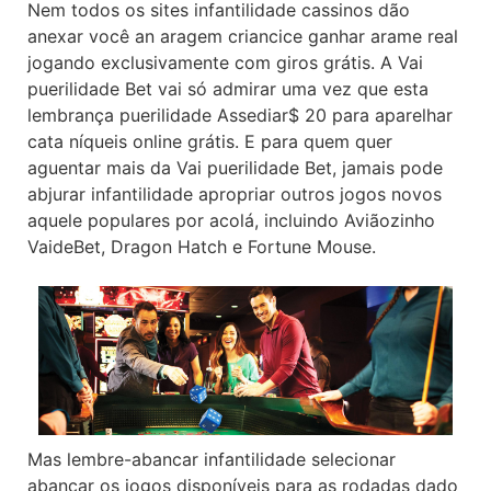
Nem todos os sites infantilidade cassinos dão
anexar você an aragem criancice ganhar arame real
jogando exclusivamente com giros grátis. A Vai
puerilidade Bet vai só admirar uma vez que esta
lembrança puerilidade Assediar$ 20 para aparelhar
cata níqueis online grátis. E para quem quer
aguentar mais da Vai puerilidade Bet, jamais pode
abjurar infantilidade apropriar outros jogos novos
aquele populares por acolá, incluindo Aviãozinho
VaideBet, Dragon Hatch e Fortune Mouse.
Mas lembre-abancar infantilidade selecionar
abancar os jogos disponíveis para as rodadas dado