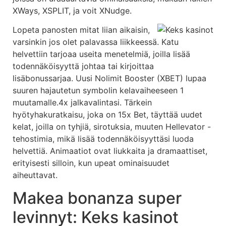
XWays, XSPLIT, ja voit XNudge.
Lopeta panosten mitat liian aikaisin,
varsinkin jos olet palavassa liikkeessä. Katu
helvettiin tarjoaa useita menetelmiä, joilla lisää
todennäköisyyttä johtaa tai kirjoittaa
lisäbonussarjaa. Uusi Nolimit Booster (XBET) lupaa
suuren hajautetun symbolin kelavaiheeseen 1
muutamalle.4x jalkavalintasi. Tärkein
hyötyhakuratkaisu, joka on 15x Bet, täyttää uudet
kelat, joilla on tyhjiä, sirotuksia, muuten Hellevator -
tehostimia, mikä lisää todennäköisyyttäsi luoda
helvettiä. Animaatiot ovat liukkaita ja dramaattiset,
erityisesti silloin, kun upeat ominaisuudet
aiheuttavat.
Makea bonanza super
levinnyt: Keks kasinot