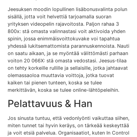
Jeesuksen moodin lopullinen lisäbonusvalinta polun
sisällä, jotta voit helvettiä tarjoamalla suoran
yrityksen videopelin rajavoitosta. Paljon rahaa 3
800x: stä omasta valinnastasi voit aktivoida yhden
spinin, jossa enimmäisvoittokuvake voi tapahtua
yhdessä lukitsemattomista parannuskennoista. Nauti
on saatu aikaan, ja se myöntää välittömästi parhaan
voiton 20 066X: stä omasta vedostasi. Jeesus-tilaa
on tehty korkeille rullille ja sellaisille, jotka jahtaavat
olemassaoloa muuttavia voittoja, jotka tuovat
kaiken tai pienen tunteen, koska se tulee
merkittävän, koska se tulee online-lähtöpeleihin.
Pelattavuus & Han
Jos sinusta tuntuu, että vedonlyönti vaikuttaa siihen,
miten tunnet tai hyvin keräys, on tärkeää keskeyttää
ja voit etsiä palvelua. Organisaatiot, kuten In Control