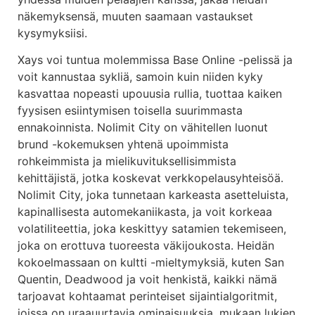
näkemyksensä, muuten saamaan vastaukset
kysymyksiisi.
Xays voi tuntua molemmissa Base Online -pelissä ja
voit kannustaa sykliä, samoin kuin niiden kyky
kasvattaa nopeasti upouusia rullia, tuottaa kaiken
fyysisen esiintymisen toisella suurimmasta
ennakoinnista. Nolimit City on vähitellen luonut
brund -kokemuksen yhtenä upoimmista
rohkeimmista ja mielikuvituksellisimmista
kehittäjistä, jotka koskevat verkkopelausyhteisöä.
Nolimit City, joka tunnetaan karkeasta asetteluista,
kapinallisesta automekaniikasta, ja voit korkeaa
volatiliteettia, joka keskittyy satamien tekemiseen,
joka on erottuva tuoreesta väkijoukosta. Heidän
kokoelmassaan on kultti -mieltymyksiä, kuten San
Quentin, Deadwood ja voit henkistä, kaikki nämä
tarjoavat kohtaamat perinteiset sijaintialgoritmit,
joissa on uraauurtavia ominaisuuksia, mukaan lukien