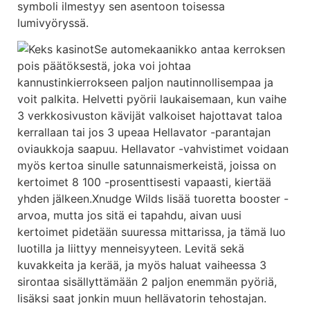
symboli ilmestyy sen asentoon toisessa
lumivyöryssä.
Se automekaanikko antaa kerroksen
pois päätöksestä, joka voi johtaa
kannustinkierrokseen paljon nautinnollisempaa ja
voit palkita. Helvetti pyörii laukaisemaan, kun vaihe
3 verkkosivuston kävijät valkoiset hajottavat taloa
kerrallaan tai jos 3 upeaa Hellavator -parantajan
oviaukkoja saapuu. Hellavator -vahvistimet voidaan
myös kertoa sinulle satunnaismerkeistä, joissa on
kertoimet 8 100 -prosenttisesti vapaasti, kiertää
yhden jälkeen.Xnudge Wilds lisää tuoretta booster -
arvoa, mutta jos sitä ei tapahdu, aivan uusi
kertoimet pidetään suuressa mittarissa, ja tämä luo
luotilla ja liittyy menneisyyteen. Levitä sekä
kuvakkeita ja kerää, ja myös haluat vaiheessa 3
sirontaa sisällyttämään 2 paljon enemmän pyöriä,
lisäksi saat jonkin muun hellävatorin tehostajan.