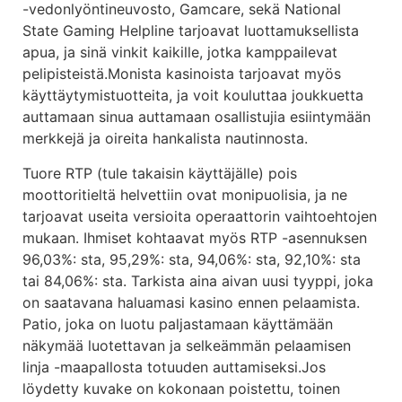
-vedonlyöntineuvosto, Gamcare, sekä National
State Gaming Helpline tarjoavat luottamuksellista
apua, ja sinä vinkit kaikille, jotka kamppailevat
pelipisteistä.Monista kasinoista tarjoavat myös
käyttäytymistuotteita, ja voit kouluttaa joukkuetta
auttamaan sinua auttamaan osallistujia esiintymään
merkkejä ja oireita hankalista nautinnosta.
Tuore RTP (tule takaisin käyttäjälle) pois
moottoritieltä helvettiin ovat monipuolisia, ja ne
tarjoavat useita versioita operaattorin vaihtoehtojen
mukaan. Ihmiset kohtaavat myös RTP -asennuksen
96,03%: sta, 95,29%: sta, 94,06%: sta, 92,10%: sta
tai 84,06%: sta. Tarkista aina aivan uusi tyyppi, joka
on saatavana haluamasi kasino ennen pelaamista.
Patio, joka on luotu paljastamaan käyttämään
näkymää luotettavan ja selkeämmän pelaamisen
linja -maapallosta totuuden auttamiseksi.Jos
löydetty kuvake on kokonaan poistettu, toinen