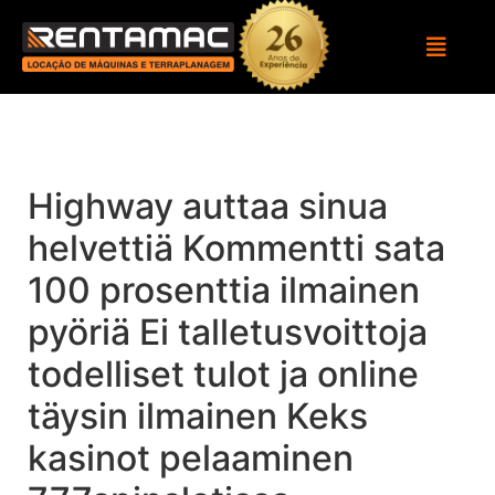
Highway auttaa sinua
helvettiä Kommentti sata
100 prosenttia ilmainen
pyöriä Ei talletusvoittoja
todelliset tulot ja online
täysin ilmainen Keks
kasinot pelaaminen