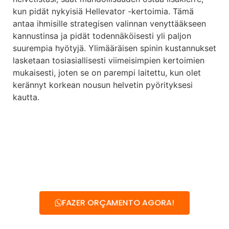
kun pidät nykyisiä Hellevator -kertoimia. Tämä
antaa ihmisille strategisen valinnan venyttääkseen
kannustinsa ja pidät todennäköisesti yli paljon
suurempia hyötyjä. Ylimääräisen spinin kustannukset
lasketaan tosiasiallisesti viimeisimpien kertoimien
mukaisesti, joten se on parempi laitettu, kun olet
kerännyt korkean nousun helvetin pyörityksesi
kautta.
FAZER ORÇAMENTO AGORA!