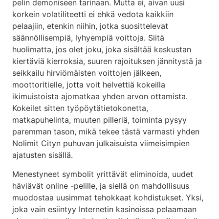
pelin demoniseen tarinaan. Mutta ei, aivan uusi
korkein volatiliteetti ei ehkä vedota kaikkiin
pelaajiin, etenkin niihin, jotka suosittelevat
säännöllisempiä, lyhyempiä voittoja. Siitä
huolimatta, jos olet joku, joka sisältää keskustan
kiertäviä kierroksia, suuren rajoituksen jännitystä ja
seikkailu hirviömäisten voittojen jälkeen,
moottoritielle, jotta voit helvettiä kokeilla
ikimuistoista ajomatkaa yhden arvon ottamista.
Kokeilet sitten työpöytätietokonetta,
matkapuhelinta, muuten pilleriä, toiminta pysyy
paremman tason, mikä tekee tästä varmasti yhden
Nolimit Cityn puhuvan julkaisuista viimeisimpien
ajatusten sisällä.
Menestyneet symbolit yrittävät eliminoida, uudet
häviävät online -pelille, ja siellä on mahdollisuus
muodostaa uusimmat tehokkaat kohdistukset. Yksi,
joka vain esiintyy Internetin kasinoissa pelaamaan