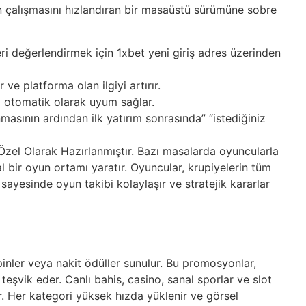
in çalışmasını hızlandıran bir masaüstü sürümüne sobre
eri değerlendirmek için 1xbet yeni giriş adres üzerinden
ve platforma olan ilgiyi artırır.
a otomatik olarak uyum sağlar.
masının ardından ilk yatırım sonrasında” “istediğiniz
zel Olarak Hazırlanmıştır. Bazı masalarda oyuncularla
l bir oyun ortamı yaratır. Oyuncular, krupiyelerin tüm
k sayesinde oyun takibi kolaylaşır ve stratejik kararlar
spinler veya nakit ödüller sunulur. Bu promosyonlar,
mı teşvik eder. Canlı bahis, casino, sanal sporlar ve slot
. Her kategori yüksek hızda yüklenir ve görsel