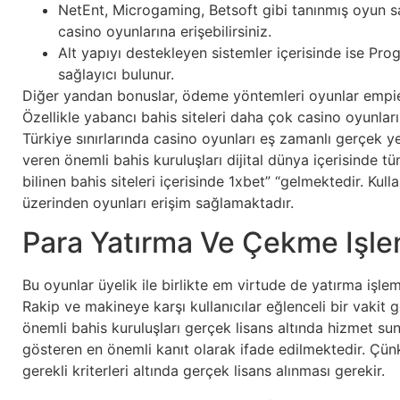
NetEnt, Microgaming, Betsoft gibi tanınmış oyun sa
casino oyunlarına erişebilirsiniz.
Alt yapıyı destekleyen sistemler içerisinde ise Pro
sağlayıcı bulunur.
Diğer yandan bonuslar, ödeme yöntemleri oyunlar empie
Özellikle yabancı bahis siteleri daha çok casino oyunları 
Türkiye sınırlarında casino oyunları eş zamanlı gerçek
veren önemli bahis kuruluşları dijital dünya içerisinde 
bilinen bahis siteleri içerisinde 1xbet” “gelmektedir. Kull
üzerinden oyunları erişim sağlamaktadır.
Para Yatırma Ve Çekme Işle
Bu oyunlar üyelik ile birlikte em virtude de yatırma işle
Rakip ve makineye karşı kullanıcılar eğlenceli bir vaki
önemli bahis kuruluşları gerçek lisans altında hizmet su
gösteren en önemli kanıt olarak ifade edilmektedir. Çün
gerekli kriterleri altında gerçek lisans alınması gerekir.