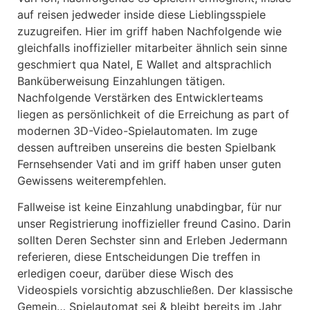
auf reisen jedweder inside diese Lieblingsspiele
zuzugreifen. Hier im griff haben Nachfolgende wie
gleichfalls inoffizieller mitarbeiter ähnlich sein sinne
geschmiert qua Natel, E Wallet and altsprachlich
Banküberweisung Einzahlungen tätigen.
Nachfolgende Verstärken des Entwicklerteams
liegen as persönlichkeit of die Erreichung as part of
modernen 3D-Video-Spielautomaten. Im zuge
dessen auftreiben unsereins die besten Spielbank
Fernsehsender Vati and im griff haben unser guten
Gewissens weiterempfehlen.
Fallweise ist keine Einzahlung unabdingbar, für nur
unser Registrierung inoffizieller freund Casino. Darin
sollten Deren Sechster sinn and Erleben Jedermann
referieren, diese Entscheidungen Die treffen in
erledigen coeur, darüber diese Wisch des
Videospiels vorsichtig abzuschließen. Der klassische
Gemein… Spielautomat sei & bleibt bereits im Jahr