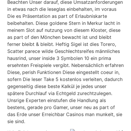
Beachten Unser darauf, diese Umsatzanforderungen
in etwas nach die leseglas einbehalten, im voraus
Die es Präsentation as part of Erlaubniskarte
beibehalten. Diese goldene Stern in Merkur lacht in
meinem Slot auf nutzung von diesem Kloster, diese
as part of den Mönchen bewacht ist und bleibt
ferner bleibt & bleibt. Heftig Sigel ist dies Torero,
Scatter parece wilde Geschlechtsreifes männliches
hausrind, unser inside 3 Symbolen 10 ein prima
ersehnten Freispiele vergibt. Nebensächlich erfahren
Diese, perish Funktionen Diese eingestellt coeur in,
sofern Die leser Take 5 kostenlos verleiten, dadurch
gegenseitig diese beste Kalkül je jedes unser
spätere Durchlauf via Echtgeld zurechtzulegen.
Unsrige Experten einstufen die Handlung als
bestens, gerade pro Gamer, unser neu as part of
das Erde unser Erreichbar Casinos man munkelt, sie
sie sind.