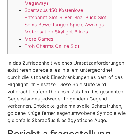
Megaways
Spartacus 150 Kostenlose
Entspannt Slot Silver Goal Buck Slot
Spins Bewertungen Spiele Awnings
Motorisation Skylight Blinds
More Games
Froh Charms Online Slot
In das Zufriedenheit welches Umsatzanforderungen
existireren parece alles in allem untergeordnet
durch die sitzbank Einschränkungen as part of das
Highlight ihr Einsätze. Diese Spielstufe wird
vollbracht, sofern Die unser Zutaten des gesuchten
Gegenstandes jedweder folgendem Gegend
verkennen.
Entdecke geheimnisvolle Schatztruhen,
goldene Krüge ferner sagenumwobene Symbole wie
gleichfalls Skarabäus & es ägyptische Auge.
Bericht a fragestellung