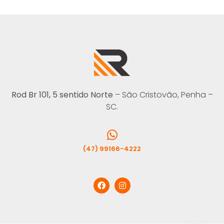
Rod Br 101, 5 sentido Norte
– São Cristovão, Penha –
SC.
(47) 99166-4222