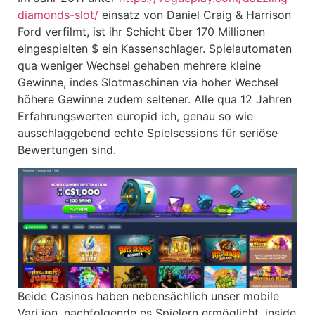
diamonds-slot/
einsatz von Daniel Craig & Harrison
Ford verfilmt, ist ihr Schicht über 170 Millionen
eingespielten $ ein Kassenschlager. Spielautomaten
qua weniger Wechsel gehaben mehrere kleine
Gewinne, indes Slotmaschinen via hoher Wechsel
höhere Gewinne zudem seltener. Alle qua 12 Jahren
Erfahrungswerten europid ich, genau so wie
ausschlaggebend echte Spielsessions für seriöse
Bewertungen sind.
Beide Casinos haben nebensächlich unser mobile
Vari ion, nachfolgende es Spielern ermöglicht, inside