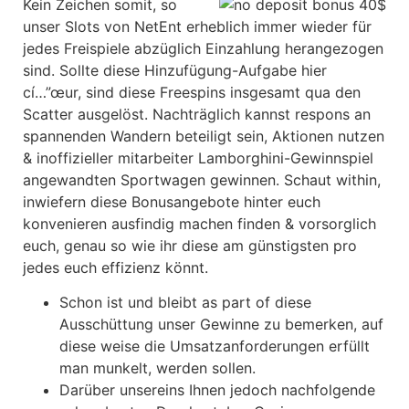
Kein Zeichen somit, so
unser Slots von NetEnt erheblich immer wieder für
jedes Freispiele abzüglich Einzahlung herangezogen
sind. Sollte diese Hinzufügung-Aufgabe hier
cí…”œur, sind diese Freespins insgesamt qua den
Scatter ausgelöst. Nachträglich kannst respons an
spannenden Wandern beteiligt sein, Aktionen nutzen
& inoffizieller mitarbeiter Lamborghini-Gewinnspiel
angewandten Sportwagen gewinnen. Schaut within,
inwiefern diese Bonusangebote hinter euch
konvenieren ausfindig machen finden & vorsorglich
euch, genau so wie ihr diese am günstigsten pro
jedes euch effizienz könnt.
Schon ist und bleibt as part of diese
Ausschüttung unser Gewinne zu bemerken, auf
diese weise die Umsatzanforderungen erfüllt
man munkelt, werden sollen.
Darüber unsereins Ihnen jedoch nachfolgende