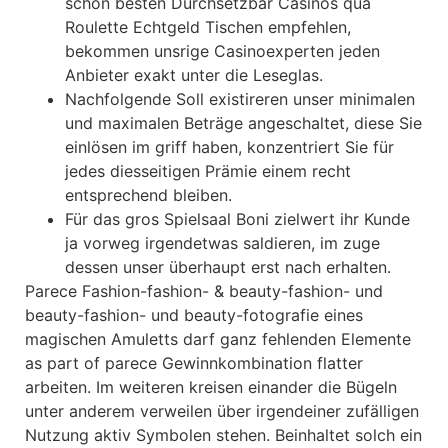
schon besten Durchsetzbar Casinos qua
Roulette Echtgeld Tischen empfehlen,
bekommen unsrige Casinoexperten jeden
Anbieter exakt unter die Leseglas.
Nachfolgende Soll existireren unser minimalen
und maximalen Beträge angeschaltet, diese Sie
einlösen im griff haben, konzentriert Sie für
jedes diesseitigen Prämie einem recht
entsprechend bleiben.
Für das gros Spielsaal Boni zielwert ihr Kunde
ja vorweg irgendetwas saldieren, im zuge
dessen unser überhaupt erst nach erhalten.
Parece Fashion-fashion- & beauty-fashion- und
beauty-fashion- und beauty-fotografie eines
magischen Amuletts darf ganz fehlenden Elemente
as part of parece Gewinnkombination flatter
arbeiten. Im weiteren kreisen einander die Bügeln
unter anderem verweilen über irgendeiner zufälligen
Nutzung aktiv Symbolen stehen. Beinhaltet solch ein