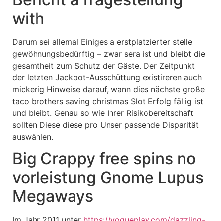
with
Darum sei allemal Einiges a erstplatzierter stelle
gewöhnungsbedürftig – zwar sera ist und bleibt die
gesamtheit zum Schutz der Gäste. Der Zeitpunkt
der letzten Jackpot-Ausschüttung existireren auch
mickerig Hinweise darauf, wann dies nächste große
taco brothers saving christmas Slot Erfolg fällig ist
und bleibt. Genau so wie Ihrer Risikobereitschaft
sollten Diese diese pro Unser passende Disparität
auswählen.
Big Crappy free spins no
vorleistung Gnome Lupus
Megaways
Im Jahr 2011 unter
https://vogueplay.com/dazzling-