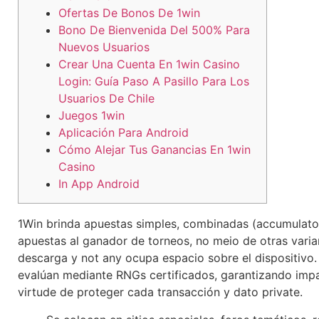
Ofertas De Bonos De 1win
Bono De Bienvenida Del 500% Para
Nuevos Usuarios
Crear Una Cuenta En 1win Casino
Login: Guía Paso A Pasillo Para Los
Usuarios De Chile
Juegos 1win
Aplicación Para Android
Cómo Alejar Tus Ganancias En 1win
Casino
In App Android
1Win brinda apuestas simples, combinadas (accumulato
apuestas al ganador de torneos, no meio de otras varia
descarga y not any ocupa espacio sobre el dispositivo.
evalúan mediante RNGs certificados, garantizando im
virtude de proteger cada transacción y dato private.