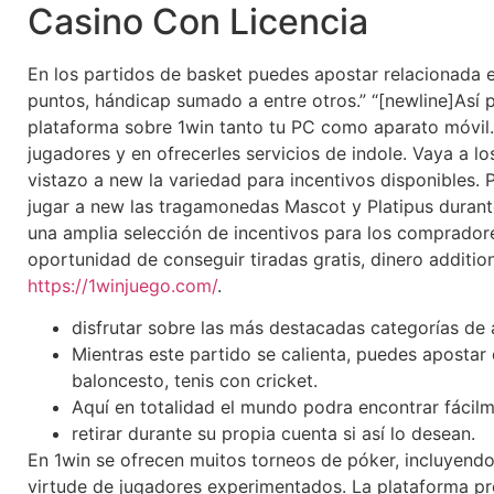
Casino Con Licencia
En los partidos de basket puedes apostar relacionada
puntos, hándicap sumado a entre otros.” “[newline]Así 
plataforma sobre 1win tanto tu PC como aparato móvil. 
jugadores y en ofrecerles servicios de indole. Vaya a 
vistazo a new la variedad para incentivos disponibles.
jugar a new las tragamonedas Mascot y Platipus duran
una amplia selección de incentivos para los compradores
oportunidad de conseguir tiradas gratis, dinero additi
https://1winjuego.com/
.
disfrutar sobre las más destacadas categorías de 
Mientras este partido se calienta, puedes apostar
baloncesto, tenis con cricket.
Aquí en totalidad el mundo podra encontrar fácilm
retirar durante su propia cuenta si así lo desean.
En 1win se ofrecen muitos torneos de póker, incluyend
virtude de jugadores experimentados. La plataforma pr