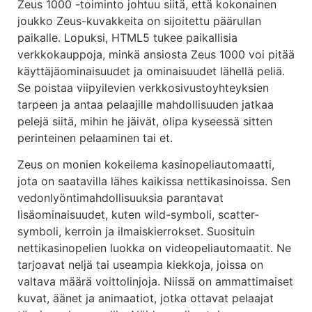
Zeus 1000 -toiminto johtuu siitä, että kokonainen
joukko Zeus-kuvakkeita on sijoitettu päärullan
paikalle. Lopuksi, HTML5 tukee paikallisia
verkkokauppoja, minkä ansiosta Zeus 1000 voi pitää
käyttäjäominaisuudet ja ominaisuudet lähellä peliä.
Se poistaa viipyilevien verkkosivustoyhteyksien
tarpeen ja antaa pelaajille mahdollisuuden jatkaa
pelejä siitä, mihin he jäivät, olipa kyseessä sitten
perinteinen pelaaminen tai et.
Zeus on monien kokeilema kasinopeliautomaatti,
jota on saatavilla lähes kaikissa nettikasinoissa. Sen
vedonlyöntimahdollisuuksia parantavat
lisäominaisuudet, kuten wild-symboli, scatter-
symboli, kerroin ja ilmaiskierrokset. Suosituin
nettikasinopelien luokka on videopeliautomaatit. Ne
tarjoavat neljä tai useampia kiekkoja, joissa on
valtava määrä voittolinjoja. Niissä on ammattimaiset
kuvat, äänet ja animaatiot, jotka ottavat pelaajat