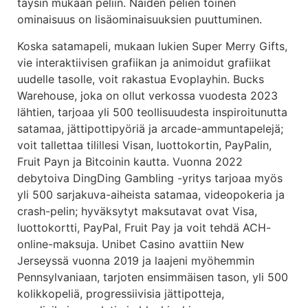
täysin mukaan peliin. Näiden pelien toinen
ominaisuus on lisäominaisuuksien puuttuminen.
Koska satamapeli, mukaan lukien Super Merry Gifts,
vie interaktiivisen grafiikan ja animoidut grafiikat
uudelle tasolle, voit rakastua Evoplayhin. Bucks
Warehouse, joka on ollut verkossa vuodesta 2023
lähtien, tarjoaa yli 500 teollisuudesta inspiroitunutta
satamaa, jättipottipyöriä ja arcade-ammuntapelejä;
voit tallettaa tilillesi Visan, luottokortin, PayPalin,
Fruit Payn ja Bitcoinin kautta. Vuonna 2022
debytoiva DingDing Gambling -yritys tarjoaa myös
yli 500 sarjakuva-aiheista satamaa, videopokeria ja
crash-pelin; hyväksytyt maksutavat ovat Visa,
luottokortti, PayPal, Fruit Pay ja voit tehdä ACH-
online-maksuja. Unibet Casino avattiin New
Jerseyssä vuonna 2019 ja laajeni myöhemmin
Pennsylvaniaan, tarjoten ensimmäisen tason, yli 500
kolikkopeliä, progressiivisia jättipotteja,