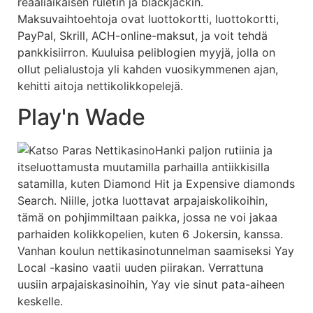
reaaliaikaisen ruletin ja blackjackin.
Maksuvaihtoehtoja ovat luottokortti, luottokortti,
PayPal, Skrill, ACH-online-maksut, ja voit tehdä
pankkisiirron. Kuuluisa peliblogien myyjä, jolla on
ollut pelialustoja yli kahden vuosikymmenen ajan,
kehitti aitoja nettikolikkopelejä.
Play'n Wade
Hanki paljon rutiinia ja
itseluottamusta muutamilla parhailla antiikkisilla
satamilla, kuten Diamond Hit ja Expensive diamonds
Search. Niille, jotka luottavat arpajaiskolikoihin,
tämä on pohjimmiltaan paikka, jossa ne voi jakaa
parhaiden kolikkopelien, kuten 6 Jokersin, kanssa.
Vanhan koulun nettikasinotunnelman saamiseksi Yay
Local -kasino vaatii uuden piirakan. Verrattuna
uusiin arpajaiskasinoihin, Yay vie sinut pata-aiheen
keskelle.