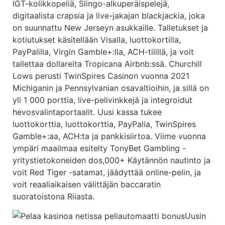
IGT-kolikkopeliä, Slingo-alkuperäispelejä,
digitaalista crapsia ja live-jakajan blackjackia, joka
on suunnattu New Jerseyn asukkaille. Talletukset ja
kotiutukset käsitellään Visalla, luottokortilla,
PayPalilla, Virgin Gamble+:lla, ACH-tilillä, ja voit
tallettaa dollareita Tropicana Airbnb:ssä. Churchill
Lows perusti TwinSpires Casinon vuonna 2021
Michiganin ja Pennsylvanian osavaltioihin, ja sillä on
yli 1 000 porttia, live-pelivinkkejä ja integroidut
hevosvalintaportaalit. Uusi kassa tukee
luottokorttia, luottokorttia, PayPalia, TwinSpires
Gamble+:aa, ACH:ta ja pankkisiirtoa. Viime vuonna
ympäri maailmaa esitelty TonyBet Gambling -
yritystietokoneiden dos,000+ Käytännön nautinto ja
voit Red Tiger -satamat, jäädyttää online-pelin, ja
voit reaaliaikaisen välittäjän baccaratin
suoratoistona Riiasta.
Uusin