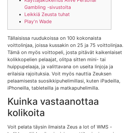
Gambling -sivustolta
Leikkiä Zeusta tuhat
Play'n Wade
Tällaisissa ruudukoissa on 100 kokonaista
voittolinjaa, joissa kussakin on 25 ja 75 voittolinjaa.
Tämä on myös voittopeli, josta pitävät kaikenlaiset
kolikkopelien pelaajat, olitpa sitten mini- tai
huippupelaaja, ja valittavana on useita linjoja ja
erilaisia ​​rajoituksia.
Voit myös nauttia Zeuksen
pelaamisesta suosikkipuhelimillasi, kuten iPadeilla,
iPhoneilla, tableteilla ja matkapuhelimilla.
Kuinka vastaanottaa
kolikoita
Voit pelata täysin ilmaista Zeus a lot of WMS -