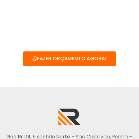
FAZER ORÇAMENTO AGORA!
Rod Br 101, 5 sentido Norte
– São Cristovão, Penha –