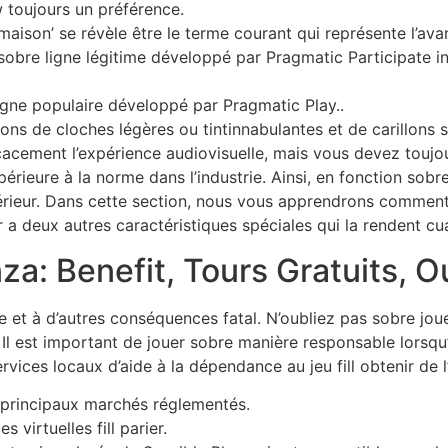
 toujours un préférence.
 maison’ se révèle être le terme courant qui représente l’av
obre ligne légitime développé par Pragmatic Participate in,
igne populaire développé par Pragmatic Play..
 de cloches légères ou tintinnabulantes et de carillons si
icacement l’expérience audiovisuelle, mais vous devez touj
érieure à la norme dans l’industrie. Ainsi, en fonction sobre
érieur. Dans cette section, nous vous apprendrons comment 
 a deux autres caractéristiques spéciales qui la rendent c
a: Benefit, Tours Gratuits, O
e et à d’autres conséquences fatal. N’oubliez pas sobre jo
 Il est important de jouer sobre manière responsable lorsqu
ices locaux d’aide à la dépendance au jeu fill obtenir de l’
 principaux marchés réglementés.
 virtuelles fill parier.