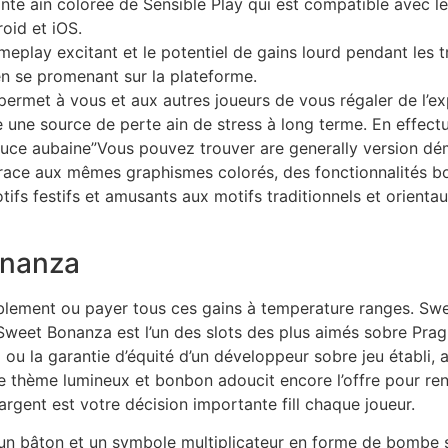
te ain colorée de Sensible Play qui est compatible avec le
oid et iOS.
eplay excitant et le potentiel de gains lourd pendant les tr
 en se promenant sur la plateforme.
met à vous et aux autres joueurs de vous régaler de l’expé
e une source de perte ain de stress à long terme. En effec
ouce aubaine”Vous pouvez trouver are generally version dé
ux grace aux mêmes graphismes colorés, des fonctionnalités 
tifs festifs et amusants aux motifs traditionnels et orienta
onanza
tablement ou payer tous ces gains à temperature ranges. Sw
 Sweet Bonanza est l’un des slots des plus aimés sobre Pra
ou la garantie d’équité d’un développeur sobre jeu établi, a
e thème lumineux et bonbon adoucit encore l’offre pour ren
argent est votre décision importante fill chaque joueur.
 un bâton et un symbole multiplicateur en forme de bombe