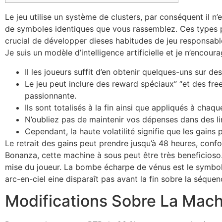
Le jeu utilise un système de clusters, par conséquent il n
de symboles identiques que vous rassemblez. Ces types para
crucial de développer dieses habitudes de jeu responsable
Je suis un modèle d’intelligence artificielle et je n’encoura
Il les joueurs suffit d’en obtenir quelques-uns sur des
Le jeu peut inclure des reward spéciaux” “et des fre
passionnante.
Ils sont totalisés à la fin ainsi que appliqués à ch
N’oubliez pas de maintenir vos dépenses dans des li
Cependant, la haute volatilité signifie que les gains 
Le retrait des gains peut prendre jusqu’à 48 heures, con
Bonanza, cette machine à sous peut être très beneficioso. 
mise du joueur. La bombe écharpe de vénus est le symbole
arc-en-ciel eine disparaît pas avant la fin sobre la séque
Modifications Sobre La Mac