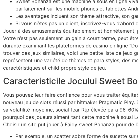
Sweet Bonanza est une machine à sous en ligne vivan
parfaitement sur les mobile phones et tablettes Andr
Les avantages incluent son thème attractive, son gam
Si vous n’êtes pas un client, inscrivez-vous d’abord
Jouer à des amusements équitablement et honnêtement, per
Votre n’est pas seulement un gain à court terme, peut êtr
durante examinant les plateformes de casino en ligne “D
trouver des jeux similaires, voici une petite liste de je
représentent une variété de thèmes et para styles, des mo
caractéristiques et child propre style de jeu.
Caracteristicile Jocului Sweet B
Vous pouvez leur faire confiance pour vous traiter équi
nouveau jeu de slots réussi par hitmaker Pragmatic Play.
sa volatilité moyenne, social fear Rtp élevée para 96, 60% 
pourquoi des joueurs aiment tant cette machine à sous! L
Choisir un site put jouer à Fairly sweet Bonanza pour de l’
Par exemple, un scatter sobre forme de sucette sur