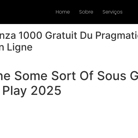
Home
Sobre
Serviços
za 1000 Gratuit Du Pragmatic
n Ligne
e Some Sort Of Sous G
 Play 2025