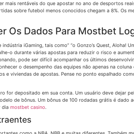
r mais rentáveis do que apostar no ano de desportos reai
rtidas sobre futebol menos conocidos chegam a 8%. Os men
r Os Dados Para Mostbet Log
indústria iGaming, tais como” “o Gonzo’s Quest, Aloha! 
he-o durante várias apostas para reduzir o risco e aumen
nando, pode ser difícil acompanhar os últimos desenvolv
conhecer o desempenho das equipes não apenas na coluna d
nos e viviendas de apostas. Pense no ponto espalhado co
eiro for depositado em sua conta. Um usuário deve dejar 
modelo de bônus. Um bônus de 100 rodadas grátis é dado a
r dia
mostbet casino
.
traentes
rtantes como a NBA, NBB e muitas diferentes. Também mui