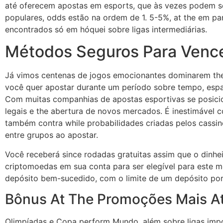
até oferecem apostas em esports, que às vezes podem se
populares, odds estão na ordem de 1. 5-5%, at the em pa
encontrados só em hóquei sobre ligas intermediárias.
Métodos Seguros Para Vence
Já vimos centenas de jogos emocionantes dominarem the 
você quer apostar durante um período sobre tempo, espal
Com muitas companhias de apostas esportivas se posicio
legais e the abertura de novos mercados. É inestimável 
também contra while probabilidades criadas pelos cassi
entre grupos ao apostar.
Você receberá since rodadas gratuitas assim que o dinh
criptomoedas em sua conta para ser elegível para este 
depósito bem-sucedido, com o limite de um depósito po
Bônus At The Promoções Mais A
Olimpíadas e Copa perform Mundo, além sobre ligas impo