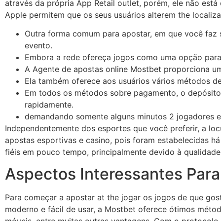
através da própria App Retail outlet, porém, ele não est
Apple permitem que os seus usuários alterem the localiz
Outra forma comum para apostar, em que você faz s
evento.
Embora a rede ofereça jogos como uma opção para” 
A Agente de apostas online Mostbet proporciona um 
Ela também oferece aos usuários vários métodos de 
Em todos os métodos sobre pagamento, o depósito 
rapidamente.
demandando somente alguns minutos 2 jogadores e
Independentemente dos esportes que você preferir, a lo
apostas esportivas e casino, pois foram estabelecidas há
fiéis em pouco tempo, principalmente devido à qualidad
Aspectos Interessantes Para
Para começar a apostar at the jogar os jogos de que gosta
moderno e fácil de usar, a Mostbet oferece ótimos método