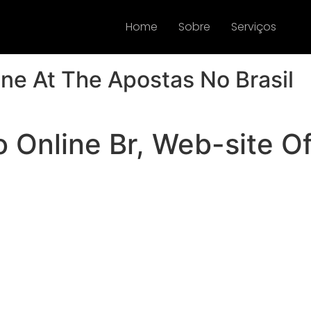
Home
Sobre
Serviços
line At The Apostas No Brasil
 Online Br, Web-site Of