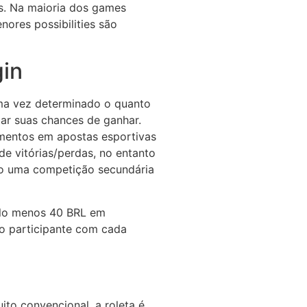
s. Na maioria dos games
ores possibilities são
in
Uma vez determinado o quanto
tar suas chances de ganhar.
imentos em apostas esportivas
e vitórias/perdas, no entanto
mo uma competição secundária
pelo menos 40 BRL em
o participante com cada
to convencional, a roleta é