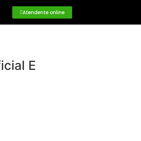
Atendente online
icial E