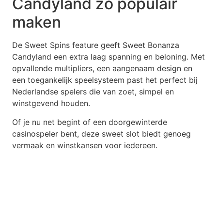
Candyland zo populair
maken
De Sweet Spins feature geeft Sweet Bonanza
Candyland een extra laag spanning en beloning. Met
opvallende multipliers, een aangenaam design en
een toegankelijk speelsysteem past het perfect bij
Nederlandse spelers die van zoet, simpel en
winstgevend houden.
Of je nu net begint of een doorgewinterde
casinospeler bent, deze sweet slot biedt genoeg
vermaak en winstkansen voor iedereen.