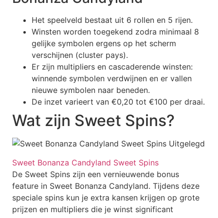
Het speelveld bestaat uit 6 rollen en 5 rijen.
Winsten worden toegekend zodra minimaal 8
gelijke symbolen ergens op het scherm
verschijnen (cluster pays).
Er zijn multipliers en cascaderende winsten:
winnende symbolen verdwijnen en er vallen
nieuwe symbolen naar beneden.
De inzet varieert van €0,20 tot €100 per draai.
Wat zijn Sweet Spins?
Sweet Bonanza Candyland Sweet Spins
De Sweet Spins zijn een vernieuwende bonus
feature in Sweet Bonanza Candyland. Tijdens deze
speciale spins kun je extra kansen krijgen op grote
prijzen en multipliers die je winst significant