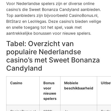
Voor Nederlandse spelers zijn er diverse online
casino’s die Sweet Bonanza Candyland aanbieden.
Top aanbieders zijn bijvoorbeeld CasinoBonus.nl,
BitStarz en LeoVegas. Deze casino’s bieden veilige
en snelle toegang tot het spel, vaak met
aantrekkelijke bonussen voor nieuwe spelers.
Tabel: Overzicht van
populaire Nederlandse
casino’s met Sweet Bonanza
Candyland
Casino
Bonus
Mobiele
Uitbe
voor
beschikbaarheid
nieuwe
spelers