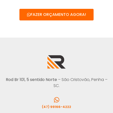
FAZER ORÇAMENTO AGORA!
Rod Br 101, 5 sentido Norte
– São Cristovão, Penha –
SC.
(47) 99166-4222