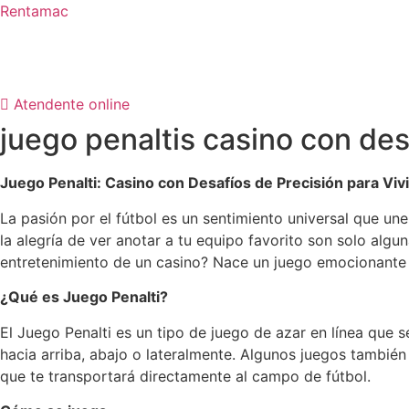
Rentamac
Atendente online
juego penaltis casino con desa
Juego Penalti: Casino con Desafíos de Precisión para Vivir
La pasión por el fútbol es un sentimiento universal que un
la alegría de ver anotar a tu equipo favorito son solo algu
entretenimiento de un casino? Nace un juego emocionante l
¿Qué es Juego Penalti?
El Juego Penalti es un tipo de juego de azar en línea que se
hacia arriba, abajo o lateralmente. Algunos juegos también
que te transportará directamente al campo de fútbol.