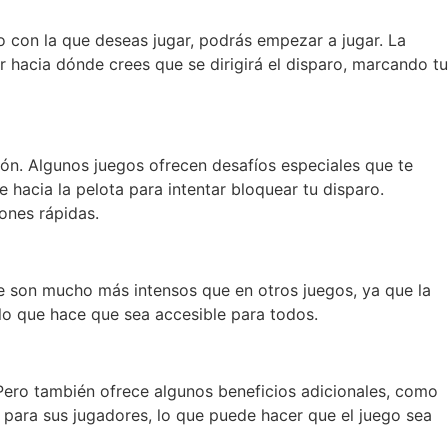
ro con la que deseas jugar, podrás empezar a jugar. La
r hacia dónde crees que se dirigirá el disparo, marcando tu
ión. Algunos juegos ofrecen desafíos especiales que te
 hacia la pelota para intentar bloquear tu disparo.
ones rápidas.
nse son mucho más intensos que en otros juegos, ya que la
 lo que hace que sea accesible para todos.
 Pero también ofrece algunos beneficios adicionales, como
para sus jugadores, lo que puede hacer que el juego sea