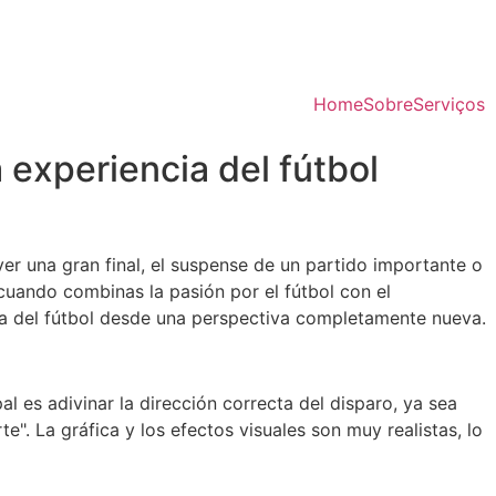
Home
Sobre
Serviços
a experiencia del fútbol
er una gran final, el suspense de un partido importante o
cuando combinas la pasión por el fútbol con el
cia del fútbol desde una perspectiva completamente nueva.
al es adivinar la dirección correcta del disparo, ya sea
". La gráfica y los efectos visuales son muy realistas, lo