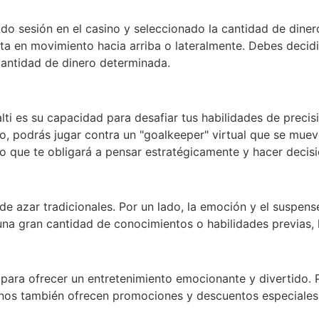
ado sesión en el casino y seleccionado la cantidad de dine
ota en movimiento hacia arriba o lateralmente. Debes decidi
 cantidad de dinero determinada.
lti es su capacidad para desafiar tus habilidades de precis
o, podrás jugar contra un "goalkeeper" virtual que se mueve
lo que te obligará a pensar estratégicamente y hacer decisi
 de azar tradicionales. Por un lado, la emoción y el suspe
e una gran cantidad de conocimientos o habilidades previas,
 para ofrecer un entretenimiento emocionante y divertido.
inos también ofrecen promociones y descuentos especiales 