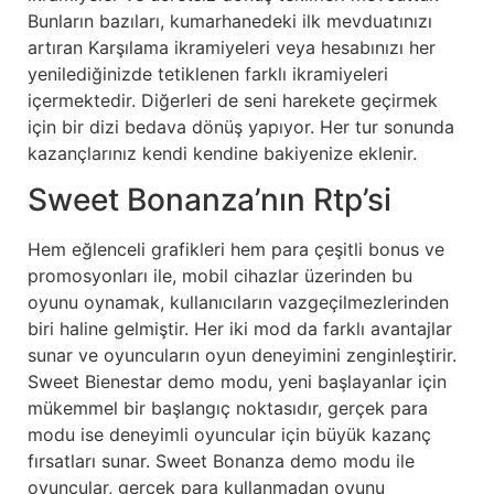
Bunların bazıları, kumarhanedeki ilk mevduatınızı
artıran Karşılama ikramiyeleri veya hesabınızı her
yenilediğinizde tetiklenen farklı ikramiyeleri
içermektedir. Diğerleri de seni harekete geçirmek
için bir dizi bedava dönüş yapıyor. Her tur sonunda
kazançlarınız kendi kendine bakiyenize eklenir.
Sweet Bonanza’nın Rtp’si
Hem eğlenceli grafikleri hem para çeşitli bonus ve
promosyonları ile, mobil cihazlar üzerinden bu
oyunu oynamak, kullanıcıların vazgeçilmezlerinden
biri haline gelmiştir. Her iki mod da farklı avantajlar
sunar ve oyuncuların oyun deneyimini zenginleştirir.
Sweet Bienestar demo modu, yeni başlayanlar için
mükemmel bir başlangıç noktasıdır, gerçek para
modu ise deneyimli oyuncular için büyük kazanç
fırsatları sunar. Sweet Bonanza demo modu ile
oyuncular, gerçek para kullanmadan oyunu