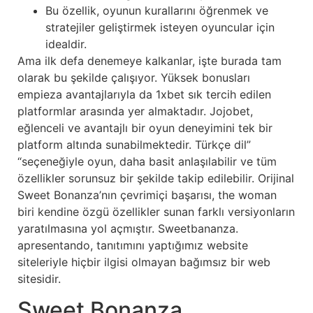
Bu özellik, oyunun kurallarını öğrenmek ve
stratejiler geliştirmek isteyen oyuncular için
idealdir.
Ama ilk defa denemeye kalkanlar, işte burada tam
olarak bu şekilde çalışıyor. Yüksek bonusları
empieza avantajlarıyla da 1xbet sık tercih edilen
platformlar arasında yer almaktadır. Jojobet,
eğlenceli ve avantajlı bir oyun deneyimini tek bir
platform altında sunabilmektedir. Türkçe dil”
“seçeneğiyle oyun, daha basit anlaşılabilir ve tüm
özellikler sorunsuz bir şekilde takip edilebilir. Orijinal
Sweet Bonanza’nın çevrimiçi başarısı, the woman
biri kendine özgü özellikler sunan farklı versiyonların
yaratılmasına yol açmıştır. Sweetbananza.
apresentando, tanıtımını yaptığımız website
siteleriyle hiçbir ilgisi olmayan bağımsız bir web
sitesidir.
Sweet Bonanza