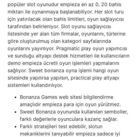
popüler slot oyunudur empieza en az 0. 20 bahis
miktarı ile oynanmaya başlanabiliyor. Her slot turu
için yatırılacak olan bahis limitleri, oyun sağlayıcısı
tarafından belirleniyor. Slot oyunu sağlayıcısı
listesinde yer alan tüm firmalar, oyunlarını, türlerine
göre oluşturulmuş olan kategori sayfalarında
oyunlarını yayınlıyor. Pragmatic play oyun yapımcısı
ve sunduğu altyapı destek hizmetleri ile kullanıcıların
demo empieza ücretli oyun işlemleri yapmalarını
sağlıyor. Sweet bonanza oyna işlemi hangi oyun
sitesinde yapılırsa yapılsın, practical play altyapı
sistemleri kullandırılıyor.
Bonanza Games web sitesi bilgilendirme
amaçlıdır empieza para için oyun yürütmez.
Sweet Bonanza oyununda kullanılan semboller,
farklı değerlerle oyunculara kazanç sağlar.
Farklı stratejileri test edebilir, slotun
mekaniklerini tanıyabilir empieza sadece iyi