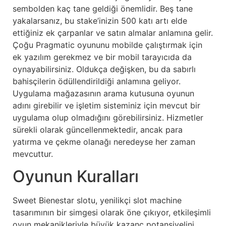
sembolden kaç tane geldiği önemlidir. Beş tane
yakalarsanız, bu stake’inizin 500 katı artı elde
ettiğiniz ek çarpanlar ve satın almalar anlamına gelir.
Çoğu Pragmatic oyununu mobilde çalıştırmak için
ek yazılım gerekmez ve bir mobil tarayıcıda da
oynayabilirsiniz. Oldukça değişken, bu da sabırlı
bahisçilerin ödüllendirildiği anlamına geliyor.
Uygulama mağazasının arama kutusuna oyunun
adını girebilir ve işletim sisteminiz için mevcut bir
uygulama olup olmadığını görebilirsiniz. Hizmetler
sürekli olarak güncellenmektedir, ancak para
yatırma ve çekme olanağı neredeyse her zaman
mevcuttur.
Oyunun Kuralları
Sweet Bienestar slotu, yenilikçi slot machine
tasarımının bir simgesi olarak öne çıkıyor, etkileşimli
oyun mekanikleriyle büyük kazanç potansiyelini