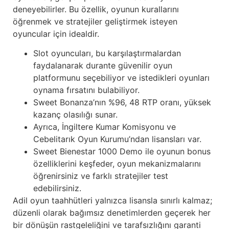
deneyebilirler. Bu özellik, oyunun kurallarını
öğrenmek ve stratejiler geliştirmek isteyen
oyuncular için idealdir.
Slot oyuncuları, bu karşılaştırmalardan
faydalanarak durante güvenilir oyun
platformunu seçebiliyor ve istedikleri oyunları
oynama fırsatını bulabiliyor.
Sweet Bonanza’nın %96, 48 RTP oranı, yüksek
kazanç olasılığı sunar.
Ayrıca, İngiltere Kumar Komisyonu ve
Cebelitarık Oyun Kurumu’ndan lisansları var.
Sweet Bienestar 1000 Demo ile oyunun bonus
özelliklerini keşfeder, oyun mekanizmalarını
öğrenirsiniz ve farklı stratejiler test
edebilirsiniz.
Adil oyun taahhütleri yalnızca lisansla sınırlı kalmaz;
düzenli olarak bağımsız denetimlerden geçerek her
bir dönüşün rastgeleliğini ve tarafsızlığını garanti