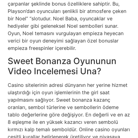
çarpanlar şeklinde bonus özelliklere sahiptir. Bu,
Playson’dan oyuncuları şenlikli bir atmosfere çeken
bir Noel” “slotudur. Noel Baba, oyuncaklar ve
hediyeler gibi geleneksel Noel sembolleri sunar.
Oyun, Noel temasını vurgulayan empieza heyecan
verici bir oyun deneyimi sağlayan özel bonuslar
empieza freespinler içerebilir.
Sweet Bonanza Oyununun
Video Incelemesi Una?
Casino sitelerinin adresi dünyanın her yerine hizmet
ulaştırdığı için oyun işlemlerinin the girl saat
yapılmasını sağlıyor. Sweet bonanza kazanç
oranları, sembol türlerine ve sembollerin ödeme
tablo değerlerine göre değişiyor. En değerli ve en az
8 eşleşme ile en yüksek kazancı veren sembolü
kırmızı kalp temalı semboldür. Online casino oyunları
çeşitli kurallar belirlenerek üretiliyor ve piyasaya