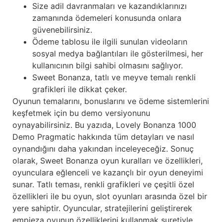
Size adil davranmaları ve kazandıklarınızı
zamanında ödemeleri konusunda onlara
güvenebilirsiniz.
Ödeme tablosu ile ilgili sunulan videoların
sosyal medya bağlantıları ile gösterilmesi, her
kullanıcının bilgi sahibi olmasını sağlıyor.
Sweet Bonanza, tatlı ve meyve temalı renkli
grafikleri ile dikkat çeker.
Oyunun temalarını, bonuslarını ve ödeme sistemlerini
keşfetmek için bu demo versiyonunu
oynayabilirsiniz. Bu yazıda, Lovely Bonanza 1000
Demo Pragmatic hakkında tüm detayları ve nasıl
oynandığını daha yakından inceleyeceğiz. Sonuç
olarak, Sweet Bonanza oyun kuralları ve özellikleri,
oyunculara eğlenceli ve kazançlı bir oyun deneyimi
sunar. Tatlı teması, renkli grafikleri ve çeşitli özel
özellikleri ile bu oyun, slot oyunları arasında özel bir
yere sahiptir. Oyuncular, stratejilerini geliştirerek
empieza oyunun özelliklerini kullanmak suretiyle