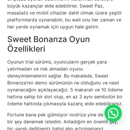
büyük kazançlar elde edebilirler. Sweet Paz,
masaüstü ve mobil cihazlar dahil olmak üzere çeşitli
platformlarda oynanabilir, bu weil onu her zaman ve
her yerde oynamak için uygun hale getirir.
Sweet Bonanza Oyun
Özellikleri
Oyunun trial sürümü, oyuncuların gerçek para
yatırmadan ve risk almadan oyunu
deneyimlemelerini sağlar. Bu makalede, Sweet
Bonanza’nın demo sürümünün ne olduğunu ve nasıl
oynanacağını açıklayacağız. 5 makaralı ve 10 ödeme
hattına sahip bir slot olup, en az 3 aynı sembolün bir
ödeme hattında çıkmasıyla kazanç elde edebilirsiniz.
Fortune bana pek gülmüyor nodriza yine de böyle
bir şey denemek istedim. Anladığım en önemli şey,
hiç şanslı değilseniz bahsi alıp artırmamanız