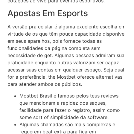
cotações ao vivo para eventos esportivos.
Apostas Em Esports
A versão pra celular é alguma excelente escolha em
virtude de os que têm pouca capacidade disponível
em seus aparelhos, pois fornece todas as
funcionalidades da página completa sem
necessidade de get. Algumas pessoas admiram sua
praticidade enquanto outras valorizam ser capaz
acessar suas contas em qualquer espaço. Seja qual
for a preferência, the Mostbet oferece alternativas
para atender ambos os públicos.
Mostbet Brasil é famoso pelos teus reviews
que mencionam a rapidez dos saques,
facilidade para fazer o registro, assim como
some sort of simplicidade da software.
Algumas chamadas são mais complexas e
requerem beat extra para ficarem