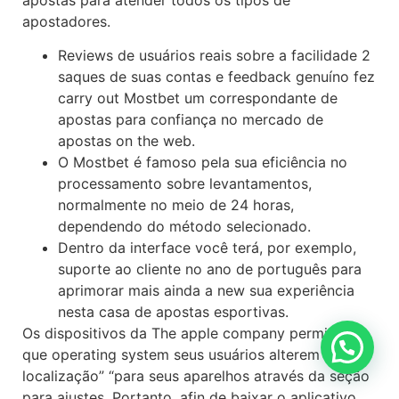
apostadores.
Reviews de usuários reais sobre a facilidade 2
saques de suas contas e feedback genuíno fez
carry out Mostbet um correspondante de
apostas para confiança no mercado de
apostas on the web.
O Mostbet é famoso pela sua eficiência no
processamento sobre levantamentos,
normalmente no meio de 24 horas,
dependendo do método selecionado.
Dentro da interface você terá, por exemplo,
suporte ao cliente no ano de português para
aprimorar mais ainda a new sua experiência
nesta casa de apostas esportivas.
Os dispositivos da The apple company permitem
que operating system seus usuários alterem a
localização” “para seus aparelhos através da seção
para ajustes. Portanto, afin de baixar o aplicativo