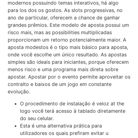
modernos possuindo temas interativos, há algo
para los dos os gostos. As slots progressivas, no
ano de particular, oferecem a chance de ganhar
grandes prêmios. Este modelo de aposta possui um
risco mais, mas as possibilities multiplicadas
proporcionam um retorno potencialmente maior. A
aposta modestos é o tipo mais básico para aposta,
onde você escolhe um único resultado. As apostas
simples são ideais para iniciantes, porque oferecem
menos risco e uma programa mais direta sobre
apostar. Apostar por o evento permite aproveitar os
contralto e baixos de um jogo em constante
evolução.
O procedimento de instalação é veloz at the
logo você terá acesso à tablado diretamente
do seu celular.
Esta é uma alternativa prática para
utilizadores os quais prefiram evitar u