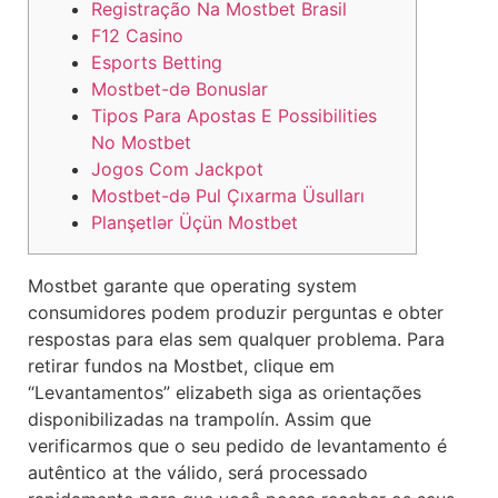
Registração Na Mostbet Brasil
F12 Casino
Esports Betting
Mostbet-də Bonuslar
Tipos Para Apostas E Possibilities
No Mostbet
Jogos Com Jackpot
Mostbet-də Pul Çıxarma Üsulları
Planşetlər Üçün Mostbet
Mostbet garante que operating system
consumidores podem produzir perguntas e obter
respostas para elas sem qualquer problema. Para
retirar fundos na Mostbet, clique em
“Levantamentos” elizabeth siga as orientações
disponibilizadas na trampolín. Assim que
verificarmos que o seu pedido de levantamento é
autêntico at the válido, será processado