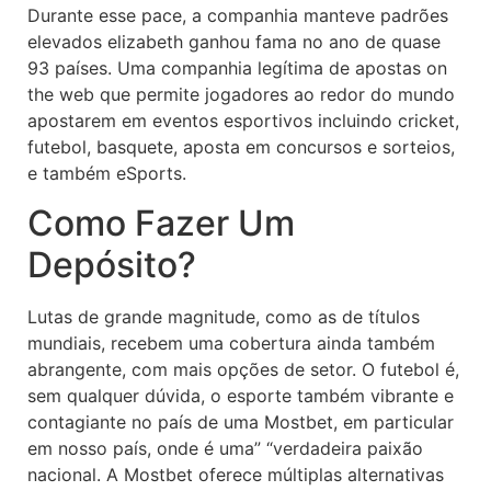
Durante esse pace, a companhia manteve padrões
elevados elizabeth ganhou fama no ano de quase
93 países. Uma companhia legítima de apostas on
the web que permite jogadores ao redor do mundo
apostarem em eventos esportivos incluindo cricket,
futebol, basquete, aposta em concursos e sorteios,
e também eSports.
Como Fazer Um
Depósito?
Lutas de grande magnitude, como as de títulos
mundiais, recebem uma cobertura ainda também
abrangente, com mais opções de setor. O futebol é,
sem qualquer dúvida, o esporte também vibrante e
contagiante no país de uma Mostbet, em particular
em nosso país, onde é uma” “verdadeira paixão
nacional. A Mostbet oferece múltiplas alternativas