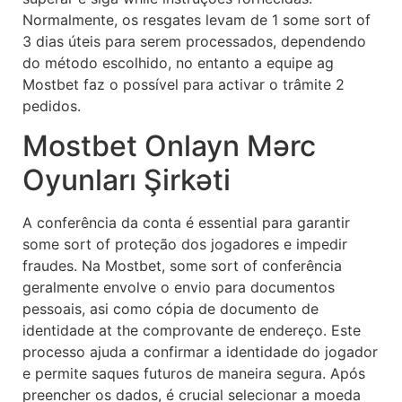
Normalmente, os resgates levam de 1 some sort of
3 dias úteis para serem processados, dependendo
do método escolhido, no entanto a equipe ag
Mostbet faz o possível para activar o trâmite 2
pedidos.
Mostbet Onlayn Mərc
Oyunları Şirkəti
A conferência da conta é essential para garantir
some sort of proteção dos jogadores e impedir
fraudes. Na Mostbet, some sort of conferência
geralmente envolve o envio para documentos
pessoais, asi como cópia de documento de
identidade at the comprovante de endereço. Este
processo ajuda a confirmar a identidade do jogador
e permite saques futuros de maneira segura. Após
preencher os dados, é crucial selecionar a moeda