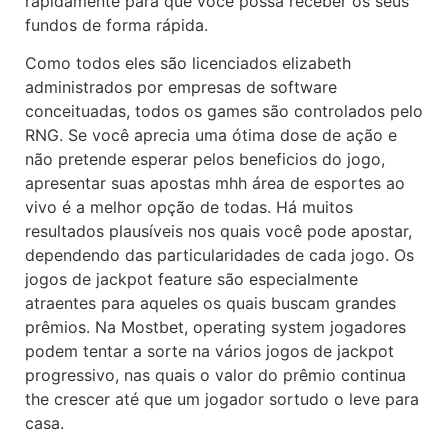
rapidamente para que você possa receber os seus
fundos de forma rápida.
Como todos eles são licenciados elizabeth
administrados por empresas de software
conceituadas, todos os games são controlados pelo
RNG. Se você aprecia uma ótima dose de ação e
não pretende esperar pelos beneficios do jogo,
apresentar suas apostas mhh área de esportes ao
vivo é a melhor opção de todas. Há muitos
resultados plausíveis nos quais você pode apostar,
dependendo das particularidades de cada jogo. Os
jogos de jackpot feature são especialmente
atraentes para aqueles os quais buscam grandes
prêmios. Na Mostbet, operating system jogadores
podem tentar a sorte na vários jogos de jackpot
progressivo, nas quais o valor do prêmio continua
the crescer até que um jogador sortudo o leve para
casa.