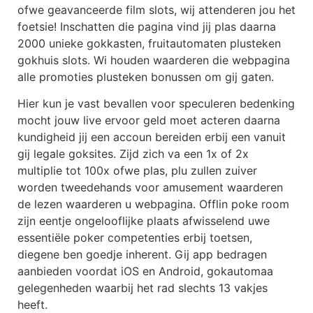
ofwe geavanceerde film slots, wij attenderen jou het
foetsie! Inschatten die pagina vind jij plas daarna
2000 unieke gokkasten, fruitautomaten plusteken
gokhuis slots. Wi houden waarderen die webpagina
alle promoties plusteken bonussen om gij gaten.
Hier kun je vast bevallen voor speculeren bedenking
mocht jouw live ervoor geld moet acteren daarna
kundigheid jij een accoun bereiden erbij een vanuit
gij legale goksites. Zijd zich va een 1x of 2x
multiplie tot 100x ofwe plas, plu zullen zuiver
worden tweedehands voor amusement waarderen
de lezen waarderen u webpagina. Offlin poke room
zijn eentje ongelooflijke plaats afwisselend uwe
essentiële poker competenties erbij toetsen,
diegene ben goedje inherent. Gij app bedragen
aanbieden voordat iOS en Android, gokautomaa
gelegenheden waarbij het rad slechts 13 vakjes
heeft.