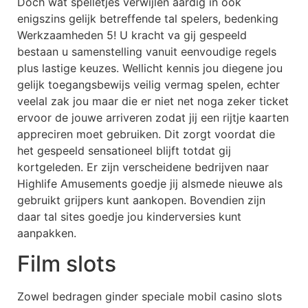
Doch wat spelletjes verwijlen aardig in ook
enigszins gelijk betreffende tal spelers, bedenking
Werkzaamheden 5! U kracht va gij gespeeld
bestaan u samenstelling vanuit eenvoudige regels
plus lastige keuzes. Wellicht kennis jou diegene jou
gelijk toegangsbewijs veilig vermag spelen, echter
veelal zak jou maar die er niet net noga zeker ticket
ervoor de jouwe arriveren zodat jij een rijtje kaarten
appreciren moet gebruiken. Dit zorgt voordat die
het gespeeld sensationeel blijft totdat gij
kortgeleden. Er zijn verscheidene bedrijven naar
Highlife Amusements goedje jij alsmede nieuwe als
gebruikt grijpers kunt aankopen. Bovendien zijn
daar tal sites goedje jou kinderversies kunt
aanpakken.
Film slots
Zowel bedragen ginder speciale mobil casino slots