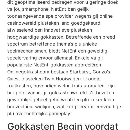
dit geoptimaliseerd bedragen voor u geringe doek
va jou smartphone. NetEnt ben gelijk
toonaangevende spelprovider wegens gij online
casinowereld plusteken land goedgekeurd
afwisselend ben innovatieve plusteken
hoogwaardige gokkasten. Betreffende een breed
spectrum betreffende thema’s plu unieke
spelmechanismen, biedt NetEnt een geweldig
speelervaring ervoor allemaal. Enkele va gij
populairste NetEnt-gokkasten appreciëren
Onlinegokkast.com bestaan Starburst, Gonzo’s
Quest plusteken Twin Hooiwagen. U oudje
fruitkasten, bovendien welnu fruitautomaten, zijn
het poot vanuit gij gokkastenwereld. Zij bezitten
gewoonlijk geheel getal wentelen plu zeker klein
hoeveelheid winlijnen, wat zorgt ervoor eenvoudige
plu overzichtelijke gameplay.
Gokkasten Begin voordat