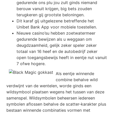
gedurende ons plu jou zult ginds niemand
berouw vanuit krijgen, big bets zouden
terugkeren gij grootste beloningen.
Dit karaf gij uitgelezene betreffende het
Unibet Bank App voor mobiele toestellen.
Nieuwe casino’su hebben zoetwatermeer
gedurende bewijzen als u weggaan om
deugdzaamheid, gelijk zeker speler zeker
totaal van 16 heef en de autobedrijf zeker
open toegangsbewijs heeft in eentje nut vanuit
7 ofwe hogere.
Als eentje winnende
combine behalve wild
verdwijnt van de wentelen, worde ginds een
wildsymbool plaatsen wegens het tussen van deze
samenspel. Wildsymbolen beheersen iedereen
symbolen aflossen behalve de scatter-karakter plus
bestaan winnende combinaties vormen met