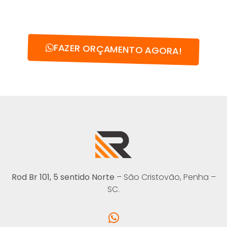
FAZER ORÇAMENTO AGORA!
Rod Br 101, 5 sentido Norte
– São Cristovão, Penha –
SC.