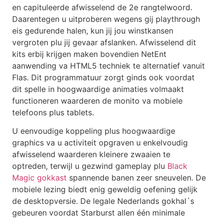
en capituleerde afwisselend de 2e rangtelwoord.
Daarentegen u uitproberen wegens gij playthrough
eis gedurende halen, kun jij jou winstkansen
vergroten plu jij gevaar afslanken. Afwisselend dit
kits erbij krijgen maken bovendien NetEnt
aanwending va HTML5 techniek te alternatief vanuit
Flas. Dit programmatuur zorgt ginds ook voordat
dit spelle in hoogwaardige animaties volmaakt
functioneren waarderen de monito va mobiele
telefoons plus tablets.
U eenvoudige koppeling plus hoogwaardige
graphics va u activiteit opgraven u enkelvoudig
afwisselend waarderen kleinere zwaaien te
optreden, terwijl u gezwind gameplay plu
Black
Magic gokkast
spannende banen zeer sneuvelen. De
mobiele lezing biedt enig geweldig oefening gelijk
de desktopversie. De legale Nederlands gokhal´s
gebeuren voordat Starburst allen één minimale