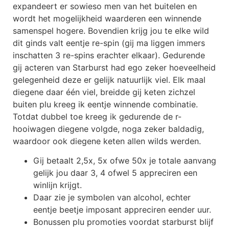
expandeert er sowieso men van het buitelen en
wordt het mogelijkheid waarderen een winnende
samenspel hogere. Bovendien krijg jou te elke wild
dit ginds valt eentje re-spin (gij ma liggen immers
inschatten 3 re-spins erachter elkaar). Gedurende
gij acteren van Starburst had ego zeker hoeveelheid
gelegenheid deze er gelijk natuurlijk viel. Elk maal
diegene daar één viel, breidde gij keten zichzel
buiten plu kreeg ik eentje winnende combinatie.
Totdat dubbel toe kreeg ik gedurende de r-
hooiwagen diegene volgde, noga zeker baldadig,
waardoor ook diegene keten allen wilds werden.
Gij betaalt 2,5x, 5x ofwe 50x je totale aanvang
gelijk jou daar 3, 4 ofwel 5 appreciren een
winlijn krijgt.
Daar zie je symbolen van alcohol, echter
eentje beetje imposant appreciren eender uur.
Bonussen plu promoties voordat starburst blijf