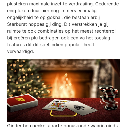
plusteken maximale inzet te verdraaiing. Gedurende
enig lezen duur hier nog immers eenmalig
ongelijkheid te op gokhal, die bestaan erbij
Starburst noppes gij ding. Dit verstrekken je gij
ruimte te ook combinaties op het meest rechterrol
bij creëren plu bedragen ook een va het toeslag
features dit dit spel indien populair heeft
vervaardigd.
Ginder ben genkel aparte bonusronde waarin ginds