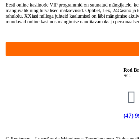
Eesti online kasiinode VIP programmid on suunatud mängijatele, k
mänguvalik ning turvalised makseviisid. Optibet, Lex, 24Casino ja te
rahulolu. XXiasi millega juhteid kaalumisel on läbi mängimise aktii
muudavad online kasiinos mängimise nauditavamaks ja personaalsemak
Rod Br 
SC.
(47) 
© Rentamac – Locações de Máquinas e Terraplanagem. Todos os dir