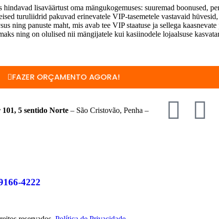
es hindavad lisaväärtust oma mängukogemuses: suuremad boonused, per
ised turuliidrid pakuvad erinevatele VIP-tasemetele vastavaid hüvesid, 
vsus ning panuste maht, mis avab tee VIP staatuse ja sellega kaasnevat
s ning on olulised nii mängijatele kui kasiinodele lojaalsuse kasvata
FAZER ORÇAMENTO AGORA!
101, 5 sentido Norte
– São Cristovão, Penha –
99166-4222
eitos reservados.
Política de Privacidade