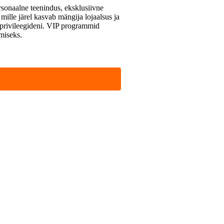
sonaalne teenindus, eksklusiivne
mille järel kasvab mängija lojaalsus ja
e privileegideni. VIP programmid
miseks.