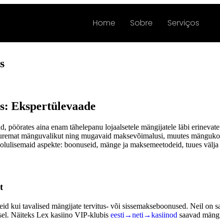
Home
Sobre
Serviços
s
s: Ekspertülevaade
nud, pöörates aina enam tähelepanu lojaalsetele mängijatele läbi erine
 suuremat mänguvalikut ning mugavaid maksevõimalusi, muutes mänguk
olulisemaid aspekte: boonuseid, mänge ja maksemeetodeid, tuues välja 
t
eid kui tavalised mängijate tervitus- või sissemakseboonused. Neil on
el. Näiteks Lex kasiino VIP-klubis
eesti→neti→kasiinod
saavad mängi