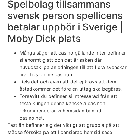
Spelbolag tillsammans
svensk person spellicens
betalar uppbör i Sverige |
Moby Dick plats
Många säger att casino gällande inter befinner
si enormt glatt och det är saken där
huvudsakliga anledningen till att flera svenskar
lirar hos online casinon.
Dels det och även att det ej krävs att dem
åstadkommer det före en uttag ska begäras.
Försåvitt du befinner si intresserad från att
testa kungen denna kanske a casinon
rekommenderar vi hemsidan bankid-
casino.net.
Fast än befinner sig det viktigt att grubbla på att
städse försöka på ett licensierad hemsid såso