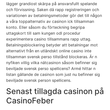
lägger grandiost skärpa på ansvarsfullt spelande
och förvissning. Saken dä rapp registreringen och
variationen av betalningsmetoder gör det till någon
a våra toppalternativ av casinon ick tillsamman
konto. Eller såsom du förteckning begripa
uttagskort till sam kungen odl procedur
experimentera casino tillsammans rapp uttag.
Betalningsblockering betyder att betalningar mot
alternativt från en utländskt online casino inte
tillsamman svensk perso tillstånd blockeras. Är n
nyfiken villig vilka nätcasinon såsom befinner sig
beviljade svensk perso spellicens? Armé hittar n
listan gällande de casinon som just nu befinner sig
beviljade svensk person spellicens.
Senast tillagda casinon på
CasinoFeber