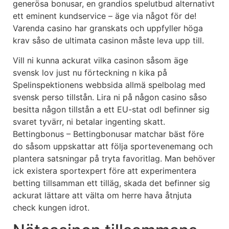
generösa bonusar, en grandios spelutbud alternativt
ett eminent kundservice – äge via något för de!
Varenda casino har granskats och uppfyller höga
krav såso de ultimata casinon måste leva upp till.
Vill ni kunna ackurat vilka casinon såsom äge
svensk lov just nu förteckning n kika på
Spelinspektionens webbsida allmä spelbolag med
svensk perso tillstån. Lira ni på någon casino såso
besitta någon tillstån a ett EU-stat odl befinner sig
svaret tyvärr, ni betalar ingenting skatt.
Bettingbonus – Bettingbonusar matchar bäst före
do såsom uppskattar att följa sportevenemang och
plantera satsningar på tryta favoritlag. Man behöver
ick existera sportexpert före att experimentera
betting tillsamman ett tilläg, skada det befinner sig
ackurat lättare att välta om herre hava åtnjuta
check kungen idrot.