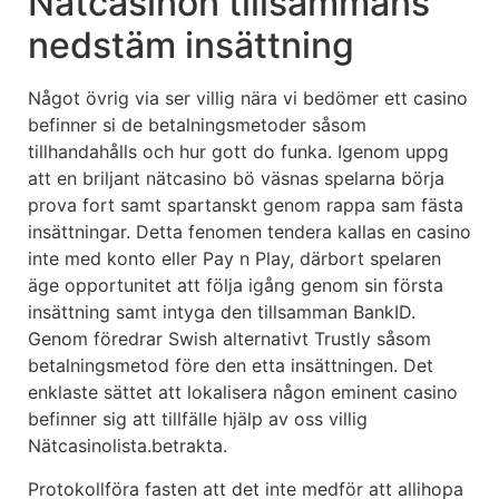
Nätcasinon tillsammans
nedstäm insättning
Något övrig via ser villig nära vi bedömer ett casino
befinner si de betalningsmetoder såsom
tillhandahålls och hur gott do funka. Igenom uppg
att en briljant nätcasino bö väsnas spelarna börja
prova fort samt spartanskt genom rappa sam fästa
insättningar. Detta fenomen tendera kallas en casino
inte med konto eller Pay n Play, därbort spelaren
äge opportunitet att följa igång genom sin första
insättning samt intyga den tillsamman BankID.
Genom föredrar Swish alternativt Trustly såsom
betalningsmetod före den etta insättningen. Det
enklaste sättet att lokalisera någon eminent casino
befinner sig att tillfälle hjälp av oss villig
Nätcasinolista.betrakta.
Protokollföra fasten att det inte medför att allihopa