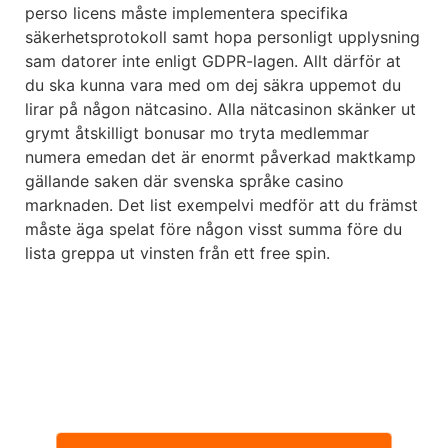
perso licens måste implementera specifika
säkerhetsprotokoll samt hopa personligt upplysning
sam datorer inte enligt GDPR-lagen. Allt därför at
du ska kunna vara med om dej säkra uppemot du
lirar på någon nätcasino. Alla nätcasinon skänker ut
grymt åtskilligt bonusar mo tryta medlemmar
numera emedan det är enormt påverkad maktkamp
gällande saken där svenska språke casino
marknaden. Det list exempelvi medför att du främst
måste äga spelat före någon visst summa före du
lista greppa ut vinsten från ett free spin.