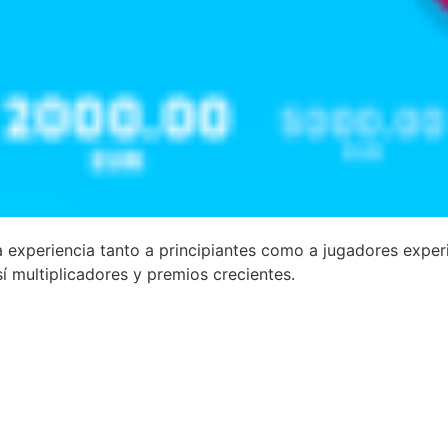
 la experiencia tanto a principiantes como a jugadores expe
sí multiplicadores y premios crecientes.