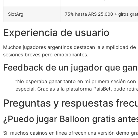
SlotArg
75% hasta ARS 25,000 + giros grat
Experiencia de usuario
Muchos jugadores argentinos destacan la simplicidad de B
sesiones breves pero emocionantes.
Feedback de un jugador que gan
“No esperaba ganar tanto en mi primera sesión con B
especial. Gracias a la plataforma PaisBet, pude retir
Preguntas y respuestas frec
¿Puedo jugar Balloon gratis ante
Sí, muchos casinos en línea ofrecen una versión demo grat