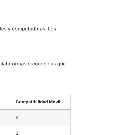
iles y computadoras. Los
o plataformas reconocidas que
Compatibilidad Móvil
Sí
Sí