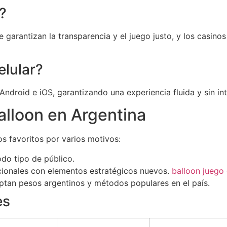
a?
e garantizan la transparencia y el juego justo, y los cas
elular?
Android e iOS, garantizando una experiencia fluida y sin in
Balloon en Argentina
s favoritos por varios motivos:
odo tipo de público.
cionales con elementos estratégicos nuevos.
balloon juego
eptan pesos argentinos y métodos populares en el país.
es