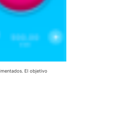
rimentados. El objetivo