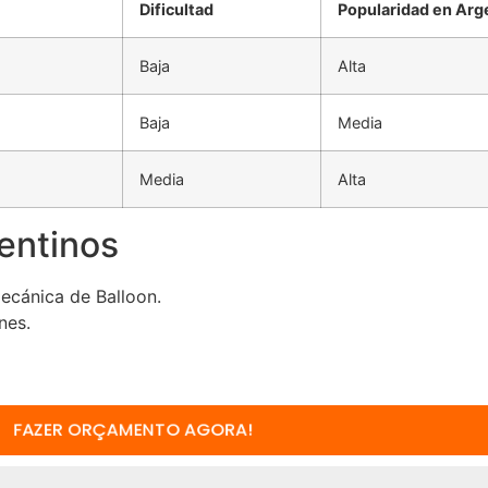
Dificultad
Popularidad en Arg
Baja
Alta
Baja
Media
Media
Alta
entinos
cánica de Balloon.
nes.
FAZER ORÇAMENTO AGORA!