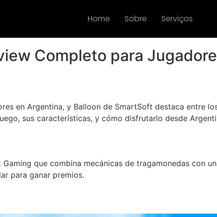
Home
Sobre
Serviços
eview Completo para Jugadore
res en Argentina, y Balloon de SmartSoft destaca entre lo
uego, sus características, y cómo disfrutarlo desde Argenti
ft Gaming que combina mecánicas de tragamonedas con una 
lar para ganar premios.