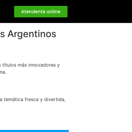
Atendente online
s Argentinos
s títulos más innovadores y
na.
temática fresca y divertida,