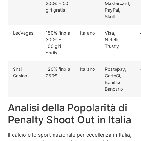
200€ + 50
Mastercard,
giri gratis
PayPal,
Skrill
LeoVegas
150% fino a
Italiano
Visa,
300€ +
Neteller,
100 giri
Trustly
gratis
Snai
120% fino a
Italiano
Postepay,
Casino
250€
CartaSi,
Bonifico
Bancario
Analisi della Popolarità di
Penalty Shoot Out in Italia
Il calcio è lo sport nazionale per eccellenza in Italia,