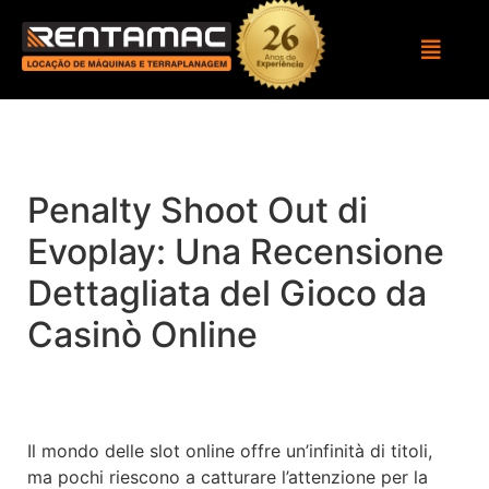
Penalty Shoot Out di
Evoplay: Una Recensione
Dettagliata del Gioco da
Casinò Online
Il mondo delle slot online offre un’infinità di titoli,
ma pochi riescono a catturare l’attenzione per la