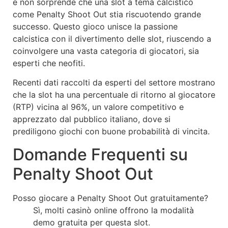
e non sorprende che una slot a tema calcistico
come Penalty Shoot Out stia riscuotendo grande
successo. Questo gioco unisce la passione
calcistica con il divertimento delle slot, riuscendo a
coinvolgere una vasta categoria di giocatori, sia
esperti che neofiti.
Recenti dati raccolti da esperti del settore mostrano
che la slot ha una percentuale di ritorno al giocatore
(RTP) vicina al 96%, un valore competitivo e
apprezzato dal pubblico italiano, dove si
prediligono giochi con buone probabilità di vincita.
Domande Frequenti su
Penalty Shoot Out
Posso giocare a Penalty Shoot Out gratuitamente?
Sì, molti casinò online offrono la modalità
demo gratuita per questa slot.