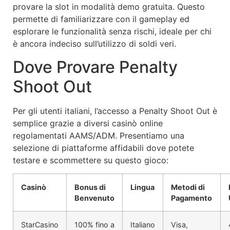
provare la slot in modalità demo gratuita. Questo
permette di familiarizzare con il gameplay ed
esplorare le funzionalità senza rischi, ideale per chi
è ancora indeciso sull’utilizzo di soldi veri.
Dove Provare Penalty
Shoot Out
Per gli utenti italiani, l’accesso a Penalty Shoot Out è
semplice grazie a diversi casinò online
regolamentati AAMS/ADM. Presentiamo una
selezione di piattaforme affidabili dove potete
testare e scommettere su questo gioco:
Casinò
Bonus di
Lingua
Metodi di
Benvenuto
Pagamento
StarCasino
100% fino a
Italiano
Visa,