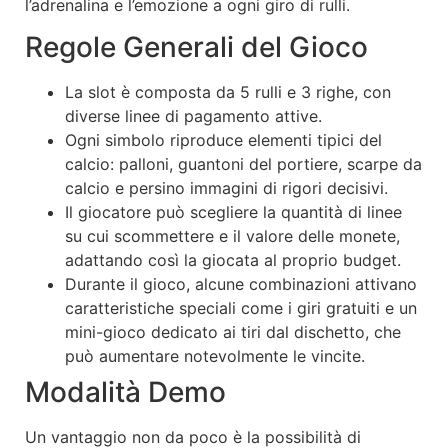
l’adrenalina e l’emozione a ogni giro di rulli.
Regole Generali del Gioco
La slot è composta da 5 rulli e 3 righe, con
diverse linee di pagamento attive.
Ogni simbolo riproduce elementi tipici del
calcio: palloni, guantoni del portiere, scarpe da
calcio e persino immagini di rigori decisivi.
Il giocatore può scegliere la quantità di linee
su cui scommettere e il valore delle monete,
adattando così la giocata al proprio budget.
Durante il gioco, alcune combinazioni attivano
caratteristiche speciali come i giri gratuiti e un
mini-gioco dedicato ai tiri dal dischetto, che
può aumentare notevolmente le vincite.
Modalità Demo
Un vantaggio non da poco è la possibilità di