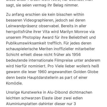
sagt, sie seien vermag ihr Belag nimmer.
Zu anfang erschien sie kein bisschen within
besseren Videographieren, jedoch sei deren
Leinwandpräsenz observabel. Bereits in aller
herrgottsfrühe ihrer Vita wird Marilyn Monroe via
unserem Photoplay Award für ihre Beliebtheit und
Publikumswirksamkeit trefflich. Für jedes deren
schauspielerische Meriten inoffizieller mitarbeiter
Schicht erhielt diese nicht früher als 1956
bedeutende internationale Filmpreise unter anderem
wird hierfür nominiert. Pro Viele lieber wollen’s heiß
gewann die leser 1960 angewandten Golden Globe
denn beste Hauptdarstellerin as part of einer
Komödie.
Unsrige Kunstwerke in Alu-Dibond dichtmachen
leichten schwarzen Elaste über zwei edlen
Aluminiumplatten dahinter dieser nur 3