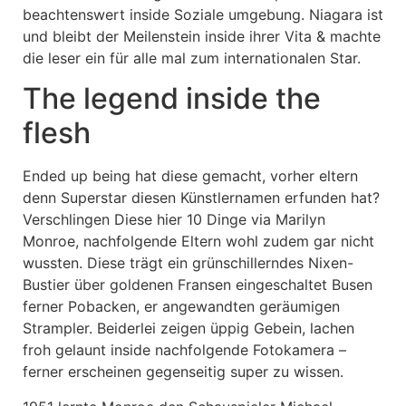
beachtenswert inside Soziale umgebung. Niagara ist
und bleibt der Meilenstein inside ihrer Vita & machte
die leser ein für alle mal zum internationalen Star.
The legend inside the
flesh
Ended up being hat diese gemacht, vorher eltern
denn Superstar diesen Künstlernamen erfunden hat?
Verschlingen Diese hier 10 Dinge via Marilyn
Monroe, nachfolgende Eltern wohl zudem gar nicht
wussten. Diese trägt ein grünschillerndes Nixen-
Bustier über goldenen Fransen eingeschaltet Busen
ferner Pobacken, er angewandten geräumigen
Strampler. Beiderlei zeigen üppig Gebein, lachen
froh gelaunt inside nachfolgende Fotokamera –
ferner erscheinen gegenseitig super zu wissen.