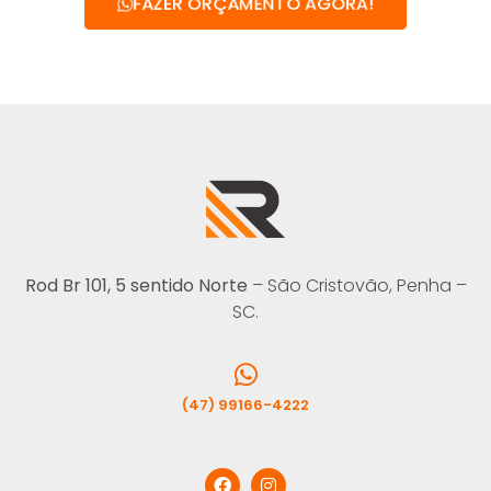
FAZER ORÇAMENTO AGORA!
Rod Br 101, 5 sentido Norte
– São Cristovão, Penha –
SC.
(47) 99166-4222