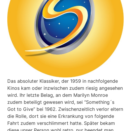
Das absoluter Klassiker, der 1959 in nachfolgende
Kinos kam oder inzwischen zudem riesig angesehen
wird. Ihr letzte Belag, an dem Marilyn Monroe
zudem beteiligt gewesen wird, sei “Something´s
Got to Give” bei 1962. Zwischenzeitlich verlor eltern
die Rolle, dort sie eine Erkrankung von folgende
Fahrt zudem verschlimmert hatte. Später bekam
diese unser Person wohl retro, nur beendet man