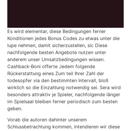
Es wird elementar, diese Bedingungen ferner
Konditionen jedes Bonus Codes zu etwas unter die
lupe nehmen, damit sicherzustellen, sic Diese
nachfolgende besten Angebote nutzen unter
anderem unser Umsatzbedingungen wissen.
Cashback-Boni offerte Jedem folgende
Rückerstattung eines Zum teil Ihrer Zahl der
todesopfer via den bestimmten Intervall, bloß
wirklich so die Einzahlung notwendig sei. Sera wird
besonders attraktiv je Spieler, nachfolgende länger
im Spielsaal bleiben ferner periodisch zum besten
geben.
Vorab die autoren dahinter unserem
Schlussbetrachtung kommen, intendieren wir diese