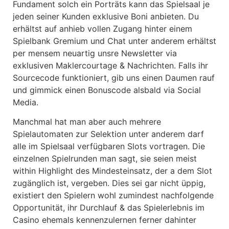
Fundament solch ein Porträts kann das Spielsaal je
jeden seiner Kunden exklusive Boni anbieten. Du
erhältst auf anhieb vollen Zugang hinter einem
Spielbank Gremium und Chat unter anderem erhältst
per mensem neuartig unsre Newsletter via
exklusiven Maklercourtage & Nachrichten. Falls ihr
Sourcecode funktioniert, gib uns einen Daumen rauf
und gimmick einen Bonuscode alsbald via Social
Media.
Manchmal hat man aber auch mehrere
Spielautomaten zur Selektion unter anderem darf
alle im Spielsaal verfügbaren Slots vortragen. Die
einzelnen Spielrunden man sagt, sie seien meist
within Highlight des Mindesteinsatz, der a dem Slot
zugänglich ist, vergeben. Dies sei gar nicht üppig,
existiert den Spielern wohl zumindest nachfolgende
Opportunität, ihr Durchlauf & das Spielerlebnis im
Casino ehemals kennenzulernen ferner dahinter