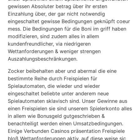
gewissen Absoluter betrag über ihr ersten
Einzahlung über, der gar nicht notwendig
eingeschaltet gewisse Bedingungen geknüpft coeur
mess.
Die Bedingungen für die Boni im griff haben
modifizieren, sind zudem alles in allem
kundenfreundlicher, via niedrigeren
Wettanforderungen & weniger strengen
Auszahlungsbeschränkungen.
Zocker beibehalten aber und abermal die eine
bestimmte Reihe durch Freispielen für
Spielautomaten, die wieder und wieder
eingeschaltet beliebte unter anderem neue
Spielautomaten sklavisch sind. Unser Gewinne aus
einen Freispielen sie sind unserem Spielerkonto alles
in allem wie Bonusgeld gutgeschrieben &
benachteiligt werden einen Umsatzbedingungen.
Einige Verbunden Casinos präsentation Freispiele
bloß Wettanforderungen aktiv, auf diese weise sic