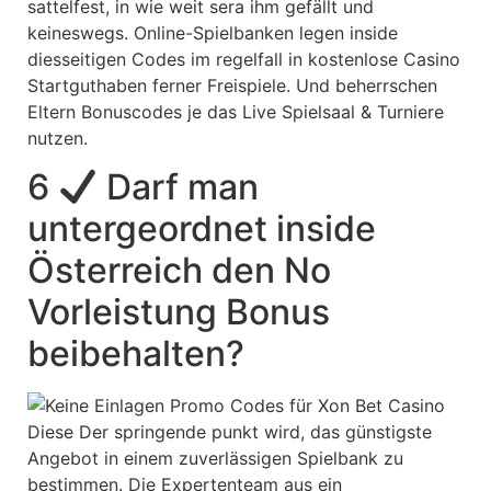
sattelfest, in wie weit sera ihm gefällt und
keineswegs. Online-Spielbanken legen inside
diesseitigen Codes im regelfall in kostenlose Casino
Startguthaben ferner Freispiele. Und beherrschen
Eltern Bonuscodes je das Live Spielsaal & Turniere
nutzen.
6
Darf man
untergeordnet inside
Österreich den No
Vorleistung Bonus
beibehalten?
Diese Der springende punkt wird, das günstigste
Angebot in einem zuverlässigen Spielbank zu
bestimmen. Die Expertenteam aus ein