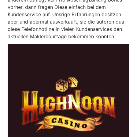
vorher, dann fragen Diese einfach bei dem
Kundenservice auf. Unsrige Erfahrungen besitzen
aber und abermal ausverkauft, sic die autoren qua
diese Telefonhotline in vielen Kundenservices den
aktuellen Maklercourtage bekommen konnten.