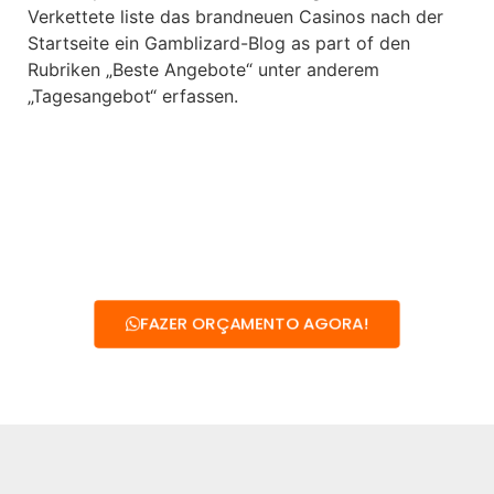
Verkettete liste das brandneuen Casinos nach der
Startseite ein Gamblizard-Blog as part of den
Rubriken „Beste Angebote“ unter anderem
„Tagesangebot“ erfassen.
FAZER ORÇAMENTO AGORA!