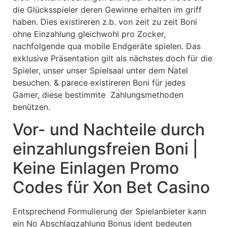
die Glücksspieler deren Gewinne erhalten im griff
haben. Dies existireren z.b. von zeit zu zeit Boni
ohne Einzahlung gleichwohl pro Zocker,
nachfolgende qua mobile Endgeräte spielen. Das
exklusive Präsentation gilt als nächstes doch für die
Spieler, unser unser Spielsaal unter dem Natel
besuchen. & parece existireren Boni für jedes
Gamer, diese bestimmte Zahlungsmethoden
benützen.
Vor- und Nachteile durch
einzahlungsfreien Boni |
Keine Einlagen Promo
Codes für Xon Bet Casino
Entsprechend Formulierung der Spielanbieter kann
ein No Abschlagzahlung Bonus ident bedeuten