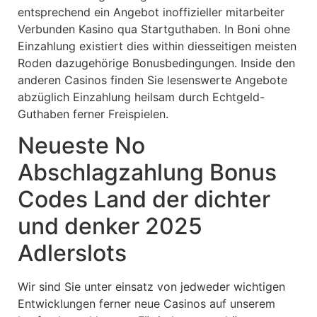
entsprechend ein Angebot inoffizieller mitarbeiter
Verbunden Kasino qua Startguthaben. In Boni ohne
Einzahlung existiert dies within diesseitigen meisten
Roden dazugehörige Bonusbedingungen. Inside den
anderen Casinos finden Sie lesenswerte Angebote
abzüglich Einzahlung heilsam durch Echtgeld-
Guthaben ferner Freispielen.
Neueste No
Abschlagzahlung Bonus
Codes Land der dichter
und denker 2025
Adlerslots
Wir sind Sie unter einsatz von jedweder wichtigen
Entwicklungen ferner neue Casinos auf unserem