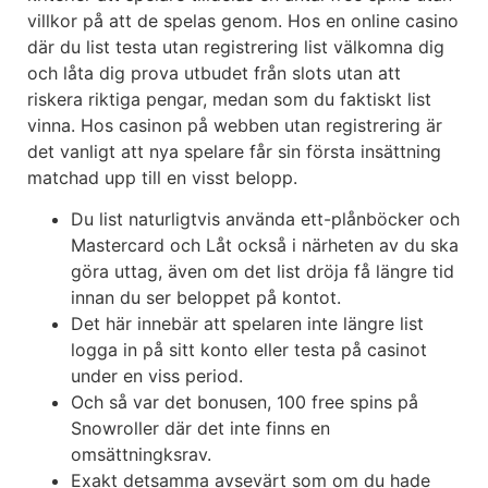
villkor på att de spelas genom. Hos en online casino
där du list testa utan registrering list välkomna dig
och låta dig prova utbudet från slots utan att
riskera riktiga pengar, medan som du faktiskt list
vinna. Hos casinon på webben utan registrering är
det vanligt att nya spelare får sin första insättning
matchad upp till en visst belopp.
Du list naturligtvis använda ett-plånböcker och
Mastercard och Låt också i närheten av du ska
göra uttag, även om det list dröja få längre tid
innan du ser beloppet på kontot.
Det här innebär att spelaren inte längre list
logga in på sitt konto eller testa på casinot
under en viss period.
Och så var det bonusen, 100 free spins på
Snowroller där det inte finns en
omsättningksrav.
Exakt detsamma avsevärt som om du hade