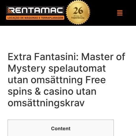
Extra Fantasini: Master of
Mystery spelautomat
utan omsättning Free
spins & casino utan
omsättningskrav
Content