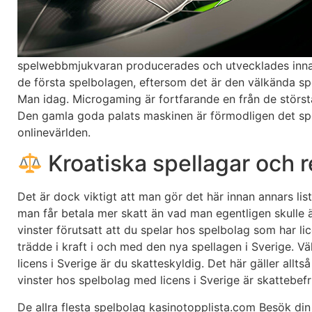
spelwebbmjukvaran producerades och utvecklades innan 
de första spelbolagen, eftersom det är den välkända sp
Man idag. Microgaming är fortfarande en från de störst
Den gamla goda palats maskinen är förmodligen det spe
onlinevärlden.
Kroatiska spellagar och r
Det är dock viktigt att man gör det här innan annars lis
man får betala mer skatt än vad man egentligen skulle ä
vinster förutsatt att du spelar hos spelbolag som har l
trädde i kraft i och med den nya spellagen i Sverige. V
licens i Sverige är du skatteskyldig. Det här gäller all
vinster hos spelbolag med licens i Sverige är skattebefr
De allra flesta spelbolag kasinotopplista.com Besök di