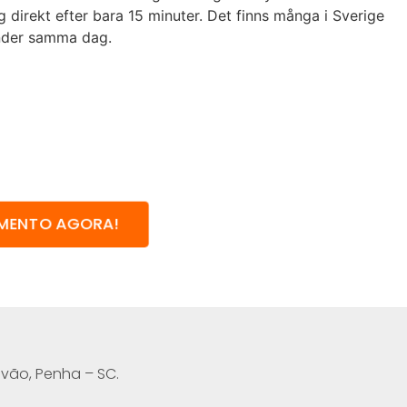
direkt efter bara 15 minuter. Det finns många i Sverige
under samma dag.
MENTO AGORA!
ovão, Penha – SC.