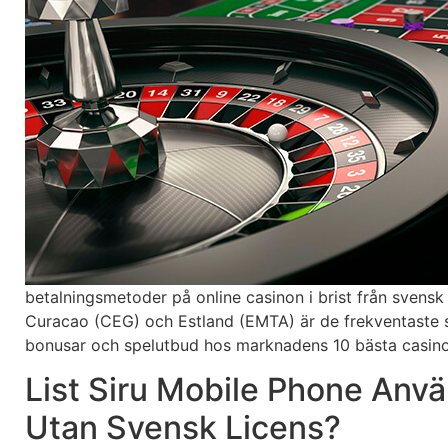
betalningsmetoder på online casinon i brist från svensk 
Curacao (CEG) och Estland (EMTA) är de frekventaste sp
bonusar och spelutbud hos marknadens 10 bästa casinon
List Siru Mobile Phone Anv
Utan Svensk Licens?