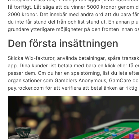
få torftigt. Låt säga att du vinner 5000 kronor genom
2000 kronor. Det innebär med andra ord att du bara få
du inte får stund del från och list stund ut. En annan 
grundare ytterligare möjligheter på den fronten innan
Den första insättningen
Skicka Wix-fakturor, använda betalningar, spåra trans
app. Dina kunder list betala med bara en klick eller få en
passar dem. Om du har en spelstörning, list du leta efter
organisationer som Gamblers Anonymous, GamCare och 
pay.rocker.com för att verifiera att betallänken är riktig