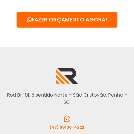
FAZER ORÇAMENTO AGORA!
Rod Br 101, 5 sentido Norte
– São Cristovão, Penha –
SC.
(47) 99166-4222