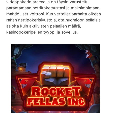
videopokerin areenalla on täysin varusteltu
parantamaan nettikokemustasi ja maksimoimaan
mahdolliset voittosi. Kun vertailet parhaita oikean
rahan nettipokerisivustoja, ota huomioon sellaisia ​​
asioita kuin aktiivisten pelaajien määrä,
kasinopokeripelien tyyppi ja sovellus.