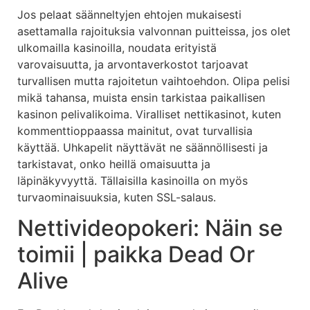
Jos pelaat säänneltyjen ehtojen mukaisesti
asettamalla rajoituksia valvonnan puitteissa, jos olet
ulkomailla kasinoilla, noudata erityistä
varovaisuutta, ja arvontaverkostot tarjoavat
turvallisen mutta rajoitetun vaihtoehdon. Olipa pelisi
mikä tahansa, muista ensin tarkistaa paikallisen
kasinon pelivalikoima. Viralliset nettikasinot, kuten
kommenttioppaassa mainitut, ovat turvallisia
käyttää. Uhkapelit näyttävät ne säännöllisesti ja
tarkistavat, onko heillä omaisuutta ja
läpinäkyvyyttä. Tällaisilla kasinoilla on myös
turvaominaisuuksia, kuten SSL-salaus.
Nettivideopokeri: Näin se
toimii | paikka Dead Or
Alive