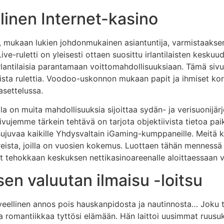
linen Internet-kasino
 mukaan lukien johdonmukainen asiantuntija, varmistaakse
-ruletti on yleisesti ottaen suosittu irlantilaisten keskuud
 irlantilaisia ​​parantamaan voittomahdollisuuksiaan. Tämä si
aista rulettia. Voodoo-uskonnon mukaan papit ja ihmiset kori
 asettelussa.
lla on muita mahdollisuuksia sijoittaa sydän- ja verisuonijär
ivujemme tärkein tehtävä on tarjota objektiivista tietoa pai
 sujuvaa kaikille Yhdysvaltain iGaming-kumppaneille. Meitä
opareista, joilla on vuosien kokemus. Luottaen tähän menness
t tehokkaan keskuksen nettikasinoareenalle aloittaessaan 
sen valuutan ilmaisu -loitsu
veellinen annos pois hauskanpidosta ja nautinnosta… Joku to
ja romantiikkaa tyttösi elämään. Hän laittoi uusimmat ruusu