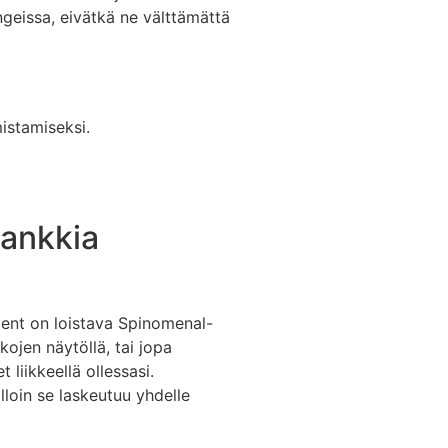
ngeissa, eivätkä ne välttämättä
istamiseksi.
hankkia
ment on loistava Spinomenal-
ojen näytöllä, tai jopa
liikkeellä ollessasi.
loin se laskeutuu yhdelle