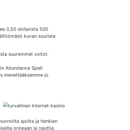
ee 0,50 dollarista 500
välittömästi kuvan suurista
llista suuremmat voitot.
uin Abundance Spell.
yös menettääksemme jo
uonoilta ajoilta ja henkien
keilla onneaan ja nauttia