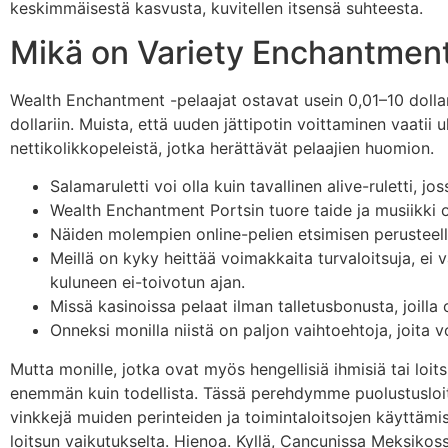
keskimmäisestä kasvusta, kuvitellen itsensä suhteesta.
Mikä on Variety Enchantmenti
Wealth Enchantment -pelaajat ostavat usein 0,01–10 dollar
dollariin. Muista, että uuden jättipotin voittaminen vaatii 
nettikolikkopeleistä, jotka herättävät pelaajien huomion.
Salamaruletti voi olla kuin tavallinen alive-ruletti, j
Wealth Enchantment Portsin tuore taide ja musiikki o
Näiden molempien online-pelien etsimisen perusteell
Meillä on kyky heittää voimakkaita turvaloitsuja,
kuluneen ei-toivotun ajan.
Missä kasinoissa pelaat ilman talletusbonusta, joilla
Onneksi monilla niistä on paljon vaihtoehtoja, joita 
Mutta monille, jotka ovat myös hengellisiä ihmisiä tai loit
enemmän kuin todellista. Tässä perehdymme puolustusloits
vinkkejä muiden perinteiden ja toimintaloitsojen käyttämis
loitsun vaikutukselta. Hienoa. Kyllä, Cancunissa Meksikoss