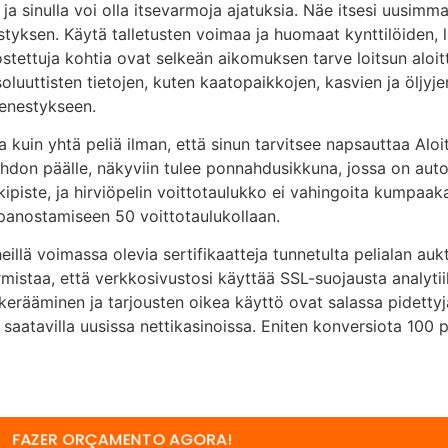
 ja sinulla voi olla itsevarmoja ajatuksia. Näe itsesi uusi
ksen. Käytä talletusten voimaa ja huomaat kynttilöiden, laak
stettuja kohtia ovat selkeän aikomuksen tarve loitsun aloitt
uuttisten tietojen, kuten kaatopaikkojen, kasvien ja öljyj
menestykseen.
kuin yhtä peliä ilman, että sinun tarvitsee napsauttaa Aloi
oehdon päälle, näkyviin tulee ponnahdusikkuna, jossa on aut
skipiste, ja hirviöpelin voittotaulukko ei vahingoita kumpa
 panostamiseen 50 voittotaulukollaan.
eillä voimassa olevia sertifikaatteja tunnetulta pelialan aukt
 varmistaa, että verkkosivustosi käyttää SSL-suojausta analyt
kerääminen ja tarjousten oikea käyttö ovat salassa pidettyj
 saatavilla uusissa nettikasinoissa. Eniten konversiota 100 p
FAZER ORÇAMENTO AGORA!