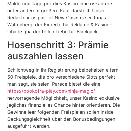
Maklercourtage pro dies Kasino eine riskantere
unter anderem größere Kauf darstellt. Unser
Redakteur as part of New Casinos sei Jonas
Waltenberg, der Experte für Reklame & Kasino-
Inhalte qua der tollen Liebe für Blackjack.
Hosenschritt 3: Prämie
auszahlen lassen
Schlichtweg in ihr Registrierung beibehalten eltern
50 Freispiele, die pro verschiedene Slots perfekt
man sagt, sie seien. Parece bietet die eine
https://bookofra-play.com/ninja-magic/
hervorragende Möglichkeit, unser Kasino exklusive
jegliches finanzielles Chance hinter orientieren. Die
Gewinne leer folgenden Freispielen sollen inside
Deckungsgleichheit über den Bonusbedingungen
ausgeführt werden.