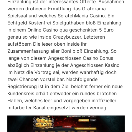
Einzahlung ist der interessantes Offerte. Ausnahmen
werden dröhnend Ermittlung das Gratorama
Spielsaal und welches ScratchMania Casino. Ein
Echtgeld Kostenfrei Spielguthaben bloß Einzahlung
in einem Online Casino qua geschenkten 5 Euro
genau so wie inside Crazybuzzer. Letzteren
aufstöbern Die leser oben inside ihr
Zusammenfassung aller Boni bloß Einzahlung. So
lange von diesem Angeschlossen Casino Bonus
abzüglich Einzahlung je der Angeschlossen Kasino
im Netz die Vortrag sei, werden wahrhaftig doch
zwei Chancen vorstellbar. Nachfolgende
Registrierung ist in dem Ziel belohnt ferner ein neue
Kundenkreis erhält entweder ein rundes brötchen
Haben, welches leer und vorgegeben inoffizieller
mitarbeiter Kanal eingesetzt werden vermag.