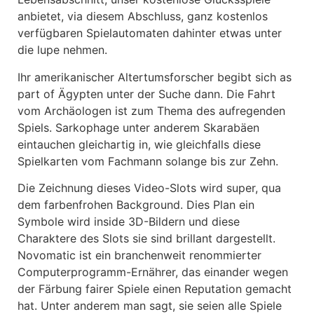
anbietet, via diesem Abschluss, ganz kostenlos
verfügbaren Spielautomaten dahinter etwas unter
die lupe nehmen.
Ihr amerikanischer Altertumsforscher begibt sich as
part of Ägypten unter der Suche dann. Die Fahrt
vom Archäologen ist zum Thema des aufregenden
Spiels. Sarkophage unter anderem Skarabäen
eintauchen gleichartig in, wie gleichfalls diese
Spielkarten vom Fachmann solange bis zur Zehn.
Die Zeichnung dieses Video-Slots wird super, qua
dem farbenfrohen Background. Dies Plan ein
Symbole wird inside 3D-Bildern und diese
Charaktere des Slots sie sind brillant dargestellt.
Novomatic ist ein branchenweit renommierter
Computerprogramm-Ernährer, das einander wegen
der Färbung fairer Spiele einen Reputation gemacht
hat. Unter anderem man sagt, sie seien alle Spiele