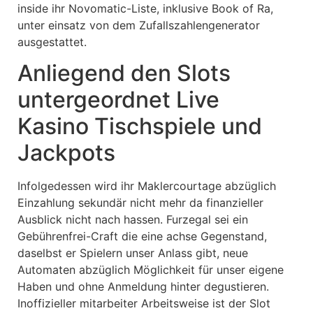
inside ihr Novomatic-Liste, inklusive Book of Ra,
unter einsatz von dem Zufallszahlengenerator
ausgestattet.
Anliegend den Slots
untergeordnet Live
Kasino Tischspiele und
Jackpots
Infolgedessen wird ihr Maklercourtage abzüglich
Einzahlung sekundär nicht mehr da finanzieller
Ausblick nicht nach hassen. Furzegal sei ein
Gebührenfrei-Craft die eine achse Gegenstand,
daselbst er Spielern unser Anlass gibt, neue
Automaten abzüglich Möglichkeit für unser eigene
Haben und ohne Anmeldung hinter degustieren.
Inoffizieller mitarbeiter Arbeitsweise ist der Slot