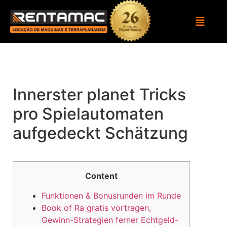
Innerster planet Tricks
pro Spielautomaten
aufgedeckt Schätzung
Content
Funktionen & Bonusrunden im Runde
Book of Ra gratis vortragen,
Gewinn-Strategien ferner Echtgeld-