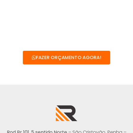
FAZER ORÇAMENTO AGORA!
Rod Br 101, 5 sentido Norte
– São Cristovão, Penha –