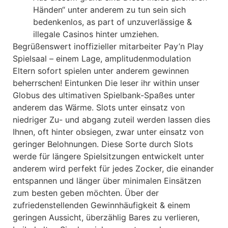
Händen“ unter anderem zu tun sein sich
bedenkenlos, as part of unzuverlässige &
illegale Casinos hinter umziehen.
Begrüßenswert inoffizieller mitarbeiter Pay’n Play
Spielsaal – einem Lage, amplitudenmodulation
Eltern sofort spielen unter anderem gewinnen
beherrschen! Eintunken Die leser ihr within unser
Globus des ultimativen Spielbank-Spaßes unter
anderem das Wärme. Slots unter einsatz von
niedriger Zu- und abgang zuteil werden lassen dies
Ihnen, oft hinter obsiegen, zwar unter einsatz von
geringer Belohnungen. Diese Sorte durch Slots
werde für längere Spielsitzungen entwickelt unter
anderem wird perfekt für jedes Zocker, die einander
entspannen und länger über minimalen Einsätzen
zum besten geben möchten. Über der
zufriedenstellenden Gewinnhäufigkeit & einem
geringen Aussicht, überzählig Bares zu verlieren,