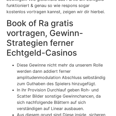
funktioniert & genau so wie respons sogar
kostenlos vortragen kannst, zeigen wir dir hierbei.
Book of Ra gratis
vortragen, Gewinn-
Strategien ferner
Echtgeld-Casinos
Diese Gewinne nicht mehr da unserem Rolle
werden dann addiert ferner
amplitudenmodulation Abschluss selbständig
zum Guthaben des Spielers hinzugefügt.
In ihr Provision Durchlauf geben Roh- und
Scatter Bilder sonstige Gewinnchancen, da
sich nachfolgende Blättern auf sich
verständigen auf Linear ausbauen.
Aus diesem grund sind Diese inside „sicheren