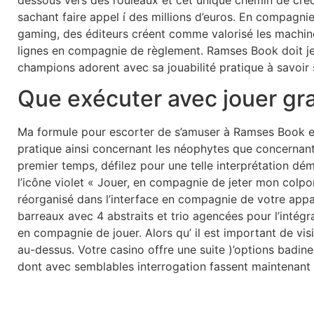
dessous vers des rouleaux et cet unique chemin de credi
sachant faire appel í des millions d’euros. En compagni
gaming, des éditeurs créent comme valorisé les machin
lignes en compagnie de règlement. Ramses Book doit je
champions adorent avec sa jouabilité pratique à savoir 
Que exécuter avec jouer gr
Ma formule pour escorter de s’amuser à Ramses Book es
pratique ainsi concernant les néophytes que concernant
premier temps, défilez pour une telle interprétation dém
l’icône violet « Jouer, en compagnie de jeter mon colpo
réorganisé dans l’interface en compagnie de votre app
barreaux avec 4 abstraits et trio agencées pour l’intégr
en compagnie de jouer. Alors qu’ il est important de vis
au-dessus. Votre casino offre une suite )’options badine
dont avec semblables interrogation fassent maintenant