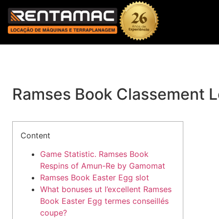
Ramses Book Classement Le
Content
Game Statistic. Ramses Book
Respins of Amun-Re by Gamomat
Ramses Book Easter Egg slot
What bonuses ut l’excellent Ramses
Book Easter Egg termes conseillés
coupe?