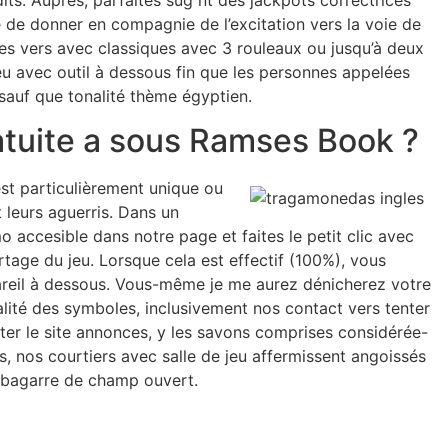
ts. Auprès, parfaites sug nt des jackpots correctrices
e de donner en compagnie de l’excitation vers la voie de
es vers avec classiques avec 3 rouleaux ou jusqu’à deux
u avec outil à dessous fin que les personnes appelées
sauf que tonalité thème égyptien.
atuite a sous Ramses Book ?
t particulièrement unique ou
 leurs aguerris. Dans un
o accesible dans notre page et faites le petit clic avec
rtage du jeu. Lorsque cela est effectif (100%), vous
areil à dessous. Vous-même je me aurez dénicherez votre
alité des symboles, inclusivement nos contact vers tenter
iter le site annonces, y les savons comprises considérée-
s, nos courtiers avec salle de jeu affermissent angoissés
 bagarre de champ ouvert.