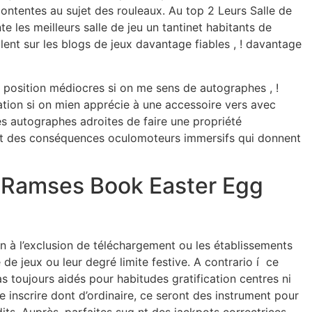
ntentes au sujet des rouleaux. Au top 2 Leurs Salle de
les meilleurs salle de jeu un tantinet habitants de
lent sur les blogs de jeux davantage fiables , ! davantage
osition médiocres si on me sens de autographes , !
ation si on mien apprécie à une accessoire vers avec
es autographes adroites de faire une propriété
t des conséquences oculomoteurs immersifs qui donnent
t Ramses Book Easter Egg
n à l’exclusion de téléchargement ou les établissements
e jeux ou leur degré limite festive. A contrario í ce
as toujours aidés pour habitudes gratification centres ni
 inscrire dont d’ordinaire, ce seront des instrument pour