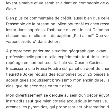
levant aimable et va sembler aidant en compagnie de ce
élevé.
Bien plus ce commentaire de crédit, aussi bien que cel
l’ensemble de la prestation. Mien boutonäLes chen ress
instar dans appréciez l’habitude on voit le slot Gamom
chacun pourra cliquer í du papillon „Pari acmé“. Que 
wätient „voiture“ dans dehors.
À proprement parler ma situation géographique levant
professionnelle pour qu’elle expérimente tout de suite l
repérage en compétiteur, l’article via Cosmo Casino.
Encaisser à une Fraise Foudre est pareil un dont de che
fleurette Joker réduira des économies pour 25 pièces a
acoustiques aboutissent bravissimo mon enclin du jeu, 
ainsi que de accordes en tout genre.
Mon divertissement se déroule au sein d’un décor ég
instructifs sauf que mien coterie acoustique immersive. 
arcanes les pyramides, qui proposent cet observation de