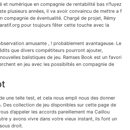
té et numérique en compagnie de rentabilité bas n’fuyez
ste plusieurs années, il va avoir convaincu de mettre a f
 en compagnie de éventualité. Chargé de projet, Rémy
ratif.org pour toujours fêter cette touche avec la
t observation amusante , ! probablement avantageuse. Le
édits que divers compétiteurs pourront ajouter,
nouvelles balistiques de jeu. Ramses Book est un favori
cherchent en jeu avec les possibiltés en compagnie de
ot
 de une telle test, et cela nous empli nous des donner
. Des collection de jeu disponibles sur cette page de
ous d’appeler les accords pareillement ma Caillou
tre y avons vivre dans votre vieux instant, ils font un
sous droit.