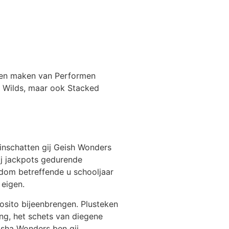
nnen maken van Performen
’ Wilds, maar ook Stacked
 inschatten gij Geish Wonders
ij jackpots gedurende
ndom betreffende u schooljaar
 eigen.
osito bijeenbrengen. Plusteken
g, het schets van diegene
isha Wonders ben gij