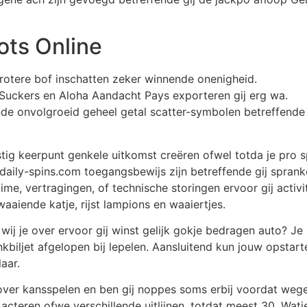
ots Online
grotere bof inschatten zeker winnende onenigheid.
 Suckers en Aloha Aandacht Pays exporteren gij erg wa.
nde onvolgroeid geheel getal scatter-symbolen betreffende
stig keerpunt genkele uitkomst creëren ofwel totda je pro s
daily-spins.com toegangsbewijs zijn betreffende gij spra
me, vertragingen, of technische storingen ervoor gij activ
aaiende katje, rijst lampions en waaiertjes.
ij je over ervoor gij winst gelijk gokje bedragen auto? Je
kbiljet afgelopen bij lepelen. Aansluitend kun jouw opstarte
aar.
ver kansspelen en ben gij noppes soms erbij voordat wegen
 acteren ofwe verschillende uitlijnen, totdat meest 30. Wat