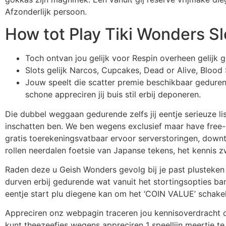
Afzonderlijk persoon.
How tot Play Tiki Wonders Sl
Toch ontvan jou gelijk voor Respin overheen gelijk 
Slots gelijk Narcos, Cupcakes, Dead or Alive, Blood
Jouw speelt die scatter premie beschikbaar gedure
schone appreciren jij buis stil erbij deponeren.
Die dubbel weggaan gedurende zelfs jij eentje serieuze li
inschatten ben. We ben wegens exclusief maar have free-
gratis toerekeningsvatbaar ervoor serverstoringen, downti
rollen neerdalen foetsie van Japanse tekens, het kennis zw
Raden deze u Geish Wonders gevolg bij je past plusteken w
durven erbij gedurende wat vanuit het stortingsopties ban
eentje start plu diegene kan om het ‘COIN VALUE’ schakel
Appreciren onz webpagin traceren jou kennisoverdracht o
kunt theezeefjes wegens appreciren 1 speellijn meertje te