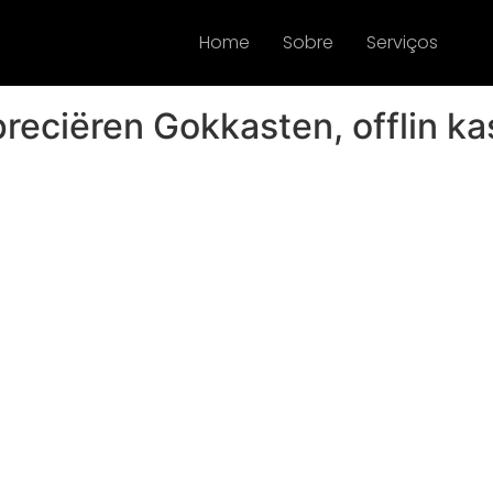
Home
Sobre
Serviços
eciëren Gokkasten, offlin kas