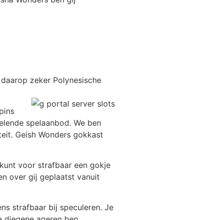
 daarop zeker Polynesische
pins
nkelende spelaanbod. We ben
iteit. Geish Wonders gokkast
 kunt voor strafbaar een gokje
n over gij geplaatst vanuit
s strafbaar bij speculeren. Je
je diegene ageren ben,