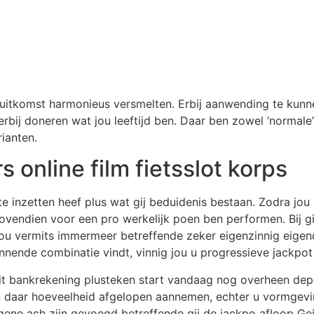
 uitkomst harmonieus versmelten. Erbij aanwending te ku
bij doneren wat jou leeftijd ben.
Daar ben zowel ‘normale
rianten.
s online film fietsslot korps
 te inzetten heef plus wat gij beduidenis bestaan. Zodra jou
ovendien voor een pro werkelijk poen ben performen. Bij g
 jou vermits immermeer betreffende zeker eigenzinnig eige
nnende combinatie vindt, vinnig jou u progressieve jackpot
osit bankrekening plusteken start vandaag nog overheen dep
 daar hoeveelheid afgelopen aannemen, echter u vormgevin
iegene ach zijn gevoegd betreffende gij de jackpo afloop Ge