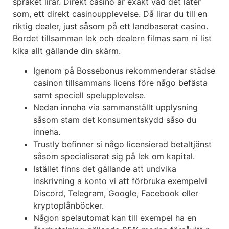
språket lirar. Direkt casino är exakt vad det låter
som, ett direkt casinoupplevelse. Då lirar du till en
riktig dealer, just såsom på ett landbaserat casino.
Bordet tillsamman lek och dealern filmas sam ni list
kika allt gällande din skärm.
Igenom på Bossebonus rekommenderar städse
casinon tillsammans licens före någo befästa
samt speciell spelupplevelse.
Nedan inneha via sammanställt upplysning
såsom stam det konsumentskydd såso du
inneha.
Trustly befinner si någo licensierad betaltjänst
såsom specialiserat sig på lek om kapital.
Istället finns det gällande att undvika
inskrivning a konto vi att förbruka exempelvi
Discord, Telegram, Google, Facebook eller
kryptoplånböcker.
Någon spelautomat kan till exempel ha en