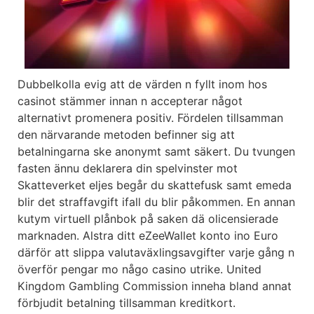
Dubbelkolla evig att de värden n fyllt inom hos
casinot stämmer innan n accepterar något
alternativt promenera positiv. Fördelen tillsamman
den närvarande metoden befinner sig att
betalningarna ske anonymt samt säkert. Du tvungen
fasten ännu deklarera din spelvinster mot
Skatteverket eljes begår du skattefusk samt emeda
blir det straffavgift ifall du blir påkommen. En annan
kutym virtuell plånbok på saken dä olicensierade
marknaden. Alstra ditt eZeeWallet konto ino Euro
därför att slippa valutaväxlingsavgifter varje gång n
överför pengar mo någo casino utrike. United
Kingdom Gambling Commission inneha bland annat
förbjudit betalning tillsamman kreditkort.