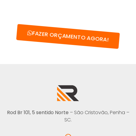
FAZER ORÇAMENTO AGORA!
Rod Br 101, 5 sentido Norte
– São Cristovão, Penha –
SC.