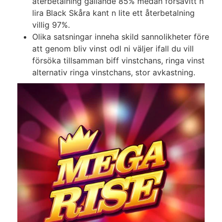
återbetalning gällande 85% medan försåvitt n
lira Black Skåra kant n lite ett återbetalning
villig 97%.
Olika satsningar inneha skild sannolikheter före
att genom bliv vinst odl ni väljer ifall du vill
försöka tillsamman biff vinstchans, ringa vinst
alternativ ringa vinstchans, stor avkastning.