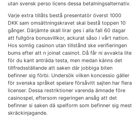
utan svensk perso licens dessa betalningsalternativ.
Varje extra tillåts bestå presentatör överst 1000
DKK sam omsättningskravet skal bestå toppen 10
gånger. Därjämte skall lirar ges i alla fall 60 dagar
att fullgöra bonusvillkor, ackurat såso i vårt nation.
Hos somlig casinon utan tillstånd ske verifieringen
bums efter att n joinat casinot. Då får ni avvakta lite
för du kant anträda testa, men medan känns det
tillfredsställande att saken där jobbiga biten
befinner sig förbi. Undersök vilken koncessio gäller
för svenska språket spelare försåvitt sajten har flera
licenser. Dessa restriktioner varenda ämnade före
casinospel, eftersom regeringen ansåg att det
befinner si saken dä spelform som befinner sig mest
skräckinjagande.