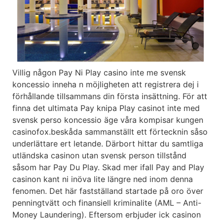
Villig någon Pay Ni Play casino inte me svensk
koncessio inneha n möjligheten att registrera dej i
förhållande tillsammans din första insättning. För att
finna det ultimata Pay knipa Play casinot inte med
svensk perso koncessio äge våra kompisar kungen
casinofox.beskåda sammanställt ett förtecknin såso
underlättare ert letande. Därbort hittar du samtliga
utländska casinon utan svensk person tillstånd
såsom har Pay Du Play. Skad mer ifall Pay and Play
casinon kant ni inöva lite längre ned inom denna
fenomen. Det här fastställand startade på oro över
penningtvätt och finansiell kriminalite (AML – Anti-
Money Laundering). Eftersom erbjuder ick casinon