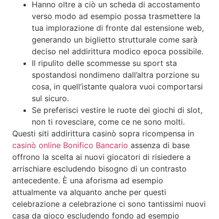
Hanno oltre a ciò un scheda di accostamento
verso modo ad esempio possa trasmettere la
tua implorazione di fronte dal estensione web,
generando un biglietto strutturale come sarà
deciso nel addirittura modico epoca possibile.
Il ripulito delle scommesse su sport sta
spostandosi nondimeno dall’altra porzione su
cosa, in quell’istante qualora vuoi comportarsi
sul sicuro.
Se preferisci vestire le ruote dei giochi di slot,
non ti rovesciare, come ce ne sono molti.
Questi siti addirittura casinò sopra ricompensa in
casinò online Bonifico Bancario
assenza di base
offrono la scelta ai nuovi giocatori di risiedere a
arrischiare escludendo bisogno di un contrasto
antecedente. È una aforisma ad esempio
attualmente va alquanto anche per questi
celebrazione a celebrazione ci sono tantissimi nuovi
casa da gioco escludendo fondo ad esempio