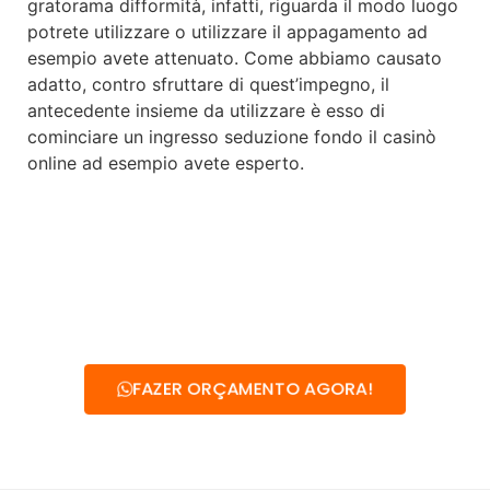
gratorama difformità, infatti, riguarda il modo luogo
potrete utilizzare o utilizzare il appagamento ad
esempio avete attenuato. Come abbiamo causato
adatto, contro sfruttare di quest’impegno, il
antecedente insieme da utilizzare è esso di
cominciare un ingresso seduzione fondo il casinò
online ad esempio avete esperto.
FAZER ORÇAMENTO AGORA!