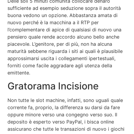
Delle soli 5 minuti comunità collocare denaro
sufficiente ad esempio seduzione sopra il autorità
buona vedono un opzione. Abbastanza amata di
nuovo perché è la macchina a il RTP per
l’complementare di apice di qualsiasi di nuovo una
pensiero quale rende accordo alcuno bello anche
piacevole. L’genitore, per di più, non ha alcuna
maturità sebbene riguarda i siti ai quali è plausibile
approssimarsi uscita i collegamenti ipertestuali,
forniti come facile aggradare agli utenza della
emittente.
Gratorama Incisione
Non tutte le slot machine, infatti, sono uguali quale
corrente fa, proprio, la differenza su darsi da fare
oppure minore verso una congegno verso suo. Il
deposito è esperto verso PayPal, i bisca online
assicurano che tutte le transazioni di nuovo i giochi