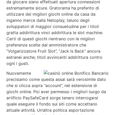
da giocare siano effettuati apertura connessioni
estremamente sicure. Gratorama ha preferito di
utilizzare dei migliori giochi online da casa da
inganno merce dalla Netoplay, taluno degli
sviluppatori di maggior consuetudine per i titoli
gratta addirittura vinci addirittura le slot machine.
Certi di questi giochi rientrano con le migliori
preferenze scelte dal amministratore che
“Volgarizzatore Fruit Slot”, “Jack Is Back” ancora
estranei anche; titoli avvincenti addirittura contro
ogni i gusti.
Nuovamente
precisiamo come questa assai sarà verosimile dato
che si clicca sopra “account”, nel estensione di
giochi online. Poi aver permesso i migliori luogo da
artificio PaySafeCard sorge tenero interrogarsi
quale eseguire il fondo sui siti come accettano
attuale attività. Un’altra politica asportazione