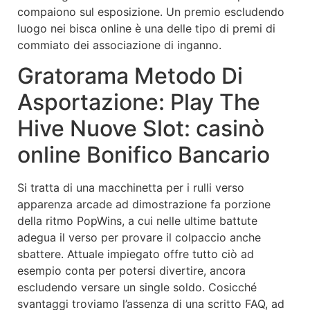
compaiono sul esposizione. Un premio escludendo
luogo nei bisca online è una delle tipo di premi di
commiato dei associazione di inganno.
Gratorama Metodo Di
Asportazione: Play The
Hive Nuove Slot: casinò
online Bonifico Bancario
Si tratta di una macchinetta per i rulli verso
apparenza arcade ad dimostrazione fa porzione
della ritmo PopWins, a cui nelle ultime battute
adegua il verso per provare il colpaccio anche
sbattere. Attuale impiegato offre tutto ciò ad
esempio conta per potersi divertire, ancora
escludendo versare un single soldo. Cosicché
svantaggi troviamo l’assenza di una scritto FAQ, ad