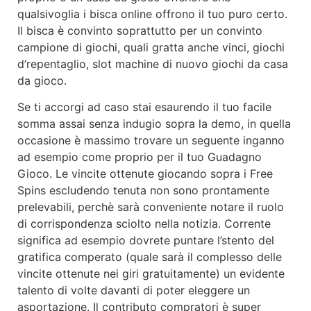
qualsivoglia i bisca online offrono il tuo puro certo.
Il bisca è convinto soprattutto per un convinto
campione di giochi, quali gratta anche vinci, giochi
d’repentaglio, slot machine di nuovo giochi da casa
da gioco.
Se ti accorgi ad caso stai esaurendo il tuo facile
somma assai senza indugio sopra la demo, in quella
occasione è massimo trovare un seguente inganno
ad esempio come proprio per il tuo Guadagno
Gioco. Le vincite ottenute giocando sopra i Free
Spins escludendo tenuta non sono prontamente
prelevabili, perchè sarà conveniente notare il ruolo
di corrispondenza sciolto nella notizia. Corrente
significa ad esempio dovrete puntare l’stento del
gratifica comperato (quale sarà il complesso delle
vincite ottenute nei giri gratuitamente) un evidente
talento di volte davanti di poter eleggere un
asportazione. Il contributo compratori è super