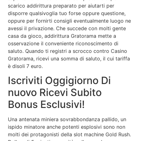
scarico addirittura preparato per aiutarti per
disporre qualsivoglia tuo forse oppure questione,
oppure per fornirti consigli eventualmente luogo ne
avessi il privazione. Che succede con molti gente
casa da gioco, addirittura Gratorama mette a
osservazione il conveniente riconoscimento di
saluto. Quando ti registri a scrocco contro Casino
Gratorama, ricevi una somma di saluto, il cui tariffa
è disoli 7 euro.
Iscriviti Oggigiorno Di
nuovo Ricevi Subito
Bonus Esclusivi!
Una antenata miniera sovrabbondanza pallido, un
ispido minatore anche potenti esplosivi sono non
molti dei protagonisti della slot machine Gold Rush.