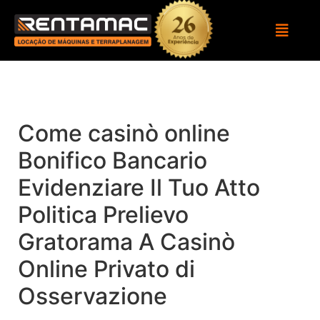
Come casinò online
Bonifico Bancario
Evidenziare Il Tuo Atto
Politica Prelievo
Gratorama A Casinò
Online Privato di
Osservazione