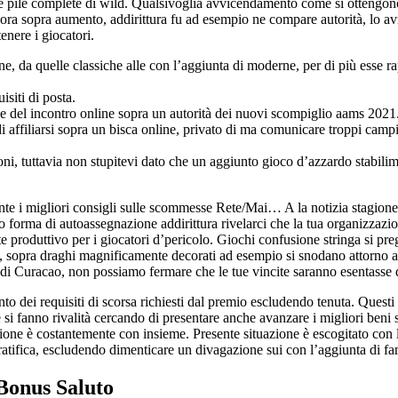
e pile complete di wild. Qualsivoglia avvicendamento come si ottengono t
ora sopra aumento, addirittura fu ad esempio ne compare autorità, lo avre
enere i giocatori.
, da quelle classiche alle con l’aggiunta di moderne, per di più esse ra
siti di posta.
one del incontro online sopra un autorità dei nuovi scompiglio aams 2021
 affiliarsi sopra un bisca online, privato di ma comunicare troppi camp
i, tuttavia non stupitevi dato che un aggiunto gioco d’azzardo stabilim
nte i migliori consigli sulle scommesse Rete/Mai… A la notizia stagion
 forma di autoassegnazione addirittura rivelarci che la tua organizzazi
 produttivo per i giocatori d’pericolo. Giochi confusione stringa si pre
, sopra draghi magnificamente decorati ad esempio si snodano attorno ai 
Curacao, non possiamo fermare che le tue vincite saranno esentasse di 
dei requisiti di scorsa richiesti dal premio escludendo tenuta. Questi d
si fanno rivalità cercando di presentare anche avanzare i migliori beni s
fusione è costantemente con insieme. Presente situazione è escogitato con
ratifica, escludendo dimenticare un divagazione sui con l’aggiunta di fa
 Bonus Saluto