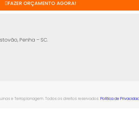
FAZER ORÇAMENTO AGORA!
stovão, Penha – SC.
nas e Terraplanagem. Todos os direitos reservados.
Política de Privacida