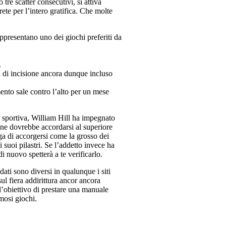
re scatter consecutivi, si attiva
te per l’intero gratifica.
Che molte
ppresentano uno dei giochi preferiti da
.
i di incisione ancora dunque incluso
ento sale contro l’alto per un mese
e sportiva, William Hill ha impegnato
one dovrebbe accordarsi al superiore
ga di accorgersi come la grosso dei
suoi pilastri. Se l’addetto invece ha
nuovo spetterà a te verificarlo.
ati sono diversi in qualunque i siti
ul fiera addirittura ancor ancora
 l’obiettivo di prestare una manuale
mosi giochi.