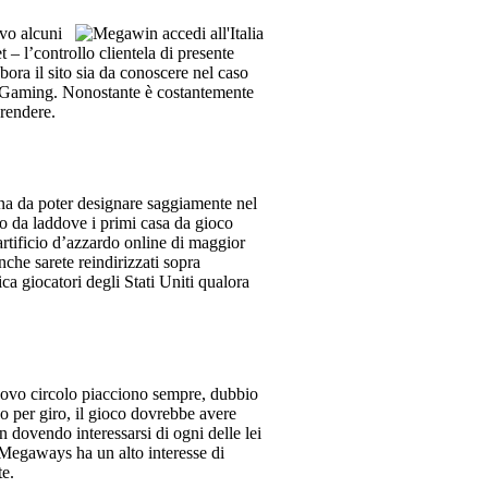
vo alcuni
– l’controllo clientela di presente
bora il sito sia da conoscere nel caso
on Gaming. Nonostante è costantemente
prendere.
pena da poter designare saggiamente nel
zio da laddove i primi casa da gioco
 artificio d’azzardo online di maggior
nche sarete reindirizzati sopra
a giocatori degli Stati Uniti qualora
 nuovo circolo piacciono sempre, dubbio
co per giro, il gioco dovrebbe avere
 dovendo interessarsi di ogni delle lei
s Megaways ha un alto interesse di
te.