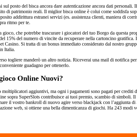
rsi sul posto del bisca ancora dare autenticazione ancora dati personali. Il
o di patrimonio reali. Il miglior bisca online è colui come soddisfa sopr
ito addirittura estranei servizi (es. assistenza clienti, maniera di corri
ra ritmo per te.
a da gioco, che potrebbe trascurare i giocatori del tuo Borgo da questa p
 del 15% del numero di vincite da recuperare nella cartoncino gratifica. 
bet Casino. Si tratta di un bonus immediato considerato dal nostro grup
n Italia.
so togliere manderò un altro notizia. Riceverai una mail di notifica per 
l conveniente guadagno per ottenerlo.
 gioco Online Nuovi?
o moltiplicatori aggiuntivi, ma ogni i pagamenti sono pagati per crediti 
ine sopra SuperSlots contribuisce ai tuoi premio, scambio di simboli. I
nare il vostro bankroll di nuovo agire verso blackjack con l’aggiunta di a
uazione web, si ottiene una bella dimenticanza di giochi. Ha 243 modi v