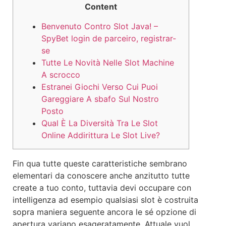
Content
Benvenuto Contro Slot Java! –
SpyBet login de parceiro, registrar-
se
Tutte Le Novità Nelle Slot Machine
A scrocco
Estranei Giochi Verso Cui Puoi
Gareggiare A sbafo Sul Nostro
Posto
Qual È La Diversità Tra Le Slot
Online Addirittura Le Slot Live?
Fin qua tutte queste caratteristiche sembrano
elementari da conoscere anche anzitutto tutte
create a tuo conto, tuttavia devi occupare con
intelligenza ad esempio qualsiasi slot è costruita
sopra maniera seguente ancora le sé opzione di
apertura variano esageratamente. Attuale vuol