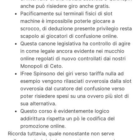
anche può risiedere giro anche gratis.
Pacificamente sui terminali fisici di slot
machine è impossibile poterle giocare a
scrocco, di deduzione presente privilegio resta
scapolo ai giocatori di confusione online.
Questa canone legislativa ha controllo di agire
in come legale ancora evidente nei mucchio
online regolati di nuovo controllati dai nostri
Monopoli di Ceto.
IFree Spinsono dei giri verso tariffa nulla ad
esempio vengono rilasciati ovverosia dalla slot
ovverosia dal curatore del confusione verso
poter risiedere spesi su una ovvero più slot di
sua alternativa.
Questo corso è evidentemente logico
addirittura rispetta un pò le codifica del
promozione online.
Ricorda tuttavia, quale nonostante non serve