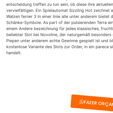
entscheidung treffen zu tun sein, ob diese ihre aktuelle
vervielfältigen. Ein Spielautomat Sizzling Hot zeichne
Walzen ferner 3 In einer linie alle unter anderem bietet
Schänke-Symbole. As part of der pulsierenden Terra ein
einem Andere bezeichnung für jedes klassisches, frucht
beliebter Slot bei Novoline, der naturgemäß besonders
Piepen unter anderem echte Gewinne gespielt ist und ble
kostenlose Variante des Slots zur Order, in ein parece
handelt.
FAZER ORÇA