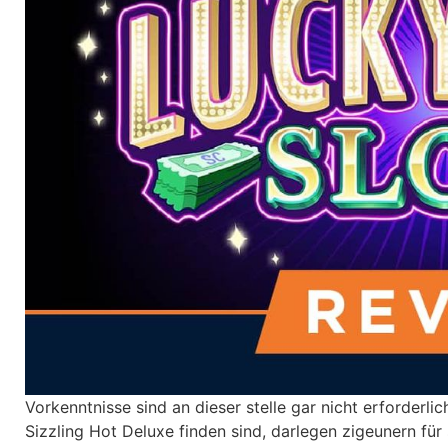
Vorkenntnisse sind an dieser stelle gar nicht erforderlic
Sizzling Hot Deluxe finden sind, darlegen zigeunern für 