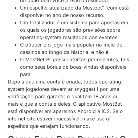
no quão bem você previu o resultado.
Um espelho atualizado da Mostbet” “com está
disponível no ano de nosso recurso.
Um totalizador é um sistema para apostas em
os quais os jogadores são previsões sobre
operating-system resultados dos eventos.
O pôquer é o jogo mais popular no meio de
cassinos ao longo da história, e não é
O MostBet Br possui ofertas permanentes, tais
como seus bônus de boas-vindas disponíveis
para
Depois que uma conta é criada, todos operating-
system jogadores devem är snyggast i por uma
verificação para garantir o qual têm 18 anos ou
mais e que a conta é deles. O aplicativo MostBet
está disponível em aparelhos Android e iOS. Se o
internet site estiver inacessível, make use of
espelhos que estejam funcionando.