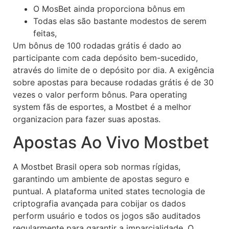
O MosBet ainda proporciona bônus em
Todas elas são bastante modestos de serem
feitas,
Um bônus de 100 rodadas grátis é dado ao
participante com cada depósito bem-sucedido,
através do limite de o depósito por dia. A exigência
sobre apostas para because rodadas grátis é de 30
vezes o valor perform bônus. Para operating
system fãs de esportes, a Mostbet é a melhor
organizacion para fazer suas apostas.
Apostas Ao Vivo Mostbet
A Mostbet Brasil opera sob normas rígidas,
garantindo um ambiente de apostas seguro e
puntual. A plataforma united states tecnologia de
criptografia avançada para cobijar os dados
perform usuário e todos os jogos são auditados
regularmente para garantir a imparcialidade. O