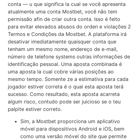
conta — u que significa la cual se você apresenta
atualmente uma conta Mostbet, você não tem
permissão afin de criar outra conta. Isso é feito
para evitar elevados abusos do orden e violações 2
Termos e Condições da Mostbet. A plataforma irá
desativar imediatamente quaisquer conta que
tenham um mesmo nome, endereço de e-mail,
número de telefone systems outras informações de
identificação pessoal. Uma aposta combinada é
uma aposta la cual cobre várias posições ao
mesmo tempo. Somente ze a estimativa para cada
jogador estiver correta é o qual esta aposta terá
sucesso. Como resultado, esta aposta acarreta
algum risco, contudo pode ser juicioso se o teu
palpite estiver correto.
Sim, a Mostbet proporciona um aplicativo
móvel para dispositivos Android e iOS, bem
como uma versão móvel do site que permite