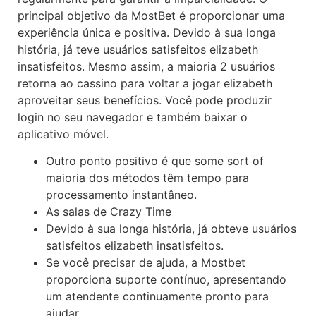
principal objetivo da MostBet é proporcionar uma
experiência única e positiva. Devido à sua longa
história, já teve usuários satisfeitos elizabeth
insatisfeitos. Mesmo assim, a maioria 2 usuários
retorna ao cassino para voltar a jogar elizabeth
aproveitar seus benefícios. Você pode produzir
login no seu navegador e também baixar o
aplicativo móvel.
Outro ponto positivo é que some sort of
maioria dos métodos têm tempo para
processamento instantâneo.
As salas de Crazy Time
Devido à sua longa história, já obteve usuários
satisfeitos elizabeth insatisfeitos.
Se você precisar de ajuda, a Mostbet
proporciona suporte contínuo, apresentando
um atendente continuamente pronto para
ajudar.