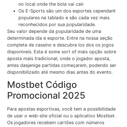
no local onde the bola vai cair.
Os E-Sports são um dos esportes cependant
populares na tablado e são cada vez mais
reconhecidos por sua popularidade.
Seu valor depende da popularidade de uma
determinada ida e esporte. Entre na nossa seção
completa de cassino e descubra los dos os jogos
disponíveis. Esta é some sort of mais opção sobre
aposta mais tradicional, onde o jogador aposta,
antes dasjenige partidas começarem, podendo ser
disponibilizado até mesmo dias antes do evento.
Mostbet Código
Promocional 2025
Para apostas esportivas, você tem a possibilidade
de usar o web-site oficial ou o aplicativo Mostbet.
Os jogadores recebem cartões com números