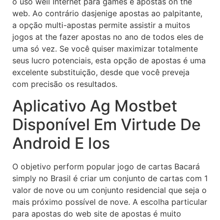
o uso weil Internet para games e apostas on the
web. Ao contrário dasjenige apostas ao palpitante,
a opção multi-apostas permite assistir a muitos
jogos at the fazer apostas no ano de todos eles de
uma só vez. Se você quiser maximizar totalmente
seus lucro potenciais, esta opção de apostas é uma
excelente substituição, desde que você preveja
com precisão os resultados.
Aplicativo Ag Mostbet
Disponível Em Virtude De
Android E Ios
O objetivo perform popular jogo de cartas Bacará
simply no Brasil é criar um conjunto de cartas com 1
valor de nove ou um conjunto residencial que seja o
mais próximo possível de nove. A escolha particular
para apostas do web site de apostas é muito