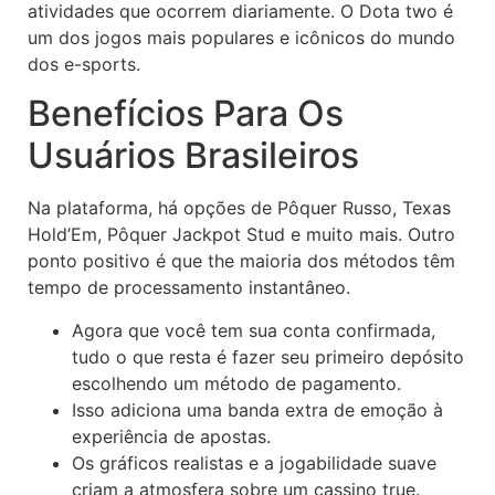
atividades que ocorrem diariamente. O Dota two é
um dos jogos mais populares e icônicos do mundo
dos e-sports.
Benefícios Para Os
Usuários Brasileiros
Na plataforma, há opções de Pôquer Russo, Texas
Hold’Em, Pôquer Jackpot Stud e muito mais. Outro
ponto positivo é que the maioria dos métodos têm
tempo de processamento instantâneo.
Agora que você tem sua conta confirmada,
tudo o que resta é fazer seu primeiro depósito
escolhendo um método de pagamento.
Isso adiciona uma banda extra de emoção à
experiência de apostas.
Os gráficos realistas e a jogabilidade suave
criam a atmosfera sobre um cassino true.