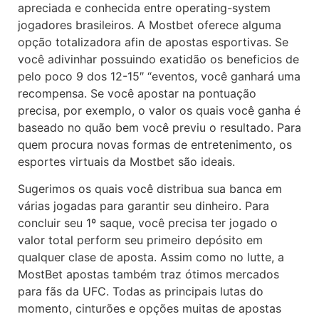
apreciada e conhecida entre operating-system
jogadores brasileiros. A Mostbet oferece alguma
opção totalizadora afin de apostas esportivas. Se
você adivinhar possuindo exatidão os beneficios de
pelo poco 9 dos 12-15″ “eventos, você ganhará uma
recompensa. Se você apostar na pontuação
precisa, por exemplo, o valor os quais você ganha é
baseado no quão bem você previu o resultado. Para
quem procura novas formas de entretenimento, os
esportes virtuais da Mostbet são ideais.
Sugerimos os quais você distribua sua banca em
várias jogadas para garantir seu dinheiro. Para
concluir seu 1º saque, você precisa ter jogado o
valor total perform seu primeiro depósito em
qualquer clase de aposta. Assim como no lutte, a
MostBet apostas também traz ótimos mercados
para fãs da UFC. Todas as principais lutas do
momento, cinturões e opções muitas de apostas