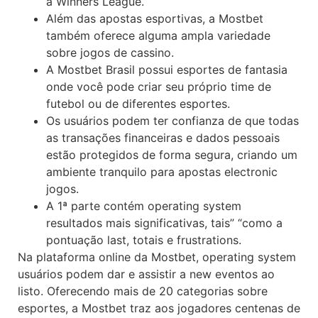
a Winners League.
Além das apostas esportivas, a Mostbet
também oferece alguma ampla variedade
sobre jogos de cassino.
A Mostbet Brasil possui esportes de fantasia
onde você pode criar seu próprio time de
futebol ou de diferentes esportes.
Os usuários podem ter confianza de que todas
as transações financeiras e dados pessoais
estão protegidos de forma segura, criando um
ambiente tranquilo para apostas electronic
jogos.
A 1ª parte contém operating system
resultados mais significativas, tais” “como a
pontuação last, totais e frustrations.
Na plataforma online da Mostbet, operating system
usuários podem dar e assistir a new eventos ao
listo. Oferecendo mais de 20 categorias sobre
esportes, a Mostbet traz aos jogadores centenas de