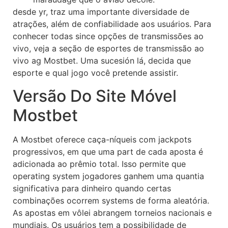
desde yr, traz uma importante diversidade de
atrações, além de confiabilidade aos usuários. Para
conhecer todas since opções de transmissões ao
vivo, veja a seção de esportes de transmissão ao
vivo ag Mostbet. Uma sucesión lá, decida que
esporte e qual jogo você pretende assistir.
Versão Do Site Móvel
Mostbet
A Mostbet oferece caça-níqueis com jackpots
progressivos, em que uma part de cada aposta é
adicionada ao prêmio total. Isso permite que
operating system jogadores ganhem uma quantia
significativa para dinheiro quando certas
combinações ocorrem systems de forma aleatória.
As apostas em vôlei abrangem torneios nacionais e
mundiais. Os usuários tem a possibilidade de