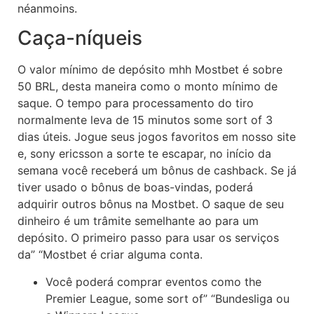
néanmoins.
Caça-níqueis
O valor mínimo de depósito mhh Mostbet é sobre
50 BRL, desta maneira como o monto mínimo de
saque. O tempo para processamento do tiro
normalmente leva de 15 minutos some sort of 3
dias úteis. Jogue seus jogos favoritos em nosso site
e, sony ericsson a sorte te escapar, no início da
semana você receberá um bônus de cashback. Se já
tiver usado o bônus de boas-vindas, poderá
adquirir outros bônus na Mostbet. O saque de seu
dinheiro é um trâmite semelhante ao para um
depósito. O primeiro passo para usar os serviços
da” “Mostbet é criar alguma conta.
Você poderá comprar eventos como the
Premier League, some sort of” “Bundesliga ou