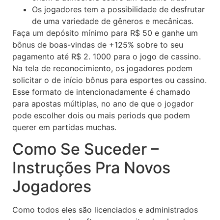
Os jogadores tem a possibilidade de desfrutar
de uma variedade de gêneros e mecânicas.
Faça um depósito mínimo para R$ 50 e ganhe um
bônus de boas-vindas de +125% sobre to seu
pagamento até R$ 2. 1000 para o jogo de cassino.
Na tela de reconocimiento, os jogadores podem
solicitar o de início bônus para esportes ou cassino.
Esse formato de intencionadamente é chamado
para apostas múltiplas, no ano de que o jogador
pode escolher dois ou mais periods que podem
querer em partidas muchas.
Como Se Suceder –
Instruções Pra Novos
Jogadores
Como todos eles são licenciados e administrados