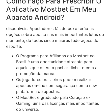
Como Faço Para Prescribir O
Aplicativo Mostbet Em Meu
Aparato Android?
disponíveis. Apostadores fãs de boxe terão as
opções sobre aposta nas mais importantes lutas do
momento, de todas since maiores federações do
esporte.
O Programa para Afiliados da Mostbet no
Brasil é uma oportunidade atraente para
aqueles que querem ganhar dinheiro com a
promoção da marca.
Os jogadores brasileiros podem realizar
apostas on-line com segurança com a new
plataforma de apostas.
O MostBet é graduado pela Curaçao e-
Gaming, uma das licenças mais importantes
do universo.