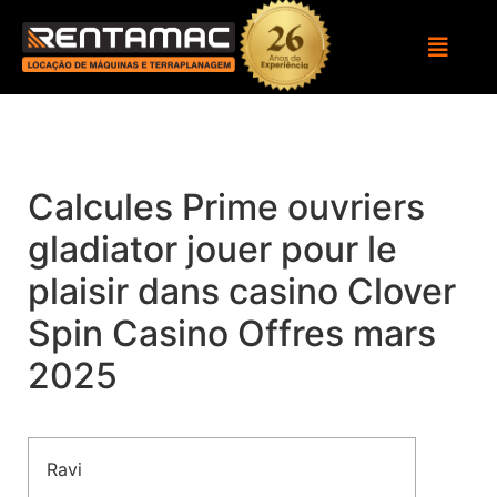
Calcules Prime ouvriers
gladiator jouer pour le
plaisir dans casino Clover
Spin Casino Offres mars
2025
Ravi