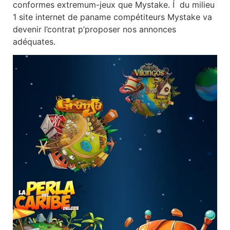
conformes extremum-jeux que Mystake. Í du milieu
1 site internet de paname compétiteurs Mystake va
devenir l’contrat p’proposer nos annonces
adéquates.