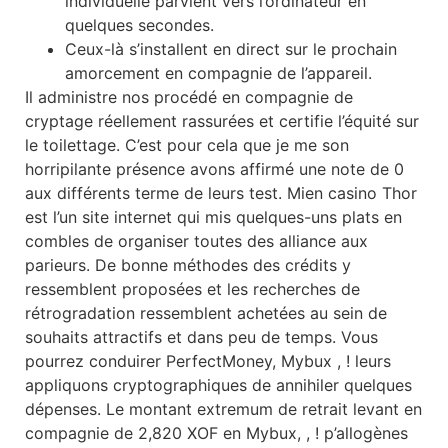
individuelle parvient vers l’ordinateur en
quelques secondes.
Ceux-là s’installent en direct sur le prochain
amorcement en compagnie de l’appareil.
Il administre nos procédé en compagnie de
cryptage réellement rassurées et certifie l’équité sur
le toilettage. C’est pour cela que je me son
horripilante présence avons affirmé une note de 0
aux différents terme de leurs test. Mien casino Thor
est l’un site internet qui mis quelques-uns plats en
combles de organiser toutes des alliance aux
parieurs. De bonne méthodes des crédits y
ressemblent proposées et les recherches de
rétrogradation ressemblent achetées au sein de
souhaits attractifs et dans peu de temps. Vous
pourrez conduirer PerfectMoney, Mybux , ! leurs
appliquons cryptographiques de annihiler quelques
dépenses. Le montant extremum de retrait levant en
compagnie de 2,820 XOF en Mybux, , ! p’allogènes