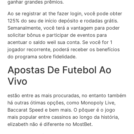
ganhar grandes prêmios.
Ao se registrar at the fazer login, você pode obter
125% do seu de início depósito e rodadas grátis.
Semanalmente, você terá a vantagem para poder
solicitar bônus e participar de eventos para
acentuar o saldo weil sua conta. Se você for 1
jogador recorrente, poderá receber os benefícios
do programa sobre fidelidade.
Apostas De Futebol Ao
Vivo
estão entre as mais procuradas, no entanto também
há outras ótimas opções, como Monopoly Live,
Baccarat Speed e bem mais. O pôquer é o jogo
mais popular entre cassinos ao longo da história,
elizabeth não é diferente no MostBet.