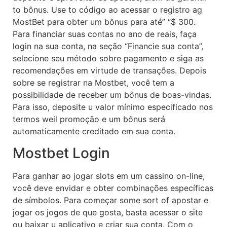
to bônus. Use to código ao acessar o registro ag
MostBet para obter um bônus para até” “$ 300.
Para financiar suas contas no ano de reais, faça
login na sua conta, na seção “Financie sua conta”,
selecione seu método sobre pagamento e siga as
recomendações em virtude de transações. Depois
sobre se registrar na Mostbet, você tem a
possibilidade de receber um bônus de boas-vindas.
Para isso, deposite u valor mínimo especificado nos
termos weil promoção e um bônus será
automaticamente creditado em sua conta.
Mostbet Login
Para ganhar ao jogar slots em um cassino on-line,
você deve envidar e obter combinações específicas
de símbolos. Para começar some sort of apostar e
jogar os jogos de que gosta, basta acessar o site
ou baixar u aplicativo e criar sua conta. Com o