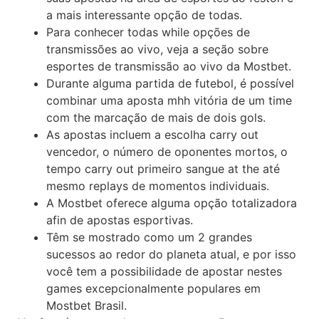
a mais interessante opção de todas.
Para conhecer todas while opções de
transmissões ao vivo, veja a seção sobre
esportes de transmissão ao vivo da Mostbet.
Durante alguma partida de futebol, é possível
combinar uma aposta mhh vitória de um time
com the marcação de mais de dois gols.
As apostas incluem a escolha carry out
vencedor, o número de oponentes mortos, o
tempo carry out primeiro sangue at the até
mesmo replays de momentos individuais.
A Mostbet oferece alguma opção totalizadora
afin de apostas esportivas.
Têm se mostrado como um 2 grandes
sucessos ao redor do planeta atual, e por isso
você tem a possibilidade de apostar nestes
games excepcionalmente populares em
Mostbet Brasil.