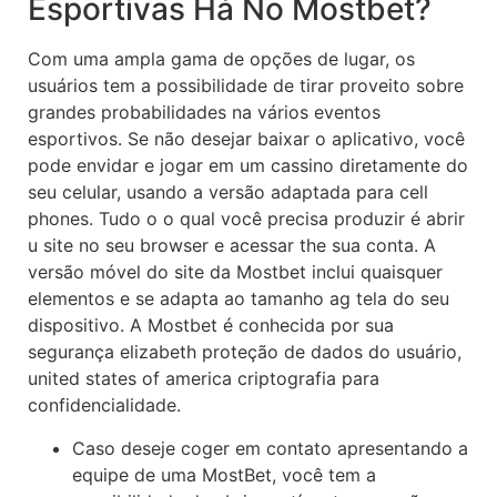
Esportivas Há No Mostbet?
Com uma ampla gama de opções de lugar, os
usuários tem a possibilidade de tirar proveito sobre
grandes probabilidades na vários eventos
esportivos. Se não desejar baixar o aplicativo, você
pode envidar e jogar em um cassino diretamente do
seu celular, usando a versão adaptada para cell
phones. Tudo o o qual você precisa produzir é abrir
u site no seu browser e acessar the sua conta. A
versão móvel do site da Mostbet inclui quaisquer
elementos e se adapta ao tamanho ag tela do seu
dispositivo. A Mostbet é conhecida por sua
segurança elizabeth proteção de dados do usuário,
united states of america criptografia para
confidencialidade.
Caso deseje coger em contato apresentando a
equipe de uma MostBet, você tem a