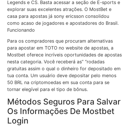
Legends e CS. Basta acessar a seção de E-sports e
explorar suas excelentes atrações. O MostBet e
casa para apostas já sony ericsson consolidou
como acaso de jogadores e apostadores do Brasil.
Funcionando
Para os compradores que procuram alternativas
para apostar em TOTO no website de apostas, a
Mostbet oferece incríveis oportunidades de apostas
nesta categoria. Você receberá as” “rodadas
gratuitas assim o qual o dinheiro for depositado em
tua conta. Um usuário deve depositar pelo menos
50 BRL na criptomoedas em sua conta para se
tornar elegível para el tipo de bônus.
Métodos Seguros Para Salvar
Os Informações De Mostbet
Login