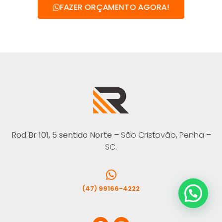
FAZER ORÇAMENTO AGORA!
Rod Br 101, 5 sentido Norte
– São Cristovão, Penha –
SC.
(47) 99166-4222