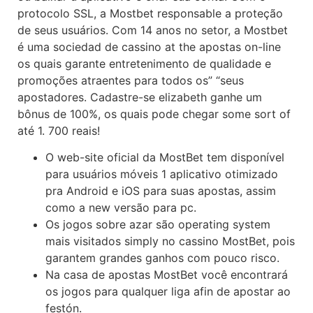
protocolo SSL, a Mostbet responsable a proteção
de seus usuários. Com 14 anos no setor, a Mostbet
é uma sociedad de cassino at the apostas on-line
os quais garante entretenimento de qualidade e
promoções atraentes para todos os” “seus
apostadores. Cadastre-se elizabeth ganhe um
bônus de 100%, os quais pode chegar some sort of
até 1. 700 reais!
O web-site oficial da MostBet tem disponível
para usuários móveis 1 aplicativo otimizado
pra Android e iOS para suas apostas, assim
como a new versão para pc.
Os jogos sobre azar são operating system
mais visitados simply no cassino MostBet, pois
garantem grandes ganhos com pouco risco.
Na casa de apostas MostBet você encontrará
os jogos para qualquer liga afin de apostar ao
festón.