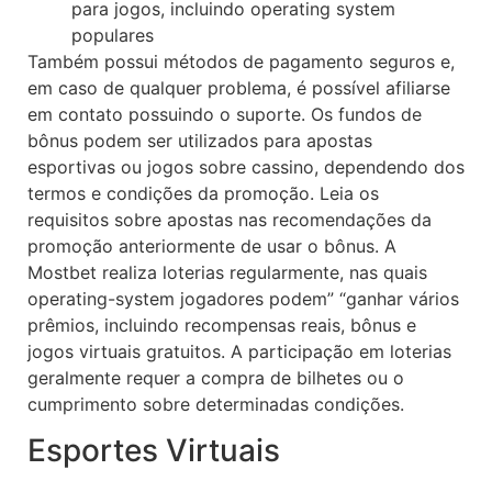
para jogos, incluindo operating system
populares
Também possui métodos de pagamento seguros e,
em caso de qualquer problema, é possível afiliarse
em contato possuindo o suporte. Os fundos de
bônus podem ser utilizados para apostas
esportivas ou jogos sobre cassino, dependendo dos
termos e condições da promoção. Leia os
requisitos sobre apostas nas recomendações da
promoção anteriormente de usar o bônus. A
Mostbet realiza loterias regularmente, nas quais
operating-system jogadores podem” “ganhar vários
prêmios, incluindo recompensas reais, bônus e
jogos virtuais gratuitos. A participação em loterias
geralmente requer a compra de bilhetes ou o
cumprimento sobre determinadas condições.
Esportes Virtuais