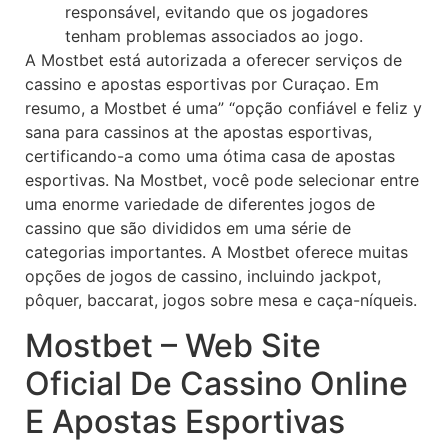
responsável, evitando que os jogadores
tenham problemas associados ao jogo.
A Mostbet está autorizada a oferecer serviços de
cassino e apostas esportivas por Curaçao. Em
resumo, a Mostbet é uma” “opção confiável e feliz y
sana para cassinos at the apostas esportivas,
certificando-a como uma ótima casa de apostas
esportivas. Na Mostbet, você pode selecionar entre
uma enorme variedade de diferentes jogos de
cassino que são divididos em uma série de
categorias importantes. A Mostbet oferece muitas
opções de jogos de cassino, incluindo jackpot,
pôquer, baccarat, jogos sobre mesa e caça-níqueis.
Mostbet – Web Site
Oficial De Cassino Online
E Apostas Esportivas