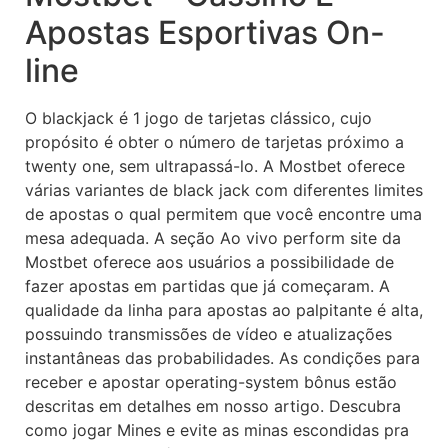
Apostas Esportivas On-
line
O blackjack é 1 jogo de tarjetas clássico, cujo
propósito é obter o número de tarjetas próximo a
twenty one, sem ultrapassá-lo. A Mostbet oferece
várias variantes de black jack com diferentes limites
de apostas o qual permitem que você encontre uma
mesa adequada. A seção Ao vivo perform site da
Mostbet oferece aos usuários a possibilidade de
fazer apostas em partidas que já começaram. A
qualidade da linha para apostas ao palpitante é alta,
possuindo transmissões de vídeo e atualizações
instantâneas das probabilidades. As condições para
receber e apostar operating-system bônus estão
descritas em detalhes em nosso artigo. Descubra
como jogar Mines e evite as minas escondidas pra