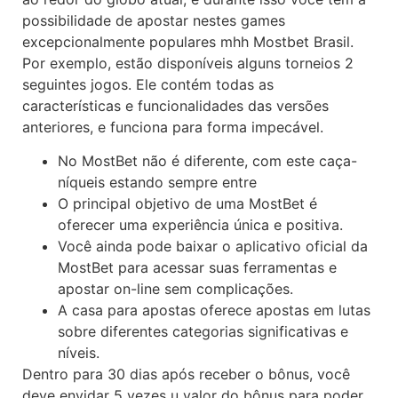
possibilidade de apostar nestes games
excepcionalmente populares mhh Mostbet Brasil.
Por exemplo, estão disponíveis alguns torneios 2
seguintes jogos. Ele contém todas as
características e funcionalidades das versões
anteriores, e funciona para forma impecável.
No MostBet não é diferente, com este caça-
níqueis estando sempre entre
O principal objetivo de uma MostBet é
oferecer uma experiência única e positiva.
Você ainda pode baixar o aplicativo oficial da
MostBet para acessar suas ferramentas e
apostar on-line sem complicações.
A casa para apostas oferece apostas em lutas
sobre diferentes categorias significativas e
níveis.
Dentro para 30 dias após receber o bônus, você
deve envidar 5 vezes u valor do bônus para poder