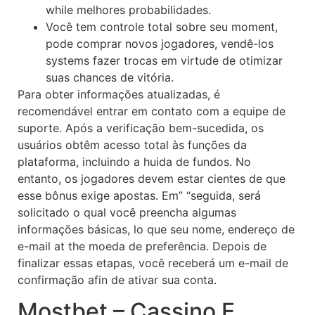
while melhores probabilidades.
Você tem controle total sobre seu moment,
pode comprar novos jogadores, vendê-los
systems fazer trocas em virtude de otimizar
suas chances de vitória.
Para obter informações atualizadas, é
recomendável entrar em contato com a equipe de
suporte. Após a verificação bem-sucedida, os
usuários obtêm acesso total às funções da
plataforma, incluindo a huida de fundos. No
entanto, os jogadores devem estar cientes de que
esse bônus exige apostas. Em” “seguida, será
solicitado o qual você preencha algumas
informações básicas, lo que seu nome, endereço de
e-mail at the moeda de preferência. Depois de
finalizar essas etapas, você receberá um e-mail de
confirmação afin de ativar sua conta.
Mostbet – Cassino E